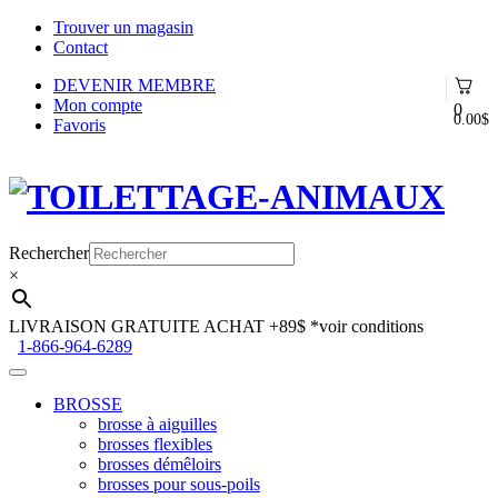
Trouver un magasin
Contact
DEVENIR MEMBRE
Mon compte
0
0.00
$
Favoris
Aller
Aller
à
au
la
contenu
navigation
Rechercher
×
LIVRAISON GRATUITE ACHAT +89$
*voir conditions
1-866-964-6289
BROSSE
brosse à aiguilles
brosses flexibles
brosses démêloirs
brosses pour sous-poils