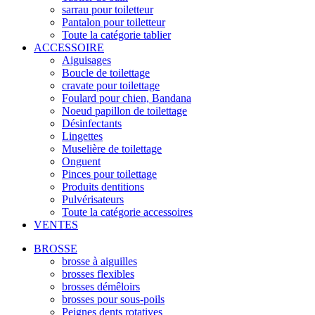
sarrau pour toiletteur
Pantalon pour toiletteur
Toute la catégorie tablier
ACCESSOIRE
Aiguisages
Boucle de toilettage
cravate pour toilettage
Foulard pour chien, Bandana
Noeud papillon de toilettage
Désinfectants
Lingettes
Muselière de toilettage
Onguent
Pinces pour toilettage
Produits dentitions
Pulvérisateurs
Toute la catégorie accessoires
VENTES
BROSSE
brosse à aiguilles
brosses flexibles
brosses démêloirs
brosses pour sous-poils
Peignes dents rotatives