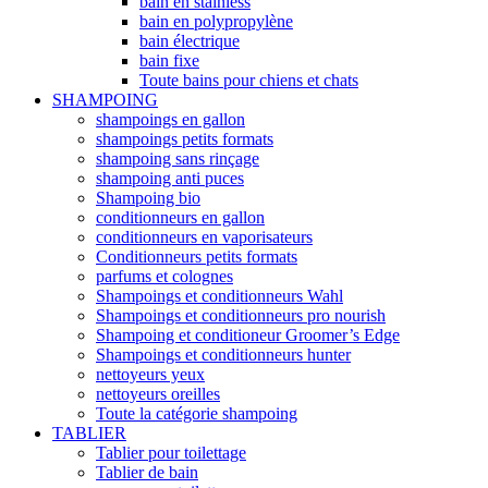
bain en stainless
bain en polypropylène
bain électrique
bain fixe
Toute bains pour chiens et chats
SHAMPOING
shampoings en gallon
shampoings petits formats
shampoing sans rinçage
shampoing anti puces
Shampoing bio
conditionneurs en gallon
conditionneurs en vaporisateurs
Conditionneurs petits formats
parfums et colognes
Shampoings et conditionneurs Wahl
Shampoings et conditionneurs pro nourish
Shampoing et conditioneur Groomer’s Edge
Shampoings et conditionneurs hunter
nettoyeurs yeux
nettoyeurs oreilles
Toute la catégorie shampoing
TABLIER
Tablier pour toilettage
Tablier de bain