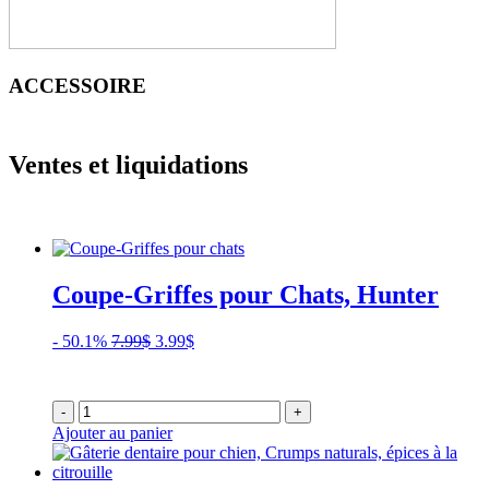
ACCESSOIRE
Ventes et liquidations
Coupe-Griffes pour Chats, Hunter
Le
Le
- 50.1%
7.99
$
3.99
$
prix
prix
initial
actuel
était :
est :
-
+
7.99$.
3.99$.
Ajouter au panier