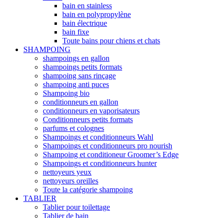
bain en stainless
bain en polypropylène
bain électrique
bain fixe
Toute bains pour chiens et chats
SHAMPOING
shampoings en gallon
shampoings petits formats
shampoing sans rinçage
shampoing anti puces
Shampoing bio
conditionneurs en gallon
conditionneurs en vaporisateurs
Conditionneurs petits formats
parfums et colognes
Shampoings et conditionneurs Wahl
Shampoings et conditionneurs pro nourish
Shampoing et conditioneur Groomer’s Edge
Shampoings et conditionneurs hunter
nettoyeurs yeux
nettoyeurs oreilles
Toute la catégorie shampoing
TABLIER
Tablier pour toilettage
Tablier de bain