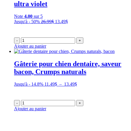
ultra violet
Note
4.00
sur 5
Le
Le
Jusqu'à - 50%
26.99
$
13.49
$
prix
prix
initial
actuel
était :
est :
-
+
26.99$.
13.49$.
Ajouter au panier
Gâterie pour chien dentaire, saveur
bacon, Crumps naturals
Plage
Jusqu'à - 14.8%
11.49
$
–
13.49
$
de
prix :
11.49$
-
+
à
Ajouter au panier
13.49$