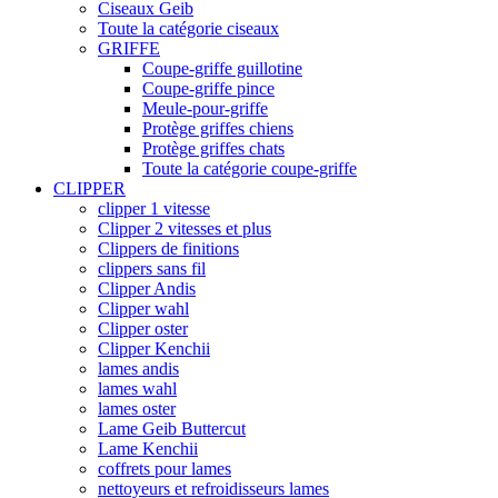
Ciseaux Geib
Toute la catégorie ciseaux
GRIFFE
Coupe-griffe guillotine
Coupe-griffe pince
Meule-pour-griffe
Protège griffes chiens
Protège griffes chats
Toute la catégorie coupe-griffe
CLIPPER
clipper 1 vitesse
Clipper 2 vitesses et plus
Clippers de finitions
clippers sans fil
Clipper Andis
Clipper wahl
Clipper oster
Clipper Kenchii
lames andis
lames wahl
lames oster
Lame Geib Buttercut
Lame Kenchii
coffrets pour lames
nettoyeurs et refroidisseurs lames