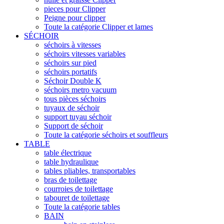
pieces pour Clipper
Peigne pour clipper
Toute la catégorie Clipper et lames
SÉCHOIR
séchoirs à vitesses
séchoirs vitesses variables
séchoirs sur pied
séchoirs portatifs
Séchoir Double K
séchoirs metro vacuum
tous pièces séchoirs
tuyaux de séchoir
support tuyau séchoir
Support de séchoir
Toute la catégorie séchoirs et souffleurs
TABLE
table électrique
table hydraulique
tables pliables, transportables
bras de toilettage
courroies de toilettage
tabouret de toilettage
Toute la catégorie tables
BAIN