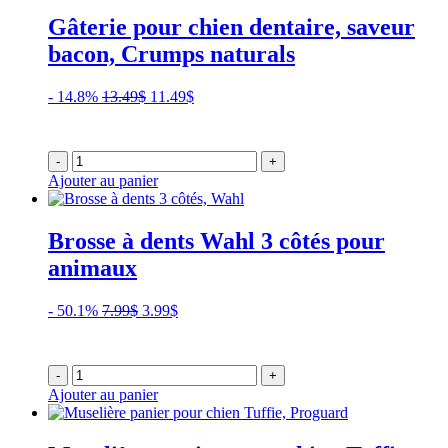
Gâterie pour chien dentaire, saveur
bacon, Crumps naturals
Le
Le
- 14.8%
13.49
$
11.49
$
prix
prix
initial
actuel
était :
est :
-
+
13.49$.
11.49$.
Ajouter au panier
Brosse à dents Wahl 3 côtés pour
animaux
Le
Le
- 50.1%
7.99
$
3.99
$
prix
prix
initial
actuel
était :
est :
-
+
7.99$.
3.99$.
Ajouter au panier