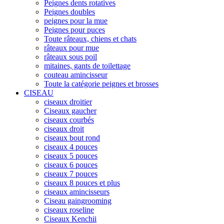
Peignes dents rotatives
Peignes doubles
peignes pour la mue
Peignes pour puces
Toute râteaux, chiens et chats
râteaux pour mue
râteaux sous poil
mitaines, gants de toilettage
couteau amincisseur
Toute la catégorie peignes et brosses
CISEAU
ciseaux droitier
Ciseaux gaucher
ciseaux courbés
ciseaux droit
ciseaux bout rond
ciseaux 4 pouces
ciseaux 5 pouces
ciseaux 6 pouces
ciseaux 7 pouces
ciseaux 8 pouces et plus
ciseaux amincisseurs
Ciseau gaingrooming
ciseaux roseline
Ciseaux Kenchii