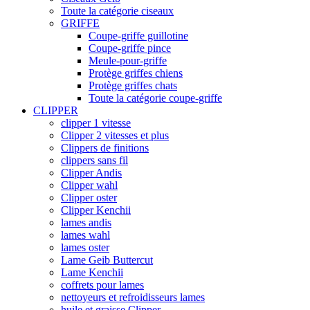
Toute la catégorie ciseaux
GRIFFE
Coupe-griffe guillotine
Coupe-griffe pince
Meule-pour-griffe
Protège griffes chiens
Protège griffes chats
Toute la catégorie coupe-griffe
CLIPPER
clipper 1 vitesse
Clipper 2 vitesses et plus
Clippers de finitions
clippers sans fil
Clipper Andis
Clipper wahl
Clipper oster
Clipper Kenchii
lames andis
lames wahl
lames oster
Lame Geib Buttercut
Lame Kenchii
coffrets pour lames
nettoyeurs et refroidisseurs lames
huile et graisse Clipper