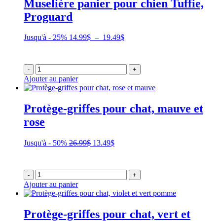
Muselière panier pour chien Tuffie,
Proguard
Plage
Jusqu'à - 25%
14.99
$
–
19.49
$
de
prix :
14.99$
-
+
à
Ajouter au panier
19.49$
Protège-griffes pour chat, mauve et
rose
Le
Le
Jusqu'à - 50%
26.99
$
13.49
$
prix
prix
initial
actuel
était :
est :
-
+
26.99$.
13.49$.
Ajouter au panier
Protège-griffes pour chat, vert et