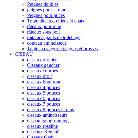
Peignes doubles
peignes pour la mue
Peignes pour puces
Toute râteaux, chiens et chats
râteaux pour mue
râteaux sous poil
mitaines, gants de toilettage
couteau amincisseur
Toute la catégorie peignes et brosses
CISEAU
ciseaux droitier
Ciseaux gaucher
ciseaux courbés
ciseaux droit
ciseaux bout rond
ciseaux 4 pouces
ciseaux 5 pouces
ciseaux 6 pouces
ciseaux 7 pouces
ciseaux 8 pouces et plus
ciseaux amincisseurs
Ciseau gaingrooming
ciseaux roseline
Ciseaux Kenchii
Ciseaux Geib