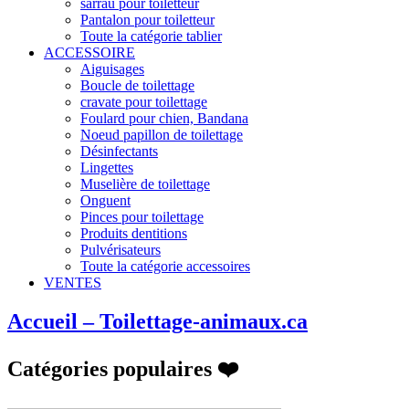
sarrau pour toiletteur
Pantalon pour toiletteur
Toute la catégorie tablier
ACCESSOIRE
Aiguisages
Boucle de toilettage
cravate pour toilettage
Foulard pour chien, Bandana
Noeud papillon de toilettage
Désinfectants
Lingettes
Muselière de toilettage
Onguent
Pinces pour toilettage
Produits dentitions
Pulvérisateurs
Toute la catégorie accessoires
VENTES
Accueil – Toilettage-animaux.ca
Catégories populaires ❤️