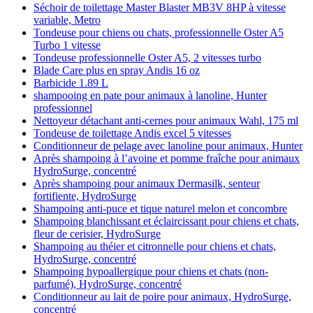
Séchoir de toilettage Master Blaster MB3V 8HP à vitesse
variable, Metro
Tondeuse pour chiens ou chats, professionnelle Oster A5
Turbo 1 vitesse
Tondeuse professionnelle Oster A5, 2 vitesses turbo
Blade Care plus en spray Andis 16 oz
Barbicide 1.89 L
shampooing en pate pour animaux à lanoline, Hunter
professionnel
Nettoyeur détachant anti-cernes pour animaux Wahl, 175 ml
Tondeuse de toilettage Andis excel 5 vitesses
Conditionneur de pelage avec lanoline pour animaux, Hunter
Après shampoing à l’avoine et pomme fraîche pour animaux
HydroSurge, concentré
Après shampoing pour animaux Dermasilk, senteur
fortifiente, HydroSurge
Shampoing anti-puce et tique naturel melon et concombre
Shampoing blanchissant et éclaircissant pour chiens et chats,
fleur de cerisier, HydroSurge
Shampoing au théier et citronnelle pour chiens et chats,
HydroSurge, concentré
Shampoing hypoallergique pour chiens et chats (non-
parfumé), HydroSurge, concentré
Conditionneur au lait de poire pour animaux, HydroSurge,
concentré