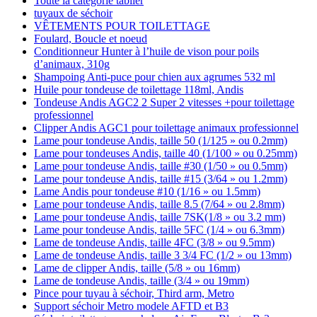
Toute la catégorie tablier
tuyaux de séchoir
VÊTEMENTS POUR TOILETTAGE
Foulard, Boucle et noeud
Conditionneur Hunter à l’huile de vison pour poils
d’animaux, 310g
Shampoing Anti-puce pour chien aux agrumes 532 ml
Huile pour tondeuse de toilettage 118ml, Andis
Tondeuse Andis AGC2 2 Super 2 vitesses +pour toilettage
professionnel
Clipper Andis AGC1 pour toilettage animaux professionnel
Lame pour tondeuse Andis, taille 50 (1/125 » ou 0.2mm)
Lame pour tondeuses Andis, taille 40 (1/100 » ou 0.25mm)
Lame pour tondeuse Andis, taille #30 (1/50 » ou 0.5mm)
Lame pour tondeuse Andis, taille #15 (3/64 » ou 1.2mm)
Lame Andis pour tondeuse #10 (1/16 » ou 1.5mm)
Lame pour tondeuse Andis, taille 8.5 (7/64 » ou 2.8mm)
Lame pour tondeuse Andis, taille 7SK(1/8 » ou 3.2 mm)
Lame pour tondeuse Andis, taille 5FC (1/4 » ou 6.3mm)
Lame de tondeuse Andis, taille 4FC (3/8 » ou 9.5mm)
Lame de tondeuse Andis, taille 3 3/4 FC (1/2 » ou 13mm)
Lame de clipper Andis, taille (5/8 » ou 16mm)
Lame de tondeuse Andis, taille (3/4 » ou 19mm)
Pince pour tuyau à séchoir, Third arm, Metro
Support séchoir Metro modele AFTD et B3