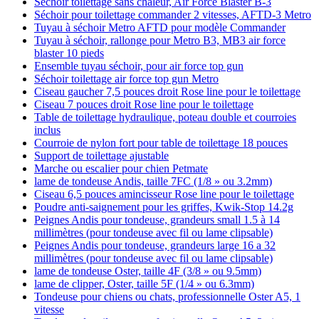
Séchoir toilettage sans chaleur, Air Force Blaster B-3
Séchoir pour toilettage commander 2 vitesses, AFTD-3 Metro
Tuyau à séchoir Metro AFTD pour modèle Commander
Tuyau à séchoir, rallonge pour Metro B3, MB3 air force
blaster 10 pieds
Ensemble tuyau séchoir, pour air force top gun
Séchoir toilettage air force top gun Metro
Ciseau gaucher 7,5 pouces droit Rose line pour le toilettage
Ciseau 7 pouces droit Rose line pour le toilettage
Table de toilettage hydraulique, poteau double et courroies
inclus
Courroie de nylon fort pour table de toilettage 18 pouces
Support de toilettage ajustable
Marche ou escalier pour chien Petmate
lame de tondeuse Andis, taille 7FC (1/8 » ou 3.2mm)
Ciseau 6,5 pouces amincisseur Rose line pour le toilettage
Poudre anti-saignement pour les griffes, Kwik-Stop 14.2g
Peignes Andis pour tondeuse, grandeurs small 1.5 à 14
millimètres (pour tondeuse avec fil ou lame clipsable)
Peignes Andis pour tondeuse, grandeurs large 16 a 32
millimètres (pour tondeuse avec fil ou lame clipsable)
lame de tondeuse Oster, taille 4F (3/8 » ou 9.5mm)
lame de clipper, Oster, taille 5F (1/4 » ou 6.3mm)
Tondeuse pour chiens ou chats, professionnelle Oster A5, 1
vitesse