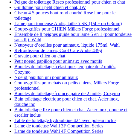
Peigne de toilettage Resco professionnel pour chien et chat
Guillotine pour petit chien et chat, JW
Ciseau 4.5 pouces bout rond courbé Rose line pour le
toilettage
Lame pour tondeuse Andis, taille 5 SK (1/4 » ou 6.3mm)
Coupe-griffes pour CHIEN Millers Forge professionnel
Ensemble de 8 peignes guide pour lame 5 en 1 (pour tondeuse
sans fil), Wahl
Nettoyeur d’oreilles pour animaux, liquide 175ml, Wahl
Refroidisseur de lames, Cool Care Andis 439g
Cravate pour chien ou chat
Petit noeud papillon pour animaux avec motifs
Boucles de toilettage à élastiques, en paire de 2 unités,
Cozymo
Noeud papillon uni pour animaux
Coupe-griffes pour chats ou petits chiens, Millers Forge
professionnel
Boucles de toilettage à pince, paire de 2 unités, Cozymo
Bain toilettage électrique pour chien et chat. Acier inox,
douche inc
Bain toilettage fixe pour chien et chat. Acier inox, douche et
escalier inclus
Table de toilettage hydraulique 42″ avec poteau inclus
Lame de tondeuse Wahl 3F Competition Series
Lame de tondeuse Wahl 4F Competition Series