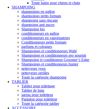
Toute bains pour chiens et chats
SHAMPOING
shampoings en gallon
shampoings petits formats
shampoing sans rinçage
shampoing anti puces
Shampoing bio
conditionneurs en gallon
conditionneurs en vaporisateurs
Conditionneurs petits formats
parfums et colognes
Shampoings et conditionneurs Wahl
Shampoings et conditionneurs pro nourish
Shampoing et conditioneur Groomer’s Edge
Shampoings et conditionneurs hunter
nettoyeurs yeux
nettoyeurs oreilles
Toute la catégorie shampoing
TABLIER
Tablier pour toilettage
Tablier de bain
sarrau pour toiletteur
Pantalon pour toiletteur
Toute la catégorie tablier
ACCESSOIRE