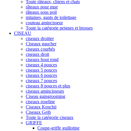
Toute râteaux, chiens et chats
râteaux pour mue
râteaux sous poil
mitaines, gants de toilettage
couteau amincisseur
Toute la catégorie peignes et brosses
CISEAU
ciseaux droitier
Ciseaux gaucher
ciseaux courbés
ciseaux droit
ciseaux bout rond
ciseaux 4 pouces
ciseaux 5 pouces
ciseaux 6 pouces
ciseaux 7 pouces
ciseaux 8 pouces et plus
ciseaux amincisseurs
Ciseau gaingrooming
ciseaux roseline
Ciseaux Kenchii
Ciseaux Geib
Toute la catégorie ciseaux
GRIFFE
Coupe-griffe guillotine