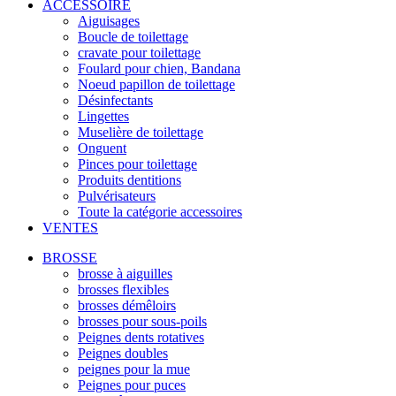
ACCESSOIRE
Aiguisages
Boucle de toilettage
cravate pour toilettage
Foulard pour chien, Bandana
Noeud papillon de toilettage
Désinfectants
Lingettes
Muselière de toilettage
Onguent
Pinces pour toilettage
Produits dentitions
Pulvérisateurs
Toute la catégorie accessoires
VENTES
BROSSE
brosse à aiguilles
brosses flexibles
brosses démêloirs
brosses pour sous-poils
Peignes dents rotatives
Peignes doubles
peignes pour la mue
Peignes pour puces