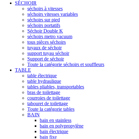
SÉCHOIR
séchoirs à vitesses
séchoirs vitesses variables
séchoirs sur pied
séchoirs portatifs
Séchoir Double K
séchoirs metro vacuum
tous pièces séchoirs
tuyaux de séchoir
support tuyau séchoir
Support de séchoir
Toute la catégorie séchoirs et souffleurs
TABLE
table électrique
table hydraulique
tables pliables, transportables
bras de toilettage
courroies de toilettage
tabouret de toilettage
Toute la catégorie tables
BAIN
bain en stainless
bain en polypropylène
bain électrique
bain fixe