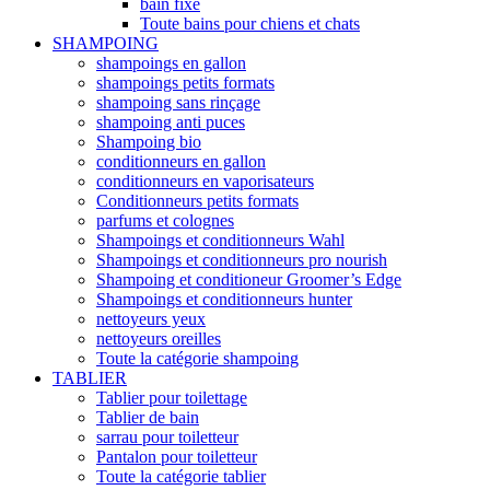
bain fixe
Toute bains pour chiens et chats
SHAMPOING
shampoings en gallon
shampoings petits formats
shampoing sans rinçage
shampoing anti puces
Shampoing bio
conditionneurs en gallon
conditionneurs en vaporisateurs
Conditionneurs petits formats
parfums et colognes
Shampoings et conditionneurs Wahl
Shampoings et conditionneurs pro nourish
Shampoing et conditioneur Groomer’s Edge
Shampoings et conditionneurs hunter
nettoyeurs yeux
nettoyeurs oreilles
Toute la catégorie shampoing
TABLIER
Tablier pour toilettage
Tablier de bain
sarrau pour toiletteur
Pantalon pour toiletteur
Toute la catégorie tablier