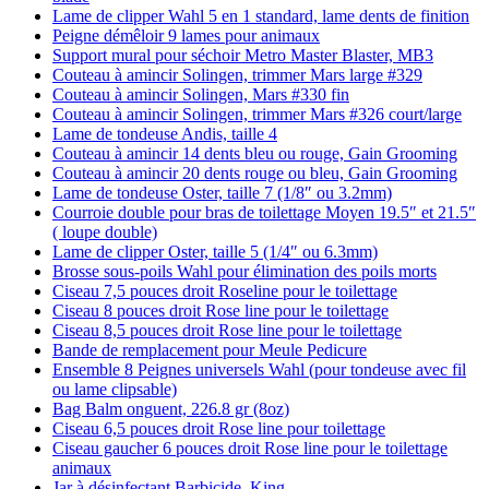
Lame de clipper Wahl 5 en 1 standard, lame dents de finition
Peigne démêloir 9 lames pour animaux
Support mural pour séchoir Metro Master Blaster, MB3
Couteau à amincir Solingen, trimmer Mars large #329
Couteau à amincir Solingen, Mars #330 fin
Couteau à amincir Solingen, trimmer Mars #326 court/large
Lame de tondeuse Andis, taille 4
Couteau à amincir 14 dents bleu ou rouge, Gain Grooming
Couteau à amincir 20 dents rouge ou bleu, Gain Grooming
Lame de tondeuse Oster, taille 7 (1/8″ ou 3.2mm)
Courroie double pour bras de toilettage Moyen 19.5″ et 21.5″
( loupe double)
Lame de clipper Oster, taille 5 (1/4″ ou 6.3mm)
Brosse sous-poils Wahl pour élimination des poils morts
Ciseau 7,5 pouces droit Roseline pour le toilettage
Ciseau 8 pouces droit Rose line pour le toilettage
Ciseau 8,5 pouces droit Rose line pour le toilettage
Bande de remplacement pour Meule Pedicure
Ensemble 8 Peignes universels Wahl (pour tondeuse avec fil
ou lame clipsable)
Bag Balm onguent, 226.8 gr (8oz)
Ciseau 6,5 pouces droit Rose line pour toilettage
Ciseau gaucher 6 pouces droit Rose line pour le toilettage
animaux
Jar à désinfectant Barbicide, King