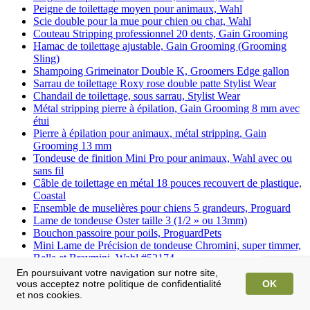
Peigne de toilettage moyen pour animaux, Wahl
Scie double pour la mue pour chien ou chat, Wahl
Couteau Stripping professionnel 20 dents, Gain Grooming
Hamac de toilettage ajustable, Gain Grooming (Grooming
Sling)
Shampoing Grimeinator Double K, Groomers Edge gallon
Sarrau de toilettage Roxy rose double patte Stylist Wear
Chandail de toilettage, sous sarrau, Stylist Wear
Métal stripping pierre à épilation, Gain Grooming 8 mm avec
étui
Pierre à épilation pour animaux, métal stripping, Gain
Grooming 13 mm
Tondeuse de finition Mini Pro pour animaux, Wahl avec ou
sans fil
Câble de toilettage en métal 18 pouces recouvert de plastique,
Coastal
Ensemble de muselières pour chiens 5 grandeurs, Proguard
Lame de tondeuse Oster taille 3 (1/2 » ou 13mm)
Bouchon passoire pour poils, ProguardPets
Mini Lame de Précision de tondeuse Chromini, super timmer,
Bella et Bravmini, Wahl #52174
Curette plate pour dentition animaux, Mars
En poursuivant votre navigation sur notre site,
Curette pointue pour dentition animaux, Mars
vous acceptez notre politique de confidentialité
OK
Curette double pour dentition animaux, Mars
et nos cookies.
Shampoing sans rinçage réduction des pellicules pour chats,