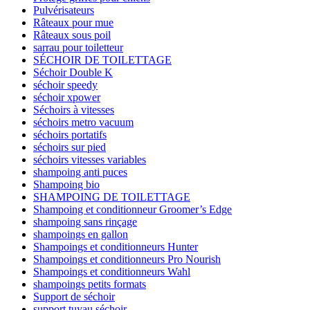
Pulvérisateurs
Râteaux pour mue
Râteaux sous poil
sarrau pour toiletteur
SÉCHOIR DE TOILETTAGE
Séchoir Double K
séchoir speedy
séchoir xpower
Séchoirs à vitesses
séchoirs metro vacuum
séchoirs portatifs
séchoirs sur pied
séchoirs vitesses variables
shampoing anti puces
Shampoing bio
SHAMPOING DE TOILETTAGE
Shampoing et conditionneur Groomer’s Edge
shampoing sans rinçage
shampoings en gallon
Shampoings et conditionneurs Hunter
Shampoings et conditionneurs Pro Nourish
Shampoings et conditionneurs Wahl
shampoings petits formats
Support de séchoir
support tuyau séchoir