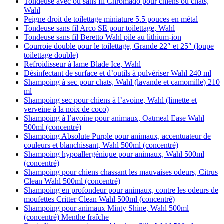
Tondeuse avec ou sans fil Chromado pour chiens ou chats,
Wahl
Peigne droit de toilettage miniature 5.5 pouces en métal
Tondeuse sans fil Arco SE pour toilettage, Wahl
Tondeuse sans fil Beretto Wahl pile au lithium-ion
Courroie double pour le toilettage, Grande 22″ et 25″ (loupe
toilettage double)
Refroidisseur à lame Blade Ice, Wahl
Désinfectant de surface et d’outils à pulvériser Wahl 240 ml
Shampoing à sec pour chats, Wahl (lavande et camomille) 210
ml
Shampoing sec pour chiens à l’avoine, Wahl (limette et
verveine à la noix de coco)
Shampoing à l’avoine pour animaux, Oatmeal Ease Wahl
500ml (concentré)
Shampoing Absolute Purple pour animaux, accentuateur de
couleurs et blanchissant, Wahl 500ml (concentré)
Shampoing hypoallergénique pour animaux, Wahl 500ml
(concentré)
Shampoing pour chiens chassant les mauvaises odeurs, Citrus
Clean Wahl 500ml (concentré)
Shampoing en profondeur pour animaux, contre les odeurs de
moufettes Critter Clean Wahl 500ml (concentré)
Shampoing pour animaux Minty Shine, Wahl 500ml
(concentré) Menthe fraîche