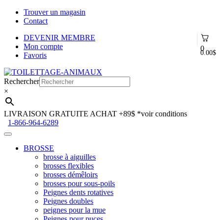
Trouver un magasin
Contact
DEVENIR MEMBRE
Mon compte
0
0.00
$
Favoris
Aller
Aller
à
au
Rechercher
la
contenu
×
navigation
LIVRAISON GRATUITE ACHAT +89$
*voir conditions
1-866-964-6289
BROSSE
brosse à aiguilles
brosses flexibles
brosses démêloirs
brosses pour sous-poils
Peignes dents rotatives
Peignes doubles
peignes pour la mue
Peignes pour puces