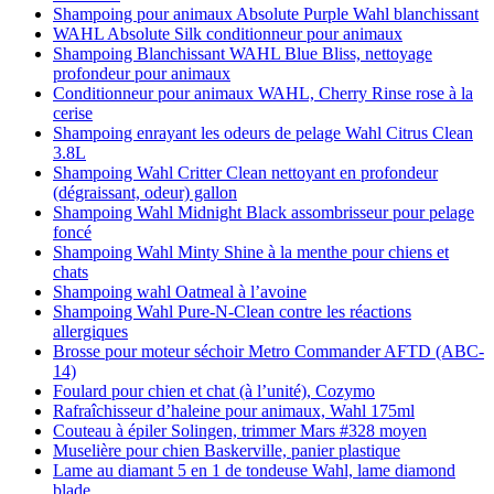
Shampoing pour animaux Absolute Purple Wahl blanchissant
WAHL Absolute Silk conditionneur pour animaux
Shampoing Blanchissant WAHL Blue Bliss, nettoyage
profondeur pour animaux
Conditionneur pour animaux WAHL, Cherry Rinse rose à la
cerise
Shampoing enrayant les odeurs de pelage Wahl Citrus Clean
3.8L
Shampoing Wahl Critter Clean nettoyant en profondeur
(dégraissant, odeur) gallon
Shampoing Wahl Midnight Black assombrisseur pour pelage
foncé
Shampoing Wahl Minty Shine à la menthe pour chiens et
chats
Shampoing wahl Oatmeal à l’avoine
Shampoing Wahl Pure-N-Clean contre les réactions
allergiques
Brosse pour moteur séchoir Metro Commander AFTD (ABC-
14)
Foulard pour chien et chat (à l’unité), Cozymo
Rafraîchisseur d’haleine pour animaux, Wahl 175ml
Couteau à épiler Solingen, trimmer Mars #328 moyen
Muselière pour chien Baskerville, panier plastique
Lame au diamant 5 en 1 de tondeuse Wahl, lame diamond
blade