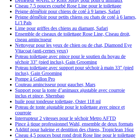
Démêleur WAHL D’Knot Spray pour poils d’animaux
Ciseau 7.5 pouces courbé Rose Line pour le toilettage
Peigne démêloir pour chiens de coté à 9 lames, Safari
Peigne démêloir pour petits chiens ou chats de coté à 6 lames,
Li’l Pals
Lime pour griffes des chiens au diamant, Safari
Ensemble de ciseaux de toilettage Rose Line, Ciseau droit,
ciseau amincisseur
Nettoyeur pour les yeux de chien ou de chat, Diamond Eye
Vitacoat (anti-cernes yeux)
Poteau toilettage avec pince pour le soutien du boyau de
séchoir 33″ (pied inclus), Gain Grooming
Poteau toilettage avec support pour séchoir à main 33″ (pied
inclus), Gain Grooming
Pompe à Gallon Pro
Couteau amincisseur pour gaucher, Mars
Support pour la tonte d’animaux ajustable avec courroie
inclus et pince, Shernbao
huile pour tondeuse toilettage, Oster 118 ml
Poteau de tonte ajustable pour le toilettage avec pince et
courroie
Interrupteur 2 vitesses pour le séchoir Metro AFTD
Pince à tique professionnel Wahl, ensemble de deux formats
Additif pour haleine et dentition des chiens, Tropiclean 16oz
Ciseau 4,5 pouces bout rond droit Rose line pour le toilettage