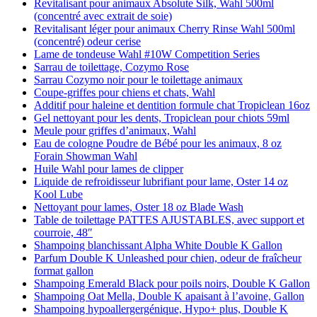
Revitalisant pour animaux Absolute Silk, Wahl 500ml
(concentré avec extrait de soie)
Revitalisant léger pour animaux Cherry Rinse Wahl 500ml
(concentré) odeur cerise
Lame de tondeuse Wahl #10W Competition Series
Sarrau de toilettage, Cozymo Rose
Sarrau Cozymo noir pour le toilettage animaux
Coupe-griffes pour chiens et chats, Wahl
Additif pour haleine et dentition formule chat Tropiclean 16oz
Gel nettoyant pour les dents, Tropiclean pour chiots 59ml
Meule pour griffes d’animaux, Wahl
Eau de cologne Poudre de Bébé pour les animaux, 8 oz
Forain Showman Wahl
Huile Wahl pour lames de clipper
Liquide de refroidisseur lubrifiant pour lame, Oster 14 oz
Kool Lube
Nettoyant pour lames, Oster 18 oz Blade Wash
Table de toilettage PATTES AJUSTABLES, avec support et
courroie, 48″
Shampoing blanchissant Alpha White Double K Gallon
Parfum Double K Unleashed pour chien, odeur de fraîcheur
format gallon
Shampoing Emerald Black pour poils noirs, Double K Gallon
Shampoing Oat Mella, Double K apaisant à l’avoine, Gallon
Shampoing hypoallergergénique, Hypo+ plus, Double K