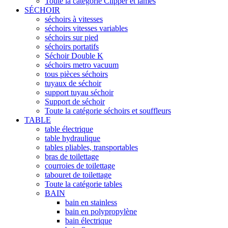
Toute la catégorie Clipper et lames
SÉCHOIR
séchoirs à vitesses
séchoirs vitesses variables
séchoirs sur pied
séchoirs portatifs
Séchoir Double K
séchoirs metro vacuum
tous pièces séchoirs
tuyaux de séchoir
support tuyau séchoir
Support de séchoir
Toute la catégorie séchoirs et souffleurs
TABLE
table électrique
table hydraulique
tables pliables, transportables
bras de toilettage
courroies de toilettage
tabouret de toilettage
Toute la catégorie tables
BAIN
bain en stainless
bain en polypropylène
bain électrique