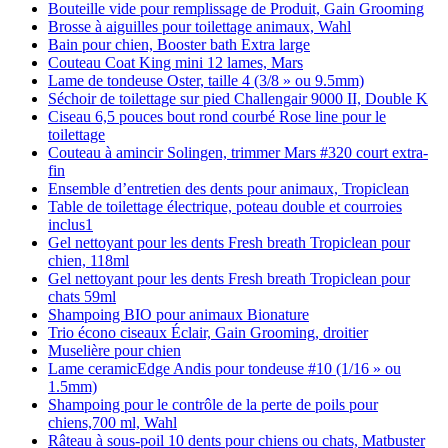
Bouteille vide pour remplissage de Produit, Gain Grooming
Brosse à aiguilles pour toilettage animaux, Wahl
Bain pour chien, Booster bath Extra large
Couteau Coat King mini 12 lames, Mars
Lame de tondeuse Oster, taille 4 (3/8 » ou 9.5mm)
Séchoir de toilettage sur pied Challengair 9000 II, Double K
Ciseau 6,5 pouces bout rond courbé Rose line pour le
toilettage
Couteau à amincir Solingen, trimmer Mars #320 court extra-
fin
Ensemble d’entretien des dents pour animaux, Tropiclean
Table de toilettage électrique, poteau double et courroies
inclus1
Gel nettoyant pour les dents Fresh breath Tropiclean pour
chien, 118ml
Gel nettoyant pour les dents Fresh breath Tropiclean pour
chats 59ml
Shampoing BIO pour animaux Bionature
Trio écono ciseaux Éclair, Gain Grooming, droitier
Muselière pour chien
Lame ceramicEdge Andis pour tondeuse #10 (1/16 » ou
1.5mm)
Shampoing pour le contrôle de la perte de poils pour
chiens,700 ml, Wahl
Râteau à sous-poil 10 dents pour chiens ou chats, Matbuster