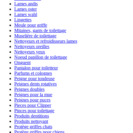
Lames andis
Lames oster
Lames wahl
Lingettes
Meule pour griffe
Mitaines, gants de toilettage
Muselière de toilettage
Nettoyeurs et refroidisseurs lames
Nettoyeurs oreilles
Nettoyeurs yeux
Noeud papillon de toilettage
Onguent
Pantalon pour toiletteur
Parfums et colognes
Peigne pour tondeuse
Peignes dents rotatives
Peignes doubles
Peignes pour la mue
Peignes pour puces
Pieces pour Clipper
Pinces pour toilettage
Produits dentitions
Produits nettoyant
Protège griffes chats
Protège griffes pour chiens