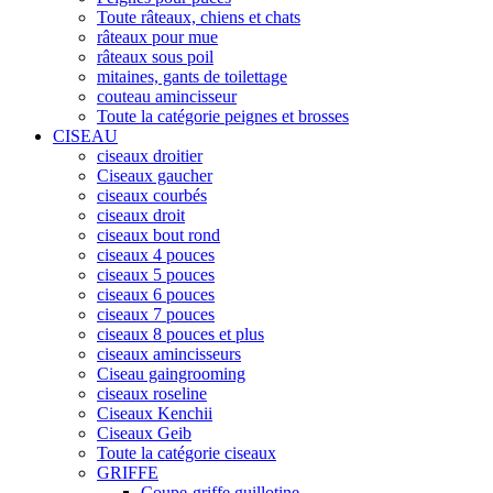
Toute râteaux, chiens et chats
râteaux pour mue
râteaux sous poil
mitaines, gants de toilettage
couteau amincisseur
Toute la catégorie peignes et brosses
CISEAU
ciseaux droitier
Ciseaux gaucher
ciseaux courbés
ciseaux droit
ciseaux bout rond
ciseaux 4 pouces
ciseaux 5 pouces
ciseaux 6 pouces
ciseaux 7 pouces
ciseaux 8 pouces et plus
ciseaux amincisseurs
Ciseau gaingrooming
ciseaux roseline
Ciseaux Kenchii
Ciseaux Geib
Toute la catégorie ciseaux
GRIFFE
Coupe-griffe guillotine