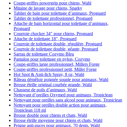
Coupe-griffes powergrip pour chiens, Wahl
Mitaine de lavage pour chiens, Sparky
Tablier de bain pour toilettage d’animaux, Proguard
Tablier de toilettage professionnel, Proguard
Attache de bain horizontal pour toilettage d’animaux,
Proguard
Courroie chocker 34″ pour chiens, Proguard
Attache de toilettage 18″, Proguard
Courroie de toilettage double, régulière, Proguard
Courroie de toilettage double, géante, Proguard
Sarrau de toilettage Cozymo Bleu
Pantalon pour toilettage en nylon, Cozymo
Coupe-griffes large professionnel, Millers Forge
Coupe-griffes professionnel petit, Miller Forge
Hot Spot & Anti-Itch Spray, 8 oz, Wahl
Râteau démêloir poignée souple pour animaux, Wahl
Brosse étrille original courbée grande, Wahl
Chasseur de poils d’animaux, Wahl
Nettoyant d’oreilles Oxymed pour animaux, Tropiclean
Nettoyant pour oreilles sans alcool pour animaux, Tropiclean
Nettoyant pour oreilles double action pour animaux,
Tropiclean 118 ml
Brosse double pour chiens et chats, Wahl
Brosse étrille moyenne pour chiens et chats, Wahl
Peigne anti-puces pour animaux, 70 dents, Wahl