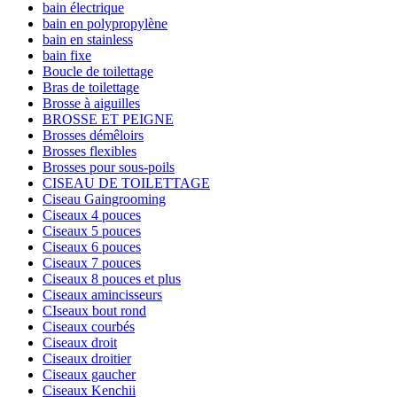
bain électrique
bain en polypropylène
bain en stainless
bain fixe
Boucle de toilettage
Bras de toilettage
Brosse à aiguilles
BROSSE ET PEIGNE
Brosses démêloirs
Brosses flexibles
Brosses pour sous-poils
CISEAU DE TOILETTAGE
Ciseau Gaingrooming
Ciseaux 4 pouces
Ciseaux 5 pouces
Ciseaux 6 pouces
Ciseaux 7 pouces
Ciseaux 8 pouces et plus
Ciseaux amincisseurs
CIseaux bout rond
Ciseaux courbés
Ciseaux droit
Ciseaux droitier
Ciseaux gaucher
Ciseaux Kenchii