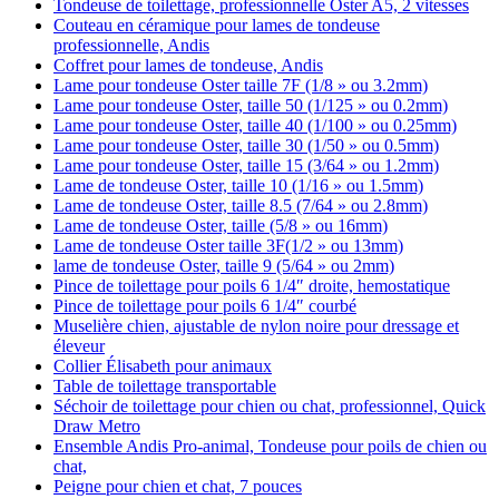
Tondeuse de toilettage, professionnelle Oster A5, 2 vitesses
Couteau en céramique pour lames de tondeuse
professionnelle, Andis
Coffret pour lames de tondeuse, Andis
Lame pour tondeuse Oster taille 7F (1/8 » ou 3.2mm)
Lame pour tondeuse Oster, taille 50 (1/125 » ou 0.2mm)
Lame pour tondeuse Oster, taille 40 (1/100 » ou 0.25mm)
Lame pour tondeuse Oster, taille 30 (1/50 » ou 0.5mm)
Lame pour tondeuse Oster, taille 15 (3/64 » ou 1.2mm)
Lame de tondeuse Oster, taille 10 (1/16 » ou 1.5mm)
Lame de tondeuse Oster, taille 8.5 (7/64 » ou 2.8mm)
Lame de tondeuse Oster, taille (5/8 » ou 16mm)
Lame de tondeuse Oster taille 3F(1/2 » ou 13mm)
lame de tondeuse Oster, taille 9 (5/64 » ou 2mm)
Pince de toilettage pour poils 6 1/4″ droite, hemostatique
Pince de toilettage pour poils 6 1/4″ courbé
Muselière chien, ajustable de nylon noire pour dressage et
éleveur
Collier Élisabeth pour animaux
Table de toilettage transportable
Séchoir de toilettage pour chien ou chat, professionnel, Quick
Draw Metro
Ensemble Andis Pro-animal, Tondeuse pour poils de chien ou
chat,
Peigne pour chien et chat, 7 pouces