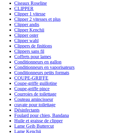
Ciseaux Roseline
CLIPPER
Clipper 1 vitesse
Clipper 2 vitesses et plus
Clipper andis
Clipper Kenchii
Clipper oster
Clipper wahl
Clippers de finitions
Clippers sans fil
Coffrets pour lames
Conditionneurs en gallon
Conditionneurs en vaporisateurs
Conditionneurs petits formats
COUPE-GRIFFE
Coupe-griffe guillotine
Coupe-griffe pince
Courroies de toilettage
Couteau amincisseur
cravate pour toilettage
Désinfectants
Foulard pour chien, Bandana
Huile et graisse de clipper
Lame Geib Buttercut
Lame Kenchii