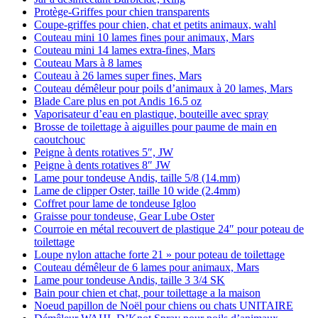
Protège-Griffes pour chien transparents
Coupe-griffes pour chien, chat et petits animaux, wahl
Couteau mini 10 lames fines pour animaux, Mars
Couteau mini 14 lames extra-fines, Mars
Couteau Mars à 8 lames
Couteau à 26 lames super fines, Mars
Couteau démêleur pour poils d’animaux à 20 lames, Mars
Blade Care plus en pot Andis 16.5 oz
Vaporisateur d’eau en plastique, bouteille avec spray
Brosse de toilettage à aiguilles pour paume de main en
caoutchouc
Peigne à dents rotatives 5″, JW
Peigne à dents rotatives 8″ JW
Lame pour tondeuse Andis, taille 5/8 (14.mm)
Lame de clipper Oster, taille 10 wide (2.4mm)
Coffret pour lame de tondeuse Igloo
Graisse pour tondeuse, Gear Lube Oster
Courroie en métal recouvert de plastique 24″ pour poteau de
toilettage
Loupe nylon attache forte 21 » pour poteau de toilettage
Couteau démêleur de 6 lames pour animaux, Mars
Lame pour tondeuse Andis, taille 3 3/4 SK
Bain pour chien et chat, pour toilettage a la maison
Noeud papillon de Noël pour chiens ou chats UNITAIRE