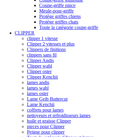
Coupe-griffe pince
Meule-pour-griffe
Protège griffes chiens
Protège griffes chats
Toute la catégorie coupe-griffe
CLIPPER
clipper 1 vitesse
Clipper 2 vitesses et plus
Clippers de finitions
clippers sans fil
Clipper Andis
Clipper wahl
Clipper oster
Clipper Kenchii
lames andis
lames wahl
lames oster
Lame Geib Buttercut
Lame Kenchii
coffrets pour lames
nettoyeurs et refroidisseurs lames
huile et graisse Clipper
pieces pour Clipper
Peigne pour clipper