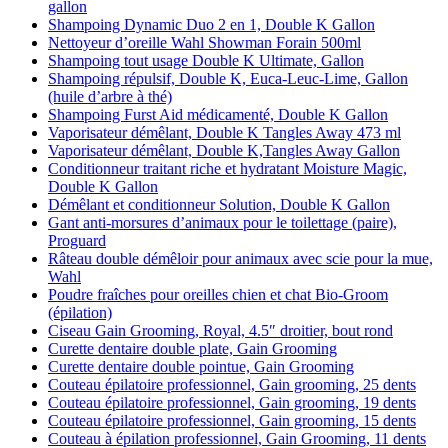
gallon
Shampoing Dynamic Duo 2 en 1, Double K Gallon
Nettoyeur d’oreille Wahl Showman Forain 500ml
Shampoing tout usage Double K Ultimate, Gallon
Shampoing répulsif, Double K, Euca-Leuc-Lime, Gallon
(huile d’arbre à thé)
Shampoing Furst Aid médicamenté, Double K Gallon
Vaporisateur démêlant, Double K Tangles Away 473 ml
Vaporisateur démêlant, Double K,Tangles Away Gallon
Conditionneur traitant riche et hydratant Moisture Magic,
Double K Gallon
Démêlant et conditionneur Solution, Double K Gallon
Gant anti-morsures d’animaux pour le toilettage (paire),
Proguard
Râteau double démêloir pour animaux avec scie pour la mue,
Wahl
Poudre fraîches pour oreilles chien et chat Bio-Groom
(épilation)
Ciseau Gain Grooming, Royal, 4.5″ droitier, bout rond
Curette dentaire double plate, Gain Grooming
Curette dentaire double pointue, Gain Grooming
Couteau épilatoire professionnel, Gain grooming, 25 dents
Couteau épilatoire professionnel, Gain grooming, 19 dents
Couteau épilatoire professionnel, Gain grooming, 15 dents
Couteau à épilation professionnel, Gain Grooming, 11 dents