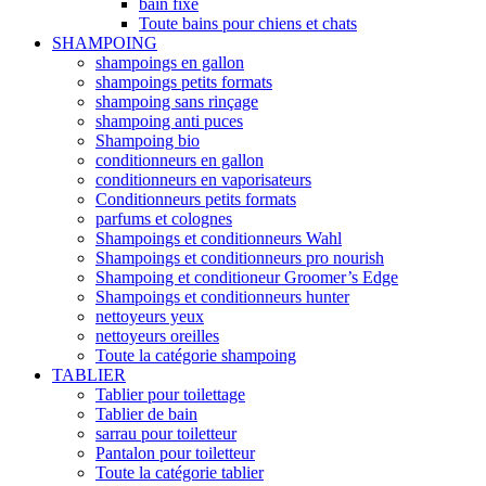
bain fixe
Toute bains pour chiens et chats
SHAMPOING
shampoings en gallon
shampoings petits formats
shampoing sans rinçage
shampoing anti puces
Shampoing bio
conditionneurs en gallon
conditionneurs en vaporisateurs
Conditionneurs petits formats
parfums et colognes
Shampoings et conditionneurs Wahl
Shampoings et conditionneurs pro nourish
Shampoing et conditioneur Groomer’s Edge
Shampoings et conditionneurs hunter
nettoyeurs yeux
nettoyeurs oreilles
Toute la catégorie shampoing
TABLIER
Tablier pour toilettage
Tablier de bain
sarrau pour toiletteur
Pantalon pour toiletteur
Toute la catégorie tablier