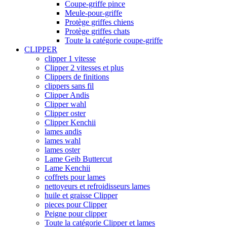
Coupe-griffe pince
Meule-pour-griffe
Protège griffes chiens
Protège griffes chats
Toute la catégorie coupe-griffe
CLIPPER
clipper 1 vitesse
Clipper 2 vitesses et plus
Clippers de finitions
clippers sans fil
Clipper Andis
Clipper wahl
Clipper oster
Clipper Kenchii
lames andis
lames wahl
lames oster
Lame Geib Buttercut
Lame Kenchii
coffrets pour lames
nettoyeurs et refroidisseurs lames
huile et graisse Clipper
pieces pour Clipper
Peigne pour clipper
Toute la catégorie Clipper et lames