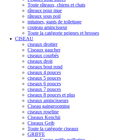
Toute râteaux, chiens et chats
râteaux pour mue
râteaux sous poil
mitaines, gants de toilettage
couteau amincisseur
Toute la catégorie peignes et brosses
CISEAU
ciseaux droitier
Ciseaux gaucher
ciseaux courbés
ciseaux droit
ciseaux bout rond
ciseaux 4 pouces
ciseaux 5 pouces
ciseaux 6 pouces
ciseaux 7 pouces
ciseaux 8 pouces et plus
ciseaux amincisseurs
Ciseau gaingrooming
ciseaux roseline
Ciseaux Kenchii
Ciseaux Geib
Toute la catégorie ciseaux
GRIFFE
Coupe-griffe guillotine