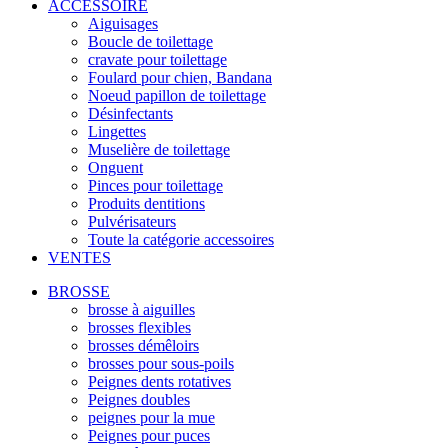
ACCESSOIRE
Aiguisages
Boucle de toilettage
cravate pour toilettage
Foulard pour chien, Bandana
Noeud papillon de toilettage
Désinfectants
Lingettes
Muselière de toilettage
Onguent
Pinces pour toilettage
Produits dentitions
Pulvérisateurs
Toute la catégorie accessoires
VENTES
BROSSE
brosse à aiguilles
brosses flexibles
brosses démêloirs
brosses pour sous-poils
Peignes dents rotatives
Peignes doubles
peignes pour la mue
Peignes pour puces