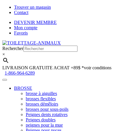
Trouver un magasin
Contact
DEVENIR MEMBRE
Mon compte
Favoris
Aller
Aller
à
au
Rechercher
la
contenu
×
navigation
LIVRAISON GRATUITE ACHAT +89$
*voir conditions
1-866-964-6289
BROSSE
brosse à aiguilles
brosses flexibles
brosses démêloirs
brosses pour sous-poils
Peignes dents rotatives
Peignes doubles
peignes pour la mue
Peignes pour puces