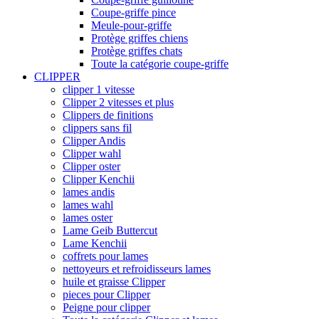
Coupe-griffe pince
Meule-pour-griffe
Protège griffes chiens
Protège griffes chats
Toute la catégorie coupe-griffe
CLIPPER
clipper 1 vitesse
Clipper 2 vitesses et plus
Clippers de finitions
clippers sans fil
Clipper Andis
Clipper wahl
Clipper oster
Clipper Kenchii
lames andis
lames wahl
lames oster
Lame Geib Buttercut
Lame Kenchii
coffrets pour lames
nettoyeurs et refroidisseurs lames
huile et graisse Clipper
pieces pour Clipper
Peigne pour clipper