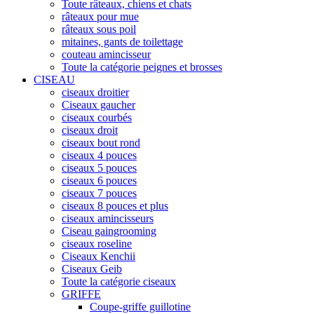
Toute râteaux, chiens et chats
râteaux pour mue
râteaux sous poil
mitaines, gants de toilettage
couteau amincisseur
Toute la catégorie peignes et brosses
CISEAU
ciseaux droitier
Ciseaux gaucher
ciseaux courbés
ciseaux droit
ciseaux bout rond
ciseaux 4 pouces
ciseaux 5 pouces
ciseaux 6 pouces
ciseaux 7 pouces
ciseaux 8 pouces et plus
ciseaux amincisseurs
Ciseau gaingrooming
ciseaux roseline
Ciseaux Kenchii
Ciseaux Geib
Toute la catégorie ciseaux
GRIFFE
Coupe-griffe guillotine