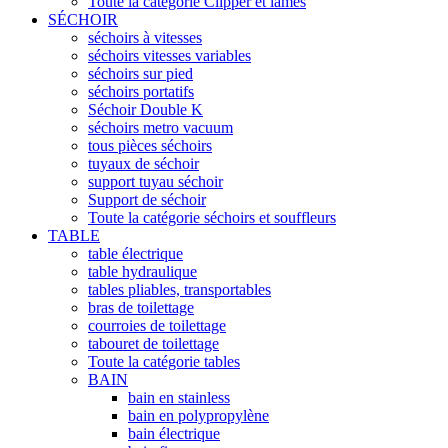
Toute la catégorie Clipper et lames
SÉCHOIR
séchoirs à vitesses
séchoirs vitesses variables
séchoirs sur pied
séchoirs portatifs
Séchoir Double K
séchoirs metro vacuum
tous pièces séchoirs
tuyaux de séchoir
support tuyau séchoir
Support de séchoir
Toute la catégorie séchoirs et souffleurs
TABLE
table électrique
table hydraulique
tables pliables, transportables
bras de toilettage
courroies de toilettage
tabouret de toilettage
Toute la catégorie tables
BAIN
bain en stainless
bain en polypropylène
bain électrique