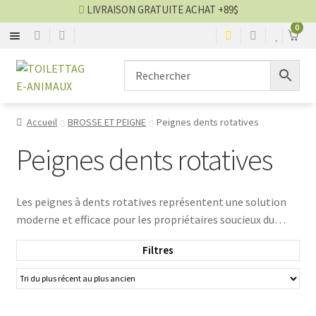
LIVRAISON GRATUITE ACHAT +89$
0
BROSSE
Aller
Aller
▼
à
au
la
contenu
CISEAU
▼
navigation
Accueil
BROSSE ET PEIGNE
Peignes dents rotatives
CLIPPER
▼
Peignes dents rotatives
SÉCHOIR
▼
Les peignes à dents rotatives représentent une solution
moderne et efficace pour les propriétaires soucieux du
TABLE
▼
bien-être de leurs compagnons à fourrure. Le mariage
Filtres
harmonieux de la technologie et de la praticité offre une
SHAMPOING
▼
expérience de toilettage agréable, transformant cette
routine en un moment de complicité entre l'homme et
TABLIER
▼
son fidèle compagnon. Avec les peignes à dents rotatives,