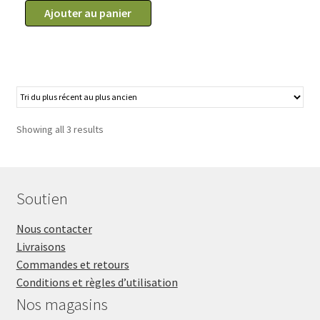
de
Ajouter au panier
Peigne
à
dents
rotatives
5",
JW
Showing all 3 results
Soutien
Nous contacter
Livraisons
Commandes et retours
Conditions et règles d’utilisation
Nos magasins