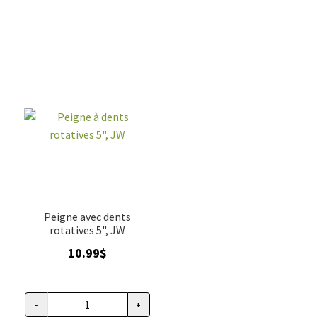
dents
dents
rotatives
rotatives
de
8"
toilettage
JW
pour
chien,
Safari
Peigne avec dents
rotatives 5", JW
10.99
$
-
+
quantité