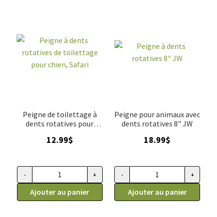
le toilettage devient une tâche simplifiée, améliorant la
ACCESSOIRE
▼
vie quotidienne des propriétaires et le confort des animaux
de compagnie.
VENTES
Peigne de toilettage à
Peigne pour animaux avec
dents rotatives pour
dents rotatives 8" JW
chien, Safari
12.99
$
18.99
$
-
+
-
+
quantité
quantité
de
Ajouter au panier
de
Ajouter au panier
Peigne
Peigne
à
à