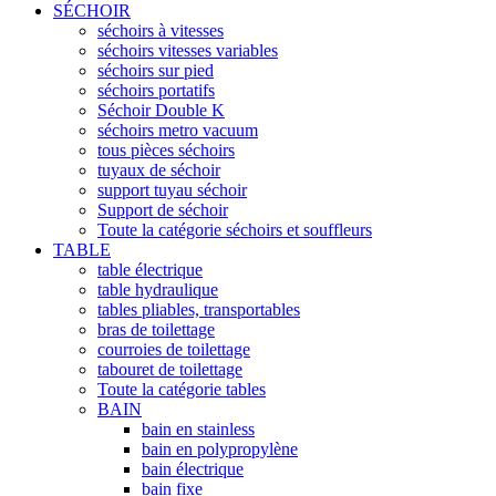
SÉCHOIR
séchoirs à vitesses
séchoirs vitesses variables
séchoirs sur pied
séchoirs portatifs
Séchoir Double K
séchoirs metro vacuum
tous pièces séchoirs
tuyaux de séchoir
support tuyau séchoir
Support de séchoir
Toute la catégorie séchoirs et souffleurs
TABLE
table électrique
table hydraulique
tables pliables, transportables
bras de toilettage
courroies de toilettage
tabouret de toilettage
Toute la catégorie tables
BAIN
bain en stainless
bain en polypropylène
bain électrique
bain fixe