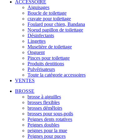
ACCESSOIRE
Aiguisages
Boucle de toilettage
cravate pour toilettage
Foulard pour chien, Bandana
Noeud papillon de toilettage
Désinfectants
Lingettes
Muselière de toilettage
Onguent
Pinces pour toilettage
Produits dentitions
Pulvérisateurs
Toute la catégorie accessoires
VENTES
BROSSE
brosse à aiguilles
brosses flexibles
brosses démêloirs
brosses pour sous-poils
Peignes dents rotatives
Peignes doubles
peignes pour la mue
Peignes pour puces