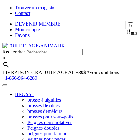
Trouver un magasin
Contact
DEVENIR MEMBRE
Mon compte
0
0.00
$
Favoris
Aller
Aller
à
au
Rechercher
la
contenu
×
navigation
LIVRAISON GRATUITE ACHAT +89$
*voir conditions
1-866-964-6289
BROSSE
brosse à aiguilles
brosses flexibles
brosses démêloirs
brosses pour sous-poils
Peignes dents rotatives
Peignes doubles
peignes pour la mue
Peignes pour puces