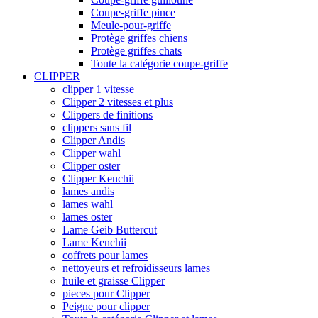
Coupe-griffe pince
Meule-pour-griffe
Protège griffes chiens
Protège griffes chats
Toute la catégorie coupe-griffe
CLIPPER
clipper 1 vitesse
Clipper 2 vitesses et plus
Clippers de finitions
clippers sans fil
Clipper Andis
Clipper wahl
Clipper oster
Clipper Kenchii
lames andis
lames wahl
lames oster
Lame Geib Buttercut
Lame Kenchii
coffrets pour lames
nettoyeurs et refroidisseurs lames
huile et graisse Clipper
pieces pour Clipper
Peigne pour clipper