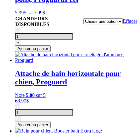
24
pouces
Plage
5.99
$
–
7.99
$
5/8
de
GRANDEURS
Effacer
prix :
DISPONIBLES
5.99$
quantité
-
à
de
7.99$
Bouchon
+
passoire
Ajouter au panier
pour
poils,
ProguardPets
Attache de bain horizontale pour
chien, Proguard
Note
5.00
sur 5
68.99
$
quantité
-
de
Attache
+
de
Ajouter au panier
bain
horizontal
pour