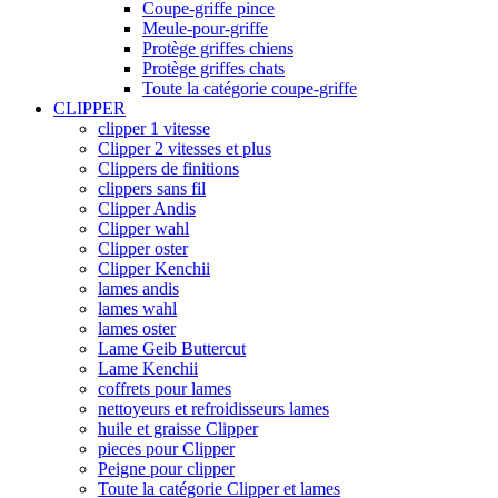
Coupe-griffe pince
Meule-pour-griffe
Protège griffes chiens
Protège griffes chats
Toute la catégorie coupe-griffe
CLIPPER
clipper 1 vitesse
Clipper 2 vitesses et plus
Clippers de finitions
clippers sans fil
Clipper Andis
Clipper wahl
Clipper oster
Clipper Kenchii
lames andis
lames wahl
lames oster
Lame Geib Buttercut
Lame Kenchii
coffrets pour lames
nettoyeurs et refroidisseurs lames
huile et graisse Clipper
pieces pour Clipper
Peigne pour clipper
Toute la catégorie Clipper et lames