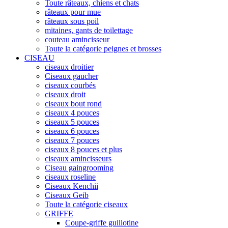
Toute râteaux, chiens et chats
râteaux pour mue
râteaux sous poil
mitaines, gants de toilettage
couteau amincisseur
Toute la catégorie peignes et brosses
CISEAU
ciseaux droitier
Ciseaux gaucher
ciseaux courbés
ciseaux droit
ciseaux bout rond
ciseaux 4 pouces
ciseaux 5 pouces
ciseaux 6 pouces
ciseaux 7 pouces
ciseaux 8 pouces et plus
ciseaux amincisseurs
Ciseau gaingrooming
ciseaux roseline
Ciseaux Kenchii
Ciseaux Geib
Toute la catégorie ciseaux
GRIFFE
Coupe-griffe guillotine