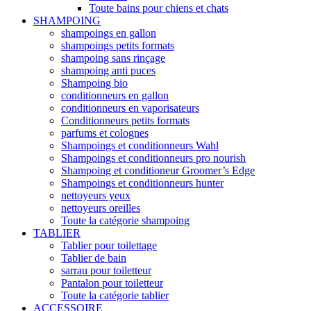
Toute bains pour chiens et chats
SHAMPOING
shampoings en gallon
shampoings petits formats
shampoing sans rinçage
shampoing anti puces
Shampoing bio
conditionneurs en gallon
conditionneurs en vaporisateurs
Conditionneurs petits formats
parfums et colognes
Shampoings et conditionneurs Wahl
Shampoings et conditionneurs pro nourish
Shampoing et conditioneur Groomer’s Edge
Shampoings et conditionneurs hunter
nettoyeurs yeux
nettoyeurs oreilles
Toute la catégorie shampoing
TABLIER
Tablier pour toilettage
Tablier de bain
sarrau pour toiletteur
Pantalon pour toiletteur
Toute la catégorie tablier
ACCESSOIRE