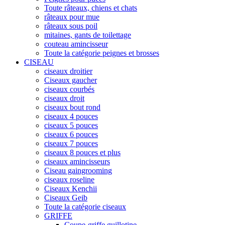
Toute râteaux, chiens et chats
râteaux pour mue
râteaux sous poil
mitaines, gants de toilettage
couteau amincisseur
Toute la catégorie peignes et brosses
CISEAU
ciseaux droitier
Ciseaux gaucher
ciseaux courbés
ciseaux droit
ciseaux bout rond
ciseaux 4 pouces
ciseaux 5 pouces
ciseaux 6 pouces
ciseaux 7 pouces
ciseaux 8 pouces et plus
ciseaux amincisseurs
Ciseau gaingrooming
ciseaux roseline
Ciseaux Kenchii
Ciseaux Geib
Toute la catégorie ciseaux
GRIFFE
Coupe-griffe guillotine