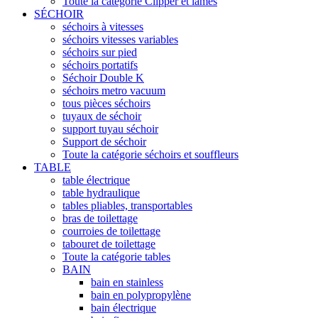
Toute la catégorie Clipper et lames
SÉCHOIR
séchoirs à vitesses
séchoirs vitesses variables
séchoirs sur pied
séchoirs portatifs
Séchoir Double K
séchoirs metro vacuum
tous pièces séchoirs
tuyaux de séchoir
support tuyau séchoir
Support de séchoir
Toute la catégorie séchoirs et souffleurs
TABLE
table électrique
table hydraulique
tables pliables, transportables
bras de toilettage
courroies de toilettage
tabouret de toilettage
Toute la catégorie tables
BAIN
bain en stainless
bain en polypropylène
bain électrique