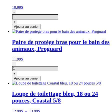
10.99
$
quantité
-
de
Loupe
+
de
Ajouter au panier
toilettage
pour
animaux,
Paire de protège bras pour le bain des
noire
animaux, Proguard
avec
anneau
3/8
11.99
$
quantité
-
de
Paire
+
de
Ajouter au panier
protège
bras
pour
Loupe de toilettage bleu, 18 ou 24
le
pouces, Coastal 5/8
bain
des
animaux,
Plage
12.99
$
–
13.99
$