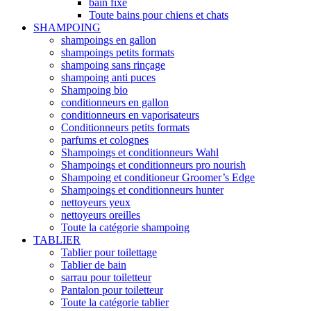
bain fixe
Toute bains pour chiens et chats
SHAMPOING
shampoings en gallon
shampoings petits formats
shampoing sans rinçage
shampoing anti puces
Shampoing bio
conditionneurs en gallon
conditionneurs en vaporisateurs
Conditionneurs petits formats
parfums et colognes
Shampoings et conditionneurs Wahl
Shampoings et conditionneurs pro nourish
Shampoing et conditioneur Groomer’s Edge
Shampoings et conditionneurs hunter
nettoyeurs yeux
nettoyeurs oreilles
Toute la catégorie shampoing
TABLIER
Tablier pour toilettage
Tablier de bain
sarrau pour toiletteur
Pantalon pour toiletteur
Toute la catégorie tablier