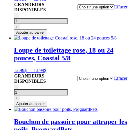
Proguard
de
GRANDEURS
Effacer
prix :
DISPONIBLES
12.99$
quantité
-
à
de
13.99$
Loupe
+
de
Ajouter au panier
toilettage
Coastal
bleu,
Loupe de toilettage rose, 18 ou 24
18
pouces, Coastal 5/8
ou
24
pouces
Plage
12.99
$
–
13.99
$
5/8
de
GRANDEURS
Effacer
prix :
DISPONIBLES
12.99$
quantité
-
à
de
13.99$
Loupe
+
de
Ajouter au panier
toilettage
Coastal
rose,
Bouchon de passoire pour attraper les
18
poils, ProguardPets
ou