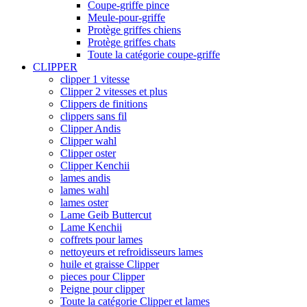
Coupe-griffe pince
Meule-pour-griffe
Protège griffes chiens
Protège griffes chats
Toute la catégorie coupe-griffe
CLIPPER
clipper 1 vitesse
Clipper 2 vitesses et plus
Clippers de finitions
clippers sans fil
Clipper Andis
Clipper wahl
Clipper oster
Clipper Kenchii
lames andis
lames wahl
lames oster
Lame Geib Buttercut
Lame Kenchii
coffrets pour lames
nettoyeurs et refroidisseurs lames
huile et graisse Clipper
pieces pour Clipper
Peigne pour clipper
Toute la catégorie Clipper et lames