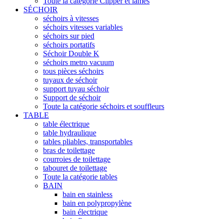
Toute la catégorie Clipper et lames
SÉCHOIR
séchoirs à vitesses
séchoirs vitesses variables
séchoirs sur pied
séchoirs portatifs
Séchoir Double K
séchoirs metro vacuum
tous pièces séchoirs
tuyaux de séchoir
support tuyau séchoir
Support de séchoir
Toute la catégorie séchoirs et souffleurs
TABLE
table électrique
table hydraulique
tables pliables, transportables
bras de toilettage
courroies de toilettage
tabouret de toilettage
Toute la catégorie tables
BAIN
bain en stainless
bain en polypropylène
bain électrique