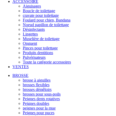
ACCESSOIRE
Aiguisages
Boucle de toilettage
cravate pour toilettage
Foulard pour chien, Bandana
Noeud papillon de toilettage
Désinfectants
Lingettes
Muselière de toilettage
Onguent
Pinces pour toilettage
Produits dentitions
Pulvérisateurs
Toute la catégorie accessoires
VENTES
BROSSE
brosse à aiguilles
brosses flexibles
brosses démêloirs
brosses pour sous-poils
Peignes dents rotatives
Peignes doubles
peignes pour la mue
Peignes pour puces