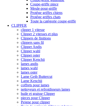
Coupe-griffe pince
Meule-pour-griffe
Protège griffes chiens
Protège griffes chats
Toute la catégorie coupe-griffe
CLIPPER
clipper 1 vitesse
Clipper 2 vitesses et plus
Clippers de finitions
clippers sans fil
Clipper Andis
Clipper wahl
Clipper oster
Clipper Kenchii
lames andis
lames wahl
lames oster
Lame Geib Buttercut
Lame Kenchii
coffrets pour lames
nettoyeurs et refroidisseurs lames
huile et graisse Clipper
pieces pour Clipper
Peigne pour clipper