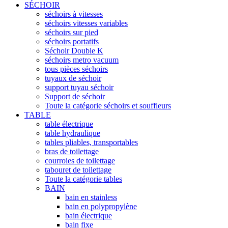
SÉCHOIR
séchoirs à vitesses
séchoirs vitesses variables
séchoirs sur pied
séchoirs portatifs
Séchoir Double K
séchoirs metro vacuum
tous pièces séchoirs
tuyaux de séchoir
support tuyau séchoir
Support de séchoir
Toute la catégorie séchoirs et souffleurs
TABLE
table électrique
table hydraulique
tables pliables, transportables
bras de toilettage
courroies de toilettage
tabouret de toilettage
Toute la catégorie tables
BAIN
bain en stainless
bain en polypropylène
bain électrique
bain fixe