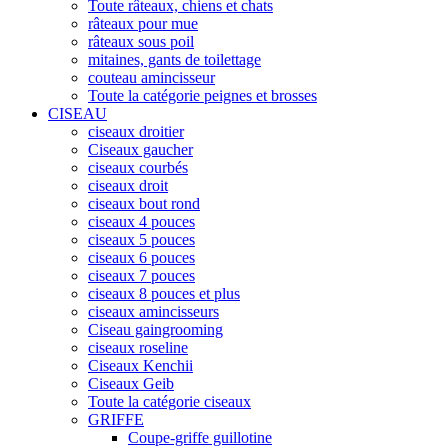
Toute râteaux, chiens et chats
râteaux pour mue
râteaux sous poil
mitaines, gants de toilettage
couteau amincisseur
Toute la catégorie peignes et brosses
CISEAU
ciseaux droitier
Ciseaux gaucher
ciseaux courbés
ciseaux droit
ciseaux bout rond
ciseaux 4 pouces
ciseaux 5 pouces
ciseaux 6 pouces
ciseaux 7 pouces
ciseaux 8 pouces et plus
ciseaux amincisseurs
Ciseau gaingrooming
ciseaux roseline
Ciseaux Kenchii
Ciseaux Geib
Toute la catégorie ciseaux
GRIFFE
Coupe-griffe guillotine