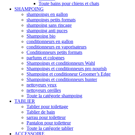
Toute bains pour chiens et chats
SHAMPOING
shampoings en gallon
shampoings petits formats
shampoing sans rinçage
shampoing anti puces
Shampoing bio
conditionneurs en gallon
conditionneurs en vaporisateurs
Conditionneurs petits formats
parfums et colognes
Shampoings et conditionneurs Wahl
Shampoings et conditionneurs pro nourish
Shampoing et conditioneur Groomer’s Edge
Shampoings et conditionneurs hunter
nettoyeurs yeux
nettoyeurs oreilles
Toute la catégorie shampoing
TABLIER
Tablier pour toilettage
Tablier de bain
sarrau pour toiletteur
Pantalon pour toiletteur
Toute la catégorie tablier
ACCESSOIRE