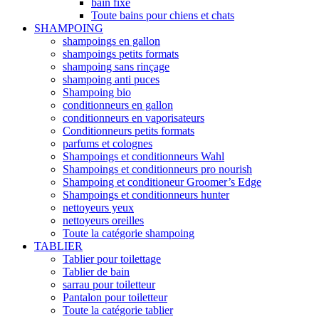
bain fixe
Toute bains pour chiens et chats
SHAMPOING
shampoings en gallon
shampoings petits formats
shampoing sans rinçage
shampoing anti puces
Shampoing bio
conditionneurs en gallon
conditionneurs en vaporisateurs
Conditionneurs petits formats
parfums et colognes
Shampoings et conditionneurs Wahl
Shampoings et conditionneurs pro nourish
Shampoing et conditioneur Groomer’s Edge
Shampoings et conditionneurs hunter
nettoyeurs yeux
nettoyeurs oreilles
Toute la catégorie shampoing
TABLIER
Tablier pour toilettage
Tablier de bain
sarrau pour toiletteur
Pantalon pour toiletteur
Toute la catégorie tablier