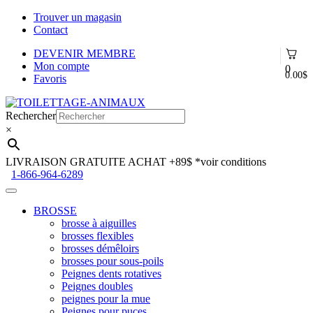
Trouver un magasin
Contact
DEVENIR MEMBRE
Mon compte
0
0.00
$
Favoris
Aller
Aller
à
au
Rechercher
la
contenu
×
navigation
LIVRAISON GRATUITE ACHAT +89$
*voir conditions
1-866-964-6289
BROSSE
brosse à aiguilles
brosses flexibles
brosses démêloirs
brosses pour sous-poils
Peignes dents rotatives
Peignes doubles
peignes pour la mue
Peignes pour puces