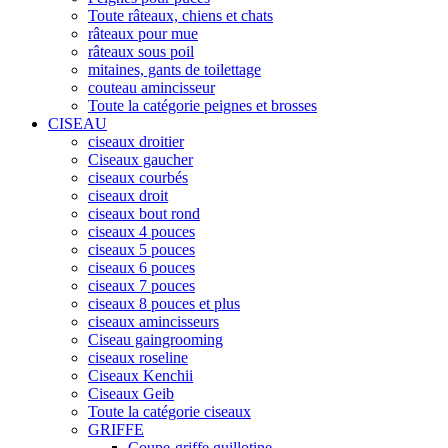
Toute râteaux, chiens et chats
râteaux pour mue
râteaux sous poil
mitaines, gants de toilettage
couteau amincisseur
Toute la catégorie peignes et brosses
CISEAU
ciseaux droitier
Ciseaux gaucher
ciseaux courbés
ciseaux droit
ciseaux bout rond
ciseaux 4 pouces
ciseaux 5 pouces
ciseaux 6 pouces
ciseaux 7 pouces
ciseaux 8 pouces et plus
ciseaux amincisseurs
Ciseau gaingrooming
ciseaux roseline
Ciseaux Kenchii
Ciseaux Geib
Toute la catégorie ciseaux
GRIFFE
Coupe-griffe guillotine