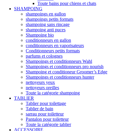
Toute bains pour chiens et chats
SHAMPOING
shampoings en gallon
shampoings petits formats
shampoing sans rinçage
shampoing anti puces
Shampoing bio
conditionneurs en gallon
conditionneurs en vaporisateurs
Conditionneurs petits formats
parfums et colognes
Shampoings et conditionneurs Wahl
Shampoings et conditionneurs pro nourish
Shampoing et conditioneur Groomer’s Edge
Shampoings et conditionneurs hunter
nettoyeurs yeux
nettoyeurs oreilles
Toute la catégorie shampoing
TABLIER
Tablier pour toilettage
Tablier de bain
sarrau pour toiletteur
Pantalon pour toiletteur
Toute la catégorie tablier
ACCESSOIRE