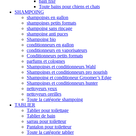
bain fixe
Toute bains pour chiens et chats
SHAMPOING
shampoings en gallon
shampoings petits formats
shampoing sans rinçage
shampoing anti puces
Shampoing bio
conditionneurs en gallon
conditionneurs en vaporisateurs
Conditionneurs petits formats
parfums et colognes
Shampoings et conditionneurs Wahl
Shampoings et conditionneurs pro nourish
Shampoing et conditioneur Groomer’s Edge
Shampoings et conditionneurs hunter
nettoyeurs yeux
nettoyeurs oreilles
Toute la catégorie shampoing
TABLIER
Tablier pour toilettage
Tablier de bain
sarrau pour toiletteur
Pantalon pour toiletteur
Toute la catégorie tablier