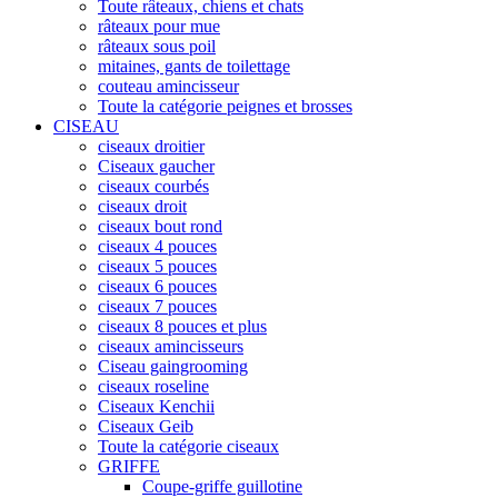
Toute râteaux, chiens et chats
râteaux pour mue
râteaux sous poil
mitaines, gants de toilettage
couteau amincisseur
Toute la catégorie peignes et brosses
CISEAU
ciseaux droitier
Ciseaux gaucher
ciseaux courbés
ciseaux droit
ciseaux bout rond
ciseaux 4 pouces
ciseaux 5 pouces
ciseaux 6 pouces
ciseaux 7 pouces
ciseaux 8 pouces et plus
ciseaux amincisseurs
Ciseau gaingrooming
ciseaux roseline
Ciseaux Kenchii
Ciseaux Geib
Toute la catégorie ciseaux
GRIFFE
Coupe-griffe guillotine