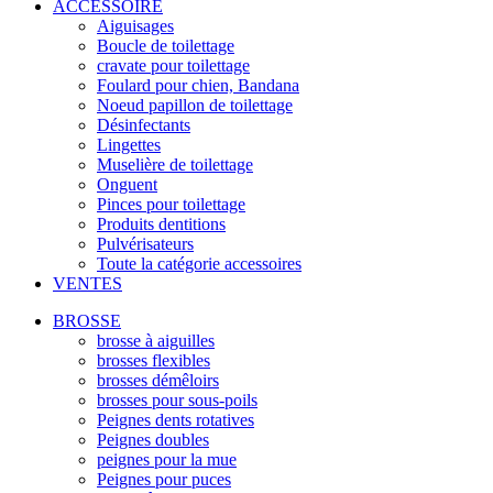
ACCESSOIRE
Aiguisages
Boucle de toilettage
cravate pour toilettage
Foulard pour chien, Bandana
Noeud papillon de toilettage
Désinfectants
Lingettes
Muselière de toilettage
Onguent
Pinces pour toilettage
Produits dentitions
Pulvérisateurs
Toute la catégorie accessoires
VENTES
BROSSE
brosse à aiguilles
brosses flexibles
brosses démêloirs
brosses pour sous-poils
Peignes dents rotatives
Peignes doubles
peignes pour la mue
Peignes pour puces