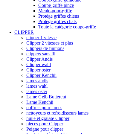
Coupe-griffe pince
Meule-pour-griffe
Protège griffes chiens
Protège griffes chats
Toute la catégorie coupe-griffe
CLIPPER
clipper 1 vitesse
Clipper 2 vitesses et plus
Clippers de finitions
clippers sans fil
Clipper Andis
Clipper wahl
Clipper oster
Clipper Kenchii
lames andis
lames wahl
lames oster
Lame Geib Buttercut
Lame Kenchii
coffrets pour lames
nettoyeurs et refroidisseurs lames
huile et graisse Clipper
pieces pour Clipper
Peigne pour clipper