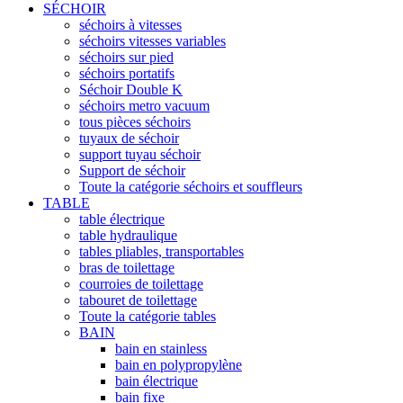
SÉCHOIR
séchoirs à vitesses
séchoirs vitesses variables
séchoirs sur pied
séchoirs portatifs
Séchoir Double K
séchoirs metro vacuum
tous pièces séchoirs
tuyaux de séchoir
support tuyau séchoir
Support de séchoir
Toute la catégorie séchoirs et souffleurs
TABLE
table électrique
table hydraulique
tables pliables, transportables
bras de toilettage
courroies de toilettage
tabouret de toilettage
Toute la catégorie tables
BAIN
bain en stainless
bain en polypropylène
bain électrique
bain fixe