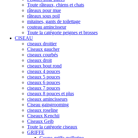
Toute râteaux, chiens et chats
râteaux pour mue
râteaux sous poil
mitaines, gants de toilettage
couteau amincisseur
Toute la catégorie peignes et brosses
CISEAU
ciseaux droitier
Ciseaux gaucher
ciseaux courbés
ciseaux droit
ciseaux bout rond
ciseaux 4 pouces
ciseaux 5 pouces
ciseaux 6 pouces
ciseaux 7 pouces
ciseaux 8 pouces et plus
ciseaux amincisseurs
Ciseau gaingrooming
ciseaux roseline
Ciseaux Kenchii
Ciseaux Geib
Toute la catégorie ciseaux
GRIFFE
Coupe-griffe guillotine