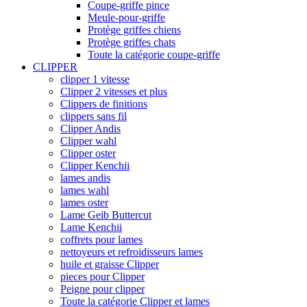
Coupe-griffe pince
Meule-pour-griffe
Protège griffes chiens
Protège griffes chats
Toute la catégorie coupe-griffe
CLIPPER
clipper 1 vitesse
Clipper 2 vitesses et plus
Clippers de finitions
clippers sans fil
Clipper Andis
Clipper wahl
Clipper oster
Clipper Kenchii
lames andis
lames wahl
lames oster
Lame Geib Buttercut
Lame Kenchii
coffrets pour lames
nettoyeurs et refroidisseurs lames
huile et graisse Clipper
pieces pour Clipper
Peigne pour clipper
Toute la catégorie Clipper et lames