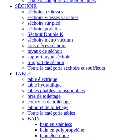
Toute la catégorie Clipper et lames
SÉCHOIR
séchoirs à vitesses
séchoirs vitesses variables
séchoirs sur pied
séchoirs portatifs
Séchoir Double K
séchoirs metro vacuum
tous pièces séchoirs
tuyaux de séchoir
support tuyau séchoir
Support de séchoir
Toute la catégorie séchoirs et souffleurs
TABLE
table électrique
table hydraulique
tables pliables, transportables
bras de toilettage
courroies de toilettage
tabouret de toilettage
Toute la catégorie tables
BAIN
bain en stainless
bain en polypropylène
bain électrique