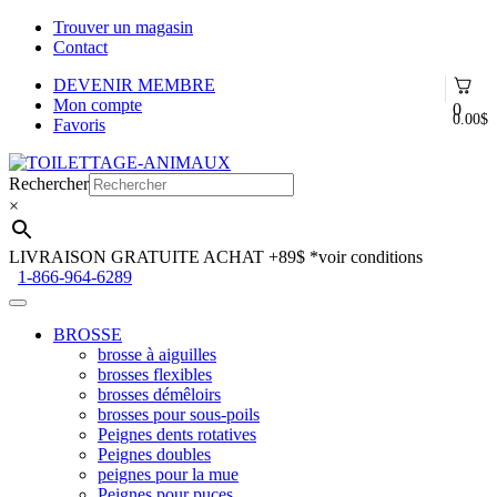
Trouver un magasin
Contact
DEVENIR MEMBRE
Mon compte
0
0.00
$
Favoris
Aller
Aller
à
au
Rechercher
la
contenu
×
navigation
LIVRAISON GRATUITE ACHAT +89$
*voir conditions
1-866-964-6289
BROSSE
brosse à aiguilles
brosses flexibles
brosses démêloirs
brosses pour sous-poils
Peignes dents rotatives
Peignes doubles
peignes pour la mue
Peignes pour puces