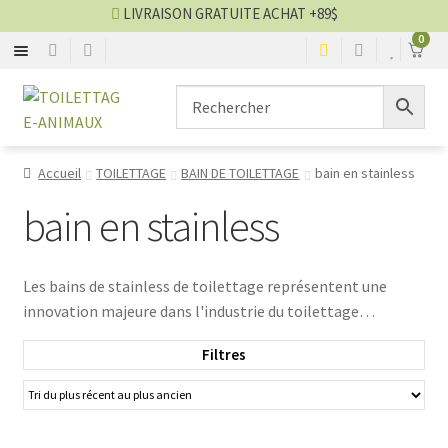
LIVRAISON GRATUITE ACHAT +89$
0
BROSSE
Aller
Aller
▼
à
au
la
contenu
CISEAU
▼
navigation
Accueil
TOILETTAGE
BAIN DE TOILETTAGE
bain en stainless
CLIPPER
▼
bain en stainless
SÉCHOIR
▼
Les bains de stainless de toilettage représentent une
innovation majeure dans l'industrie du toilettage
TABLE
▼
animalier. Conçus avec des matériaux de haute qualité et
Filtres
une ingénierie précise, ces bains offrent une solution
SHAMPOING
▼
efficace et hygiénique pour le processus de baignade des
animaux de compagnie. Leur structure en acier inoxydable
TABLIER
▼
garantit une durabilité exceptionnelle ainsi qu'une facilité