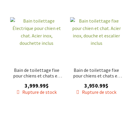
de nettoyage et de désinfection, assurant ainsi un
ACCESSOIRE
▼
environnement propre et sûr pour chaque animal. Grâce à
leur conception ergonomique et leurs fonctionnalités
VENTES
spécifiques, tels que les rampes d'accès et les systèmes de
drainage, les bains de stainless de toilettage offrent un
confort optimal tant pour les animaux que pour les
toiletteurs.
Bain de toilettage fixe
Bain de toilettage fixe
pour chiens et chats en
pour chiens et chats en
acier inox, douche et
acier inox, douche et
3,999.99
$
3,950.99
$
escalier inclus
escalier inclus
Rupture de stock
Rupture de stock