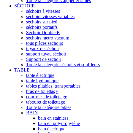
Toute la catégorie Clipper et lames
SÉCHOIR
séchoirs à vitesses
séchoirs vitesses variables
séchoirs sur pied
séchoirs portatifs
Séchoir Double K
séchoirs metro vacuum
tous pièces séchoirs
tuyaux de séchoir
support tuyau séchoir
Support de séchoir
Toute la catégorie séchoirs et souffleurs
TABLE
table électrique
table hydraulique
tables pliables, transportables
bras de toilettage
courroies de toilettage
tabouret de toilettage
Toute la catégorie tables
BAIN
bain en stainless
bain en polypropylène
bain électrique