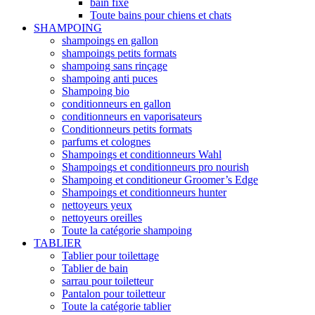
bain fixe
Toute bains pour chiens et chats
SHAMPOING
shampoings en gallon
shampoings petits formats
shampoing sans rinçage
shampoing anti puces
Shampoing bio
conditionneurs en gallon
conditionneurs en vaporisateurs
Conditionneurs petits formats
parfums et colognes
Shampoings et conditionneurs Wahl
Shampoings et conditionneurs pro nourish
Shampoing et conditioneur Groomer’s Edge
Shampoings et conditionneurs hunter
nettoyeurs yeux
nettoyeurs oreilles
Toute la catégorie shampoing
TABLIER
Tablier pour toilettage
Tablier de bain
sarrau pour toiletteur
Pantalon pour toiletteur
Toute la catégorie tablier