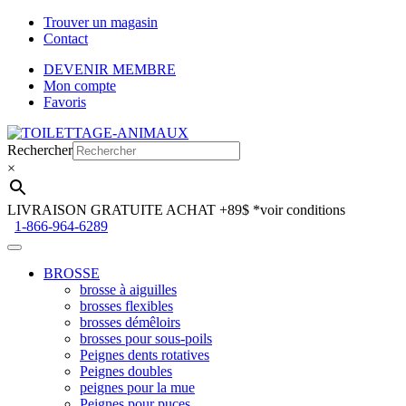
Trouver un magasin
Contact
DEVENIR MEMBRE
Mon compte
Favoris
Aller
Aller
à
au
Rechercher
la
contenu
×
navigation
LIVRAISON GRATUITE ACHAT +89$
*voir conditions
1-866-964-6289
BROSSE
brosse à aiguilles
brosses flexibles
brosses démêloirs
brosses pour sous-poils
Peignes dents rotatives
Peignes doubles
peignes pour la mue
Peignes pour puces