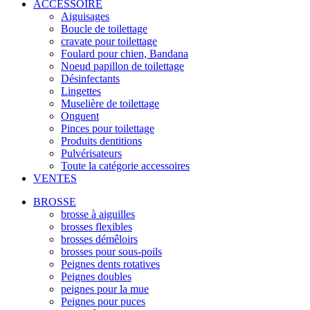
ACCESSOIRE
Aiguisages
Boucle de toilettage
cravate pour toilettage
Foulard pour chien, Bandana
Noeud papillon de toilettage
Désinfectants
Lingettes
Muselière de toilettage
Onguent
Pinces pour toilettage
Produits dentitions
Pulvérisateurs
Toute la catégorie accessoires
VENTES
BROSSE
brosse à aiguilles
brosses flexibles
brosses démêloirs
brosses pour sous-poils
Peignes dents rotatives
Peignes doubles
peignes pour la mue
Peignes pour puces