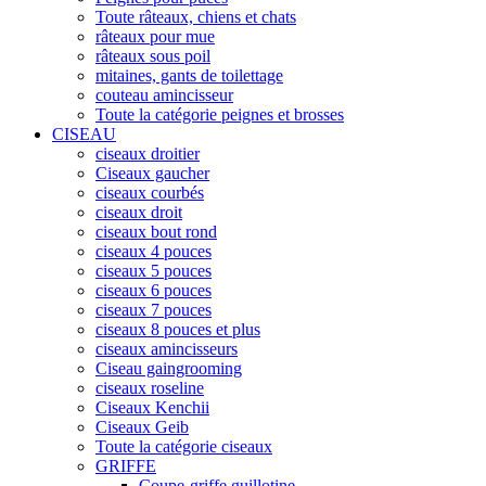
Toute râteaux, chiens et chats
râteaux pour mue
râteaux sous poil
mitaines, gants de toilettage
couteau amincisseur
Toute la catégorie peignes et brosses
CISEAU
ciseaux droitier
Ciseaux gaucher
ciseaux courbés
ciseaux droit
ciseaux bout rond
ciseaux 4 pouces
ciseaux 5 pouces
ciseaux 6 pouces
ciseaux 7 pouces
ciseaux 8 pouces et plus
ciseaux amincisseurs
Ciseau gaingrooming
ciseaux roseline
Ciseaux Kenchii
Ciseaux Geib
Toute la catégorie ciseaux
GRIFFE
Coupe-griffe guillotine