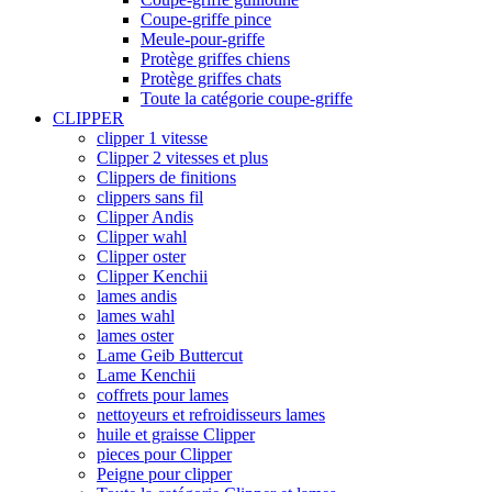
Coupe-griffe pince
Meule-pour-griffe
Protège griffes chiens
Protège griffes chats
Toute la catégorie coupe-griffe
CLIPPER
clipper 1 vitesse
Clipper 2 vitesses et plus
Clippers de finitions
clippers sans fil
Clipper Andis
Clipper wahl
Clipper oster
Clipper Kenchii
lames andis
lames wahl
lames oster
Lame Geib Buttercut
Lame Kenchii
coffrets pour lames
nettoyeurs et refroidisseurs lames
huile et graisse Clipper
pieces pour Clipper
Peigne pour clipper