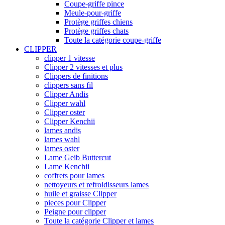
Coupe-griffe pince
Meule-pour-griffe
Protège griffes chiens
Protège griffes chats
Toute la catégorie coupe-griffe
CLIPPER
clipper 1 vitesse
Clipper 2 vitesses et plus
Clippers de finitions
clippers sans fil
Clipper Andis
Clipper wahl
Clipper oster
Clipper Kenchii
lames andis
lames wahl
lames oster
Lame Geib Buttercut
Lame Kenchii
coffrets pour lames
nettoyeurs et refroidisseurs lames
huile et graisse Clipper
pieces pour Clipper
Peigne pour clipper
Toute la catégorie Clipper et lames