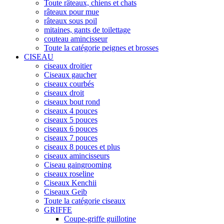
Toute râteaux, chiens et chats
râteaux pour mue
râteaux sous poil
mitaines, gants de toilettage
couteau amincisseur
Toute la catégorie peignes et brosses
CISEAU
ciseaux droitier
Ciseaux gaucher
ciseaux courbés
ciseaux droit
ciseaux bout rond
ciseaux 4 pouces
ciseaux 5 pouces
ciseaux 6 pouces
ciseaux 7 pouces
ciseaux 8 pouces et plus
ciseaux amincisseurs
Ciseau gaingrooming
ciseaux roseline
Ciseaux Kenchii
Ciseaux Geib
Toute la catégorie ciseaux
GRIFFE
Coupe-griffe guillotine