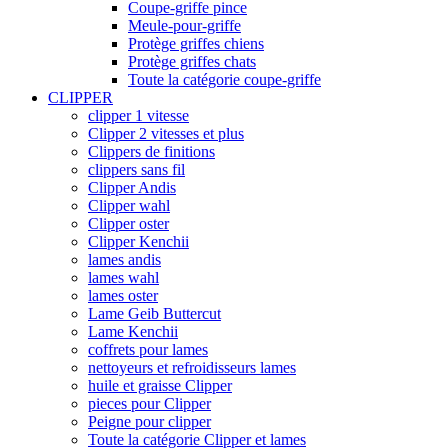
Coupe-griffe pince
Meule-pour-griffe
Protège griffes chiens
Protège griffes chats
Toute la catégorie coupe-griffe
CLIPPER
clipper 1 vitesse
Clipper 2 vitesses et plus
Clippers de finitions
clippers sans fil
Clipper Andis
Clipper wahl
Clipper oster
Clipper Kenchii
lames andis
lames wahl
lames oster
Lame Geib Buttercut
Lame Kenchii
coffrets pour lames
nettoyeurs et refroidisseurs lames
huile et graisse Clipper
pieces pour Clipper
Peigne pour clipper
Toute la catégorie Clipper et lames