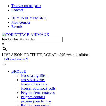
Trouver un magasin
Contact
DEVENIR MEMBRE
Mon compte
Favoris
Aller
Aller
à
au
Rechercher
la
contenu
×
navigation
LIVRAISON GRATUITE ACHAT +89$
*voir conditions
1-866-964-6289
BROSSE
brosse à aiguilles
brosses flexibles
brosses démêloirs
brosses pour sous-poils
Peignes dents rotatives
Peignes doubles
peignes pour la mue
Peignes pour puces