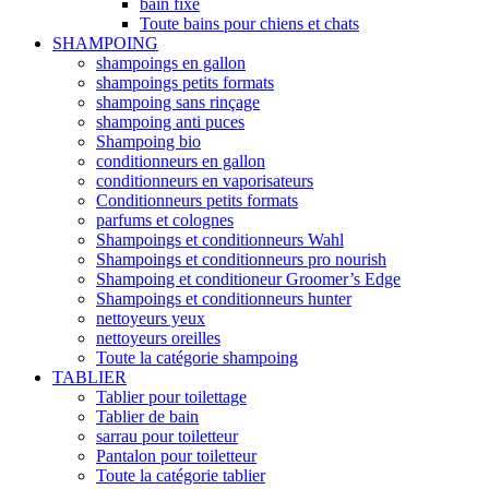
bain fixe
Toute bains pour chiens et chats
SHAMPOING
shampoings en gallon
shampoings petits formats
shampoing sans rinçage
shampoing anti puces
Shampoing bio
conditionneurs en gallon
conditionneurs en vaporisateurs
Conditionneurs petits formats
parfums et colognes
Shampoings et conditionneurs Wahl
Shampoings et conditionneurs pro nourish
Shampoing et conditioneur Groomer’s Edge
Shampoings et conditionneurs hunter
nettoyeurs yeux
nettoyeurs oreilles
Toute la catégorie shampoing
TABLIER
Tablier pour toilettage
Tablier de bain
sarrau pour toiletteur
Pantalon pour toiletteur
Toute la catégorie tablier