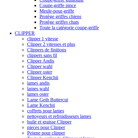
Coupe-griffe pince
Meule-pour-griffe
Protège griffes chiens
Protège griffes chats
Toute la catégorie coupe-griffe
CLIPPER
clipper 1 vitesse
Clipper 2 vitesses et plus
Clippers de finitions
clippers sans fil
Clipper Andis
Clipper wahl
Clipper oster
Clipper Kenchii
lames andis
lames wahl
lames oster
Lame Geib Buttercut
Lame Kenchii
coffrets pour lames
nettoyeurs et refroidisseurs lames
huile et graisse Clipper
pieces pour Clipper
Peigne pour clipper