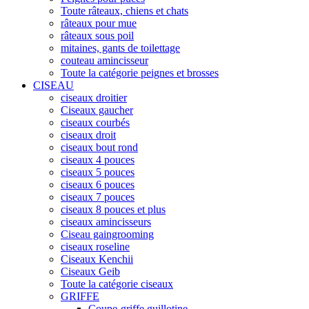
Toute râteaux, chiens et chats
râteaux pour mue
râteaux sous poil
mitaines, gants de toilettage
couteau amincisseur
Toute la catégorie peignes et brosses
CISEAU
ciseaux droitier
Ciseaux gaucher
ciseaux courbés
ciseaux droit
ciseaux bout rond
ciseaux 4 pouces
ciseaux 5 pouces
ciseaux 6 pouces
ciseaux 7 pouces
ciseaux 8 pouces et plus
ciseaux amincisseurs
Ciseau gaingrooming
ciseaux roseline
Ciseaux Kenchii
Ciseaux Geib
Toute la catégorie ciseaux
GRIFFE
Coupe-griffe guillotine