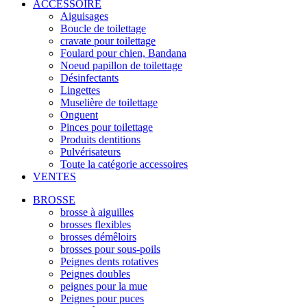
ACCESSOIRE
Aiguisages
Boucle de toilettage
cravate pour toilettage
Foulard pour chien, Bandana
Noeud papillon de toilettage
Désinfectants
Lingettes
Muselière de toilettage
Onguent
Pinces pour toilettage
Produits dentitions
Pulvérisateurs
Toute la catégorie accessoires
VENTES
BROSSE
brosse à aiguilles
brosses flexibles
brosses démêloirs
brosses pour sous-poils
Peignes dents rotatives
Peignes doubles
peignes pour la mue
Peignes pour puces