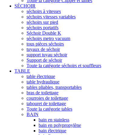
Toute la catégorie Clipper et lames
SÉCHOIR
séchoirs à vitesses
séchoirs vitesses variables
séchoirs sur pied
séchoirs portatifs
Séchoir Double K
séchoirs metro vacuum
tous pièces séchoirs
tuyaux de séchoir
support tuyau séchoir
Support de séchoir
Toute la catégorie séchoirs et souffleurs
TABLE
table électrique
table hydraulique
tables pliables, transportables
bras de toilettage
courroies de toilettage
tabouret de toilettage
Toute la catégorie tables
BAIN
bain en stainless
bain en polypropylène
bain électrique