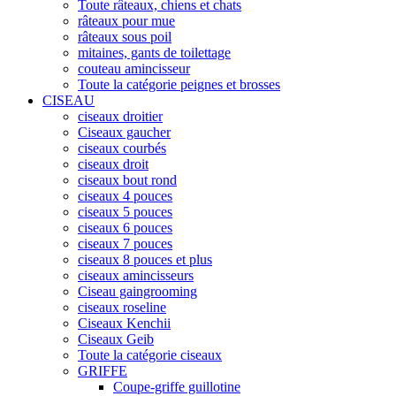
Toute râteaux, chiens et chats
râteaux pour mue
râteaux sous poil
mitaines, gants de toilettage
couteau amincisseur
Toute la catégorie peignes et brosses
CISEAU
ciseaux droitier
Ciseaux gaucher
ciseaux courbés
ciseaux droit
ciseaux bout rond
ciseaux 4 pouces
ciseaux 5 pouces
ciseaux 6 pouces
ciseaux 7 pouces
ciseaux 8 pouces et plus
ciseaux amincisseurs
Ciseau gaingrooming
ciseaux roseline
Ciseaux Kenchii
Ciseaux Geib
Toute la catégorie ciseaux
GRIFFE
Coupe-griffe guillotine