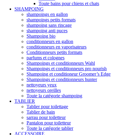
Toute bains pour chiens et chats
SHAMPOING
shampoings en gallon
shampoings petits formats
shampoing sans rinçage
shampoing anti puces
Shampoing bio
conditionneurs en gallon
conditionneurs en vaporisateurs
Conditionneurs petits formats
parfums et colognes
Shampoings et conditionneurs Wahl
Shampoings et conditionneurs pro nourish
Shampoing et conditioneur Groomer’s Edge
Shampoings et conditionneurs hunter
nettoyeurs yeux
nettoyeurs oreilles
Toute la catégorie shampoing
TABLIER
Tablier pour toilettage
Tablier de bain
sarrau pour toiletteur
Pantalon pour toiletteur
Toute la catégorie tablier
ACCESSOIRE