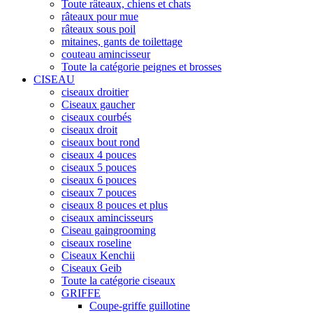
Toute râteaux, chiens et chats
râteaux pour mue
râteaux sous poil
mitaines, gants de toilettage
couteau amincisseur
Toute la catégorie peignes et brosses
CISEAU
ciseaux droitier
Ciseaux gaucher
ciseaux courbés
ciseaux droit
ciseaux bout rond
ciseaux 4 pouces
ciseaux 5 pouces
ciseaux 6 pouces
ciseaux 7 pouces
ciseaux 8 pouces et plus
ciseaux amincisseurs
Ciseau gaingrooming
ciseaux roseline
Ciseaux Kenchii
Ciseaux Geib
Toute la catégorie ciseaux
GRIFFE
Coupe-griffe guillotine