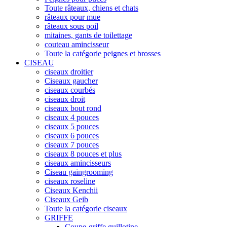
Toute râteaux, chiens et chats
râteaux pour mue
râteaux sous poil
mitaines, gants de toilettage
couteau amincisseur
Toute la catégorie peignes et brosses
CISEAU
ciseaux droitier
Ciseaux gaucher
ciseaux courbés
ciseaux droit
ciseaux bout rond
ciseaux 4 pouces
ciseaux 5 pouces
ciseaux 6 pouces
ciseaux 7 pouces
ciseaux 8 pouces et plus
ciseaux amincisseurs
Ciseau gaingrooming
ciseaux roseline
Ciseaux Kenchii
Ciseaux Geib
Toute la catégorie ciseaux
GRIFFE
Coupe-griffe guillotine