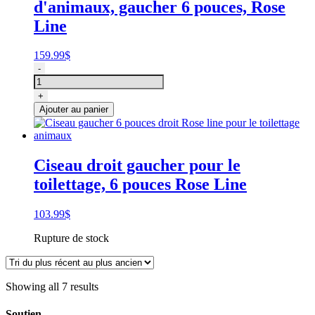
d'animaux, gaucher 6 pouces, Rose
Five
Star
Line
gaucher
6.5"
159.99
$
quantité
-
de
Ciseau
+
gaucher
Ajouter au panier
6
pouces
amincisseur
Rose
Ciseau droit gaucher pour le
line
toilettage, 6 pouces Rose Line
pour
le
toilettage
103.99
$
Rupture de stock
Showing all 7 results
Soutien