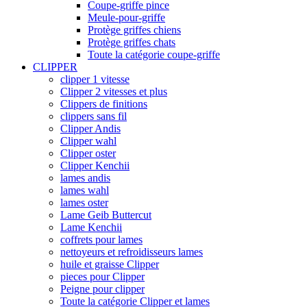
Coupe-griffe pince
Meule-pour-griffe
Protège griffes chiens
Protège griffes chats
Toute la catégorie coupe-griffe
CLIPPER
clipper 1 vitesse
Clipper 2 vitesses et plus
Clippers de finitions
clippers sans fil
Clipper Andis
Clipper wahl
Clipper oster
Clipper Kenchii
lames andis
lames wahl
lames oster
Lame Geib Buttercut
Lame Kenchii
coffrets pour lames
nettoyeurs et refroidisseurs lames
huile et graisse Clipper
pieces pour Clipper
Peigne pour clipper
Toute la catégorie Clipper et lames