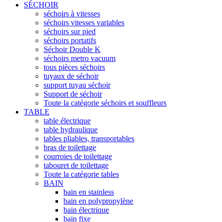
SÉCHOIR
séchoirs à vitesses
séchoirs vitesses variables
séchoirs sur pied
séchoirs portatifs
Séchoir Double K
séchoirs metro vacuum
tous pièces séchoirs
tuyaux de séchoir
support tuyau séchoir
Support de séchoir
Toute la catégorie séchoirs et souffleurs
TABLE
table électrique
table hydraulique
tables pliables, transportables
bras de toilettage
courroies de toilettage
tabouret de toilettage
Toute la catégorie tables
BAIN
bain en stainless
bain en polypropylène
bain électrique
bain fixe