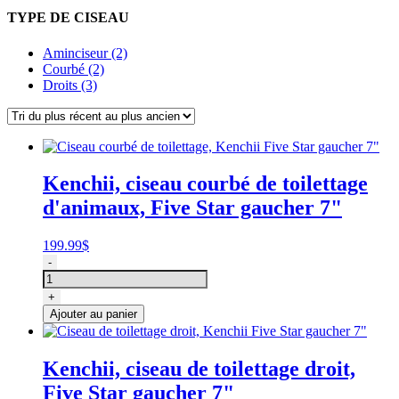
TYPE DE CISEAU
Aminciseur (2)
Courbé (2)
Droits (3)
Kenchii, ciseau courbé de toilettage
d'animaux, Five Star gaucher 7"
199.99
$
quantité
-
de
Ciseau
+
courbé
Ajouter au panier
de
toilettage,
Kenchii
Kenchii, ciseau de toilettage droit,
Five
Five Star gaucher 7"
Star