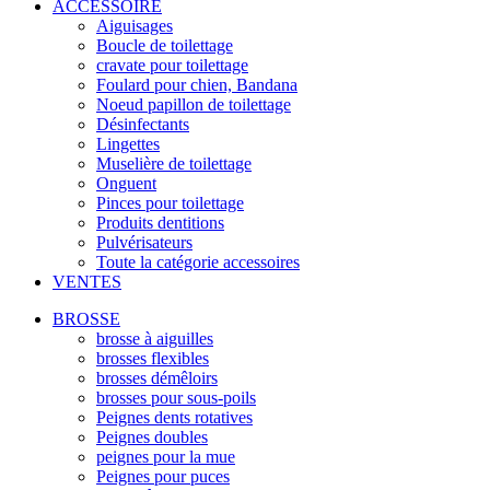
ACCESSOIRE
Aiguisages
Boucle de toilettage
cravate pour toilettage
Foulard pour chien, Bandana
Noeud papillon de toilettage
Désinfectants
Lingettes
Muselière de toilettage
Onguent
Pinces pour toilettage
Produits dentitions
Pulvérisateurs
Toute la catégorie accessoires
VENTES
BROSSE
brosse à aiguilles
brosses flexibles
brosses démêloirs
brosses pour sous-poils
Peignes dents rotatives
Peignes doubles
peignes pour la mue
Peignes pour puces