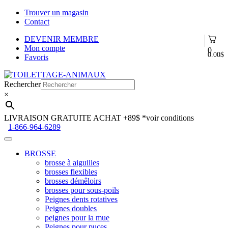
Trouver un magasin
Contact
DEVENIR MEMBRE
Mon compte
0
0.00
$
Favoris
Aller
Aller
à
au
Rechercher
la
contenu
×
navigation
LIVRAISON GRATUITE ACHAT +89$
*voir conditions
1-866-964-6289
BROSSE
brosse à aiguilles
brosses flexibles
brosses démêloirs
brosses pour sous-poils
Peignes dents rotatives
Peignes doubles
peignes pour la mue
Peignes pour puces