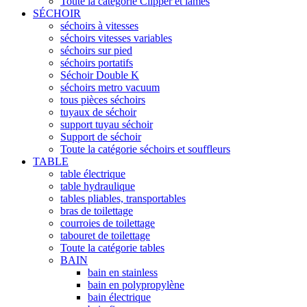
Toute la catégorie Clipper et lames
SÉCHOIR
séchoirs à vitesses
séchoirs vitesses variables
séchoirs sur pied
séchoirs portatifs
Séchoir Double K
séchoirs metro vacuum
tous pièces séchoirs
tuyaux de séchoir
support tuyau séchoir
Support de séchoir
Toute la catégorie séchoirs et souffleurs
TABLE
table électrique
table hydraulique
tables pliables, transportables
bras de toilettage
courroies de toilettage
tabouret de toilettage
Toute la catégorie tables
BAIN
bain en stainless
bain en polypropylène
bain électrique