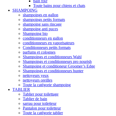
bain fixe
Toute bains pour chiens et chats
SHAMPOING
shampoings en gallon
shampoings petits formats
shampoing sans rinçage
shampoing anti puces
Shampoing bio
conditionneurs en gallon
conditionneurs en vaporisateurs
Conditionneurs petits formats
parfums et colognes
Shampoings et conditionneurs Wahl
Shampoings et conditionneurs pro nourish
Shampoing et conditioneur Groomer’s Edge
Shampoings et conditionneurs hunter
nettoyeurs yeux
nettoyeurs oreilles
Toute la catégorie shampoing
TABLIER
Tablier pour toilettage
Tablier de bain
sarrau pour toiletteur
Pantalon pour toiletteur
Toute la catégorie tablier