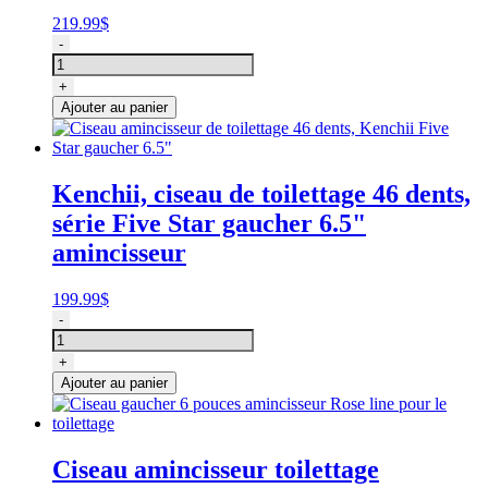
219.99
$
quantité
-
de
Ciseau
+
courbé
Ajouter au panier
pour
toilettage
d'animaux
,
Kenchii, ciseau de toilettage 46 dents,
Kenchii
série Five Star gaucher 6.5"
Five
Star
amincisseur
gaucher
9"
199.99
$
quantité
-
de
Ciseau
+
amincisseur
Ajouter au panier
de
toilettage
46
dents,
Ciseau amincisseur toilettage
Kenchii