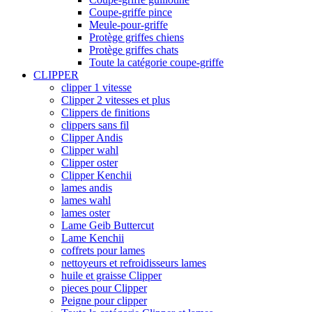
Coupe-griffe pince
Meule-pour-griffe
Protège griffes chiens
Protège griffes chats
Toute la catégorie coupe-griffe
CLIPPER
clipper 1 vitesse
Clipper 2 vitesses et plus
Clippers de finitions
clippers sans fil
Clipper Andis
Clipper wahl
Clipper oster
Clipper Kenchii
lames andis
lames wahl
lames oster
Lame Geib Buttercut
Lame Kenchii
coffrets pour lames
nettoyeurs et refroidisseurs lames
huile et graisse Clipper
pieces pour Clipper
Peigne pour clipper