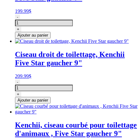
gaucher
7"
199.99
$
quantité
-
de
Ciseau
+
de
Ajouter au panier
toilettage
droit,
Kenchii
Ciseau droit de toilettage, Kenchii
Five
Five Star gaucher 9"
Star
gaucher
7"
209.99
$
quantité
-
de
Ciseau
+
droit
Ajouter au panier
de
toilettage,
Kenchii
Five
Kenchii, ciseau courbé pour toilettage
Star
d'animaux , Five Star gaucher 9"
gaucher
9"