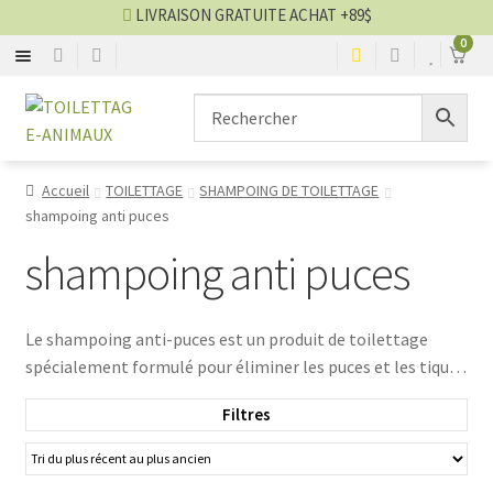
LIVRAISON GRATUITE ACHAT +89$
0
BROSSE
Aller
Aller
▼
à
au
la
contenu
CISEAU
▼
navigation
Accueil
TOILETTAGE
SHAMPOING DE TOILETTAGE
shampoing anti puces
CLIPPER
▼
shampoing anti puces
SÉCHOIR
▼
Le shampoing anti-puces est un produit de toilettage
TABLE
▼
spécialement formulé pour éliminer les puces et les tiques
présentes sur le pelage de votre animal de compagnie.
SHAMPOING
▼
Filtres
Contrairement aux shampooings traditionnels, les
shampooings anti-puces contiennent des ingrédients
TABLIER
▼
actifs qui ciblent spécifiquement les parasites externes