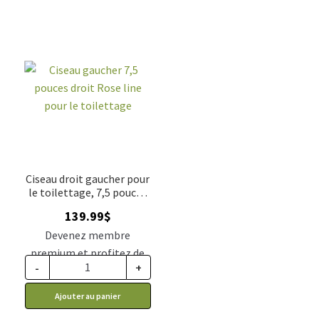
Ciseau droit gaucher pour
le toilettage, 7,5 pouces
Rose Line
139.99
$
Devenez membre
premium et profitez de
-
+
ce prix rabais : 115.49$ CA
Ajouter au panier