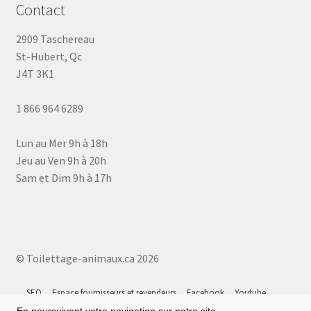
Contact
2909 Taschereau
St-Hubert, Qc
J4T 3K1
1 866 964 6289
Lun au Mer 9h à 18h
Jeu au Ven 9h à 20h
Sam et Dim 9h à 17h
© Toilettage-animaux.ca 2026
SEO
Espace fournisseurs et revendeurs
Facebook
Youtube
Instagram
Tiktok
Google 5⭐
Plan du site