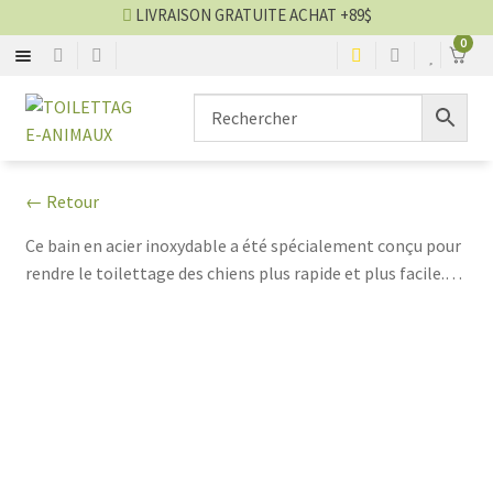
LIVRAISON GRATUITE ACHAT +89$
0
BROSSE
Aller
Aller
▼
à
au
la
contenu
CISEAU
▼
navigation
← Retour
CLIPPER
▼
Ce bain en acier inoxydable a été spécialement conçu pour
rendre le toilettage des chiens plus rapide et plus facile.
SÉCHOIR
▼
Fabriqué à partir d'acier inoxydable très résistant, il est
simple à nettoyer et à entretenir, et conservera une
TABLE
▼
apparence élégante et brillante.
SHAMPOING
▼
TABLIER
▼