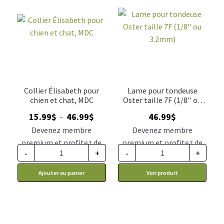
Collier Élisabeth pour
Lame pour tondeuse
chien et chat, MDC
Oster taille 7F (1/8'' ou
3.2mm)
Plage
15.99
$
46.99
$
46.99
$
–
de
Devenez membre
Devenez membre
prix :
premium et profitez de
premium et profitez de
15.99$
-
+
-
+
ce prix rabais : 13.19$ CA
ce prix rabais : 38.77$ CA
à
Ajouter au panier
Voir produit
46.99$