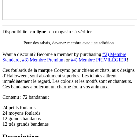
(72
unités),
Cozymo
Disponibilité
en ligne
en magasin : à vérifier
Pour des rabais, devenez membre avec
une adhésion
Want a discount? Become a member by purchasing
#2) Membre
Standard
,
#3) Membre Premium
or
#4) Membre PRIVILÉGIER
!
Ces foulards de la marque Cozymo pour chiens et chats, aux designs
d’Halloween, sont absolument superbes. Les teintes attirent
immédiatement le regard. Les coloris et les motifs sont enchanteurs.
Ces bandanas ajouteront un charme fou à vos animaux.
Contenu : 72 bandanas :
24 petits foulards
24 moyens foulards
12 grands bandanas
12 très grands bandanas
Description