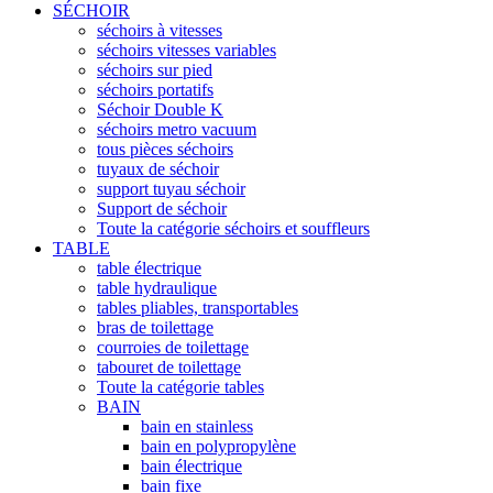
SÉCHOIR
séchoirs à vitesses
séchoirs vitesses variables
séchoirs sur pied
séchoirs portatifs
Séchoir Double K
séchoirs metro vacuum
tous pièces séchoirs
tuyaux de séchoir
support tuyau séchoir
Support de séchoir
Toute la catégorie séchoirs et souffleurs
TABLE
table électrique
table hydraulique
tables pliables, transportables
bras de toilettage
courroies de toilettage
tabouret de toilettage
Toute la catégorie tables
BAIN
bain en stainless
bain en polypropylène
bain électrique
bain fixe