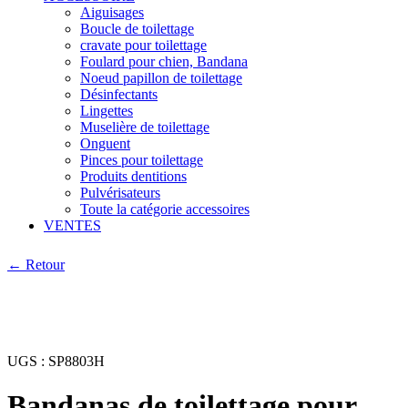
Aiguisages
Boucle de toilettage
cravate pour toilettage
Foulard pour chien, Bandana
Noeud papillon de toilettage
Désinfectants
Lingettes
Muselière de toilettage
Onguent
Pinces pour toilettage
Produits dentitions
Pulvérisateurs
Toute la catégorie accessoires
VENTES
← Retour
UGS :
SP8803H
Bandanas de toilettage pour