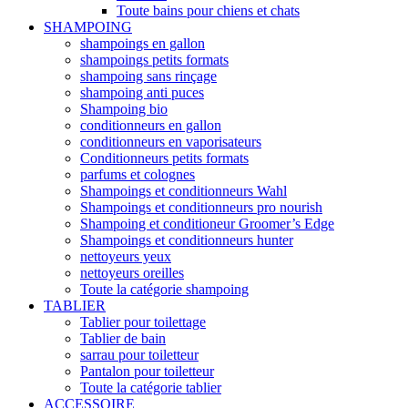
Toute bains pour chiens et chats
SHAMPOING
shampoings en gallon
shampoings petits formats
shampoing sans rinçage
shampoing anti puces
Shampoing bio
conditionneurs en gallon
conditionneurs en vaporisateurs
Conditionneurs petits formats
parfums et colognes
Shampoings et conditionneurs Wahl
Shampoings et conditionneurs pro nourish
Shampoing et conditioneur Groomer’s Edge
Shampoings et conditionneurs hunter
nettoyeurs yeux
nettoyeurs oreilles
Toute la catégorie shampoing
TABLIER
Tablier pour toilettage
Tablier de bain
sarrau pour toiletteur
Pantalon pour toiletteur
Toute la catégorie tablier
ACCESSOIRE