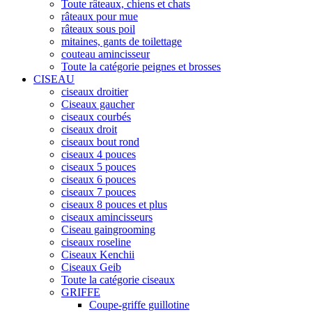
Toute râteaux, chiens et chats
râteaux pour mue
râteaux sous poil
mitaines, gants de toilettage
couteau amincisseur
Toute la catégorie peignes et brosses
CISEAU
ciseaux droitier
Ciseaux gaucher
ciseaux courbés
ciseaux droit
ciseaux bout rond
ciseaux 4 pouces
ciseaux 5 pouces
ciseaux 6 pouces
ciseaux 7 pouces
ciseaux 8 pouces et plus
ciseaux amincisseurs
Ciseau gaingrooming
ciseaux roseline
Ciseaux Kenchii
Ciseaux Geib
Toute la catégorie ciseaux
GRIFFE
Coupe-griffe guillotine