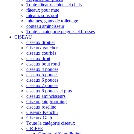
Toute râteaux, chiens et chats
râteaux pour mue
râteaux sous poil
mitaines, gants de toilettage
couteau amincisseur
Toute la catégorie peignes et brosses
CISEAU
ciseaux droitier
Ciseaux gaucher
ciseaux courbés
ciseaux droit
ciseaux bout rond
ciseaux 4 pouces
ciseaux 5 pouces
ciseaux 6 pouces
ciseaux 7 pouces
ciseaux 8 pouces et plus
ciseaux amincisseurs
Ciseau gaingrooming
ciseaux roseline
Ciseaux Kenchii
Ciseaux Geib
Toute la catégorie ciseaux
GRIFFE
Coupe-griffe guillotine