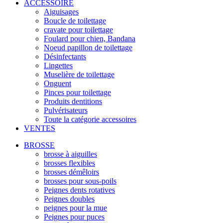
ACCESSOIRE
Aiguisages
Boucle de toilettage
cravate pour toilettage
Foulard pour chien, Bandana
Noeud papillon de toilettage
Désinfectants
Lingettes
Muselière de toilettage
Onguent
Pinces pour toilettage
Produits dentitions
Pulvérisateurs
Toute la catégorie accessoires
VENTES
BROSSE
brosse à aiguilles
brosses flexibles
brosses démêloirs
brosses pour sous-poils
Peignes dents rotatives
Peignes doubles
peignes pour la mue
Peignes pour puces