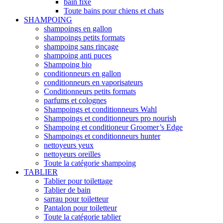
bain fixe
Toute bains pour chiens et chats
SHAMPOING
shampoings en gallon
shampoings petits formats
shampoing sans rinçage
shampoing anti puces
Shampoing bio
conditionneurs en gallon
conditionneurs en vaporisateurs
Conditionneurs petits formats
parfums et colognes
Shampoings et conditionneurs Wahl
Shampoings et conditionneurs pro nourish
Shampoing et conditioneur Groomer’s Edge
Shampoings et conditionneurs hunter
nettoyeurs yeux
nettoyeurs oreilles
Toute la catégorie shampoing
TABLIER
Tablier pour toilettage
Tablier de bain
sarrau pour toiletteur
Pantalon pour toiletteur
Toute la catégorie tablier