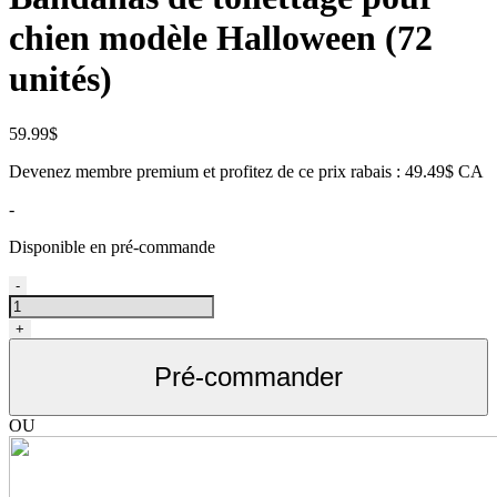
chien modèle Halloween (72
unités)
59.99
$
Devenez membre premium et profitez de ce prix rabais : 49.49$ CA
-
Disponible en pré-commande
quantité
-
de
Bandanas
+
ou
foulards
Pré-commander
de
toilettage
pour
OU
animaux
modèle
Halloween