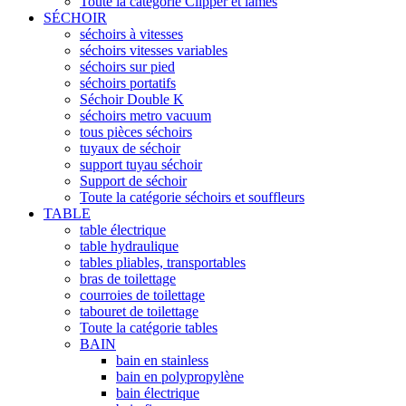
Toute la catégorie Clipper et lames
SÉCHOIR
séchoirs à vitesses
séchoirs vitesses variables
séchoirs sur pied
séchoirs portatifs
Séchoir Double K
séchoirs metro vacuum
tous pièces séchoirs
tuyaux de séchoir
support tuyau séchoir
Support de séchoir
Toute la catégorie séchoirs et souffleurs
TABLE
table électrique
table hydraulique
tables pliables, transportables
bras de toilettage
courroies de toilettage
tabouret de toilettage
Toute la catégorie tables
BAIN
bain en stainless
bain en polypropylène
bain électrique