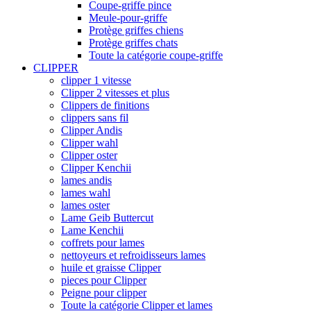
Coupe-griffe pince
Meule-pour-griffe
Protège griffes chiens
Protège griffes chats
Toute la catégorie coupe-griffe
CLIPPER
clipper 1 vitesse
Clipper 2 vitesses et plus
Clippers de finitions
clippers sans fil
Clipper Andis
Clipper wahl
Clipper oster
Clipper Kenchii
lames andis
lames wahl
lames oster
Lame Geib Buttercut
Lame Kenchii
coffrets pour lames
nettoyeurs et refroidisseurs lames
huile et graisse Clipper
pieces pour Clipper
Peigne pour clipper
Toute la catégorie Clipper et lames