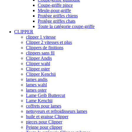
Coupe-griffe pince
Meule-pour-griffe
Protège griffes chiens
Protège griffes chats
Toute la catégorie coupe-griffe
CLIPPER
clipper 1 vitesse
Clipper 2 vitesses et plus
Clippers de finitions
clippers sans fil
Clipper Andis
Clipper wahl
Clipper oster
Clipper Kenchii
lames andis
lames wahl
lames oster
Lame Geib Buttercut
Lame Kenchii
coffrets pour lames
nettoyeurs et refroidisseurs lames
huile et graisse Clipper
pieces pour Clipper
Peigne pour clipper