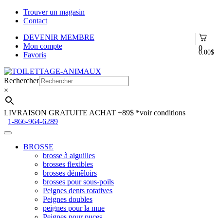
Trouver un magasin
Contact
DEVENIR MEMBRE
Mon compte
0
0.00
$
Favoris
Aller
Aller
à
au
Rechercher
la
contenu
×
navigation
LIVRAISON GRATUITE ACHAT +89$
*voir conditions
1-866-964-6289
BROSSE
brosse à aiguilles
brosses flexibles
brosses démêloirs
brosses pour sous-poils
Peignes dents rotatives
Peignes doubles
peignes pour la mue
Peignes pour puces