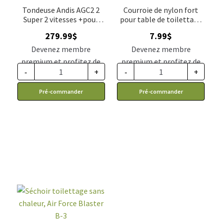
Tondeuse Andis AGC2 2
Courroie de nylon fort
Super 2 vitesses +pour
pour table de toilettage
toilettage professionnel
18 pouces
279.99
$
7.99
$
Devenez membre
Devenez membre
premium et profitez de
premium et profitez de
-
+
-
+
ce prix rabais : 230.99$ CA
ce prix rabais : 7.35$ CA
Pré-commander
Pré-commander