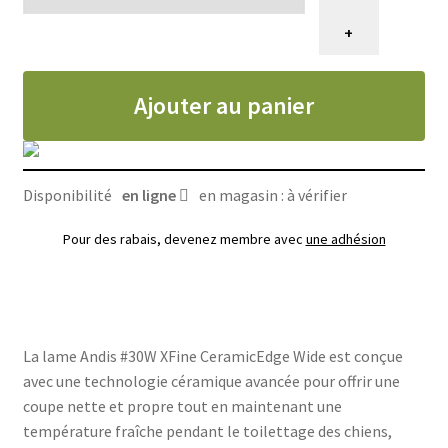
de
Lame
+
30W
XFINE
Ajouter au panier
ceramicEdge
Andis
(
1/50''
Disponibilité
en ligne
en magasin : à vérifier
ou
0.5mm)
Pour des rabais, devenez membre avec
une adhésion
La lame Andis #30W XFine CeramicEdge Wide est conçue
avec une technologie céramique avancée pour offrir une
coupe nette et propre tout en maintenant une
température fraîche pendant le toilettage des chiens,