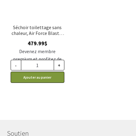
Séchoir toilettage sans
chaleur, Air Force Blaster
B-3
479.99
$
Devenez membre
premium et profitez de
-
+
ce prix rabais : 395.99$ CA
Ajouter au panier
Soutien