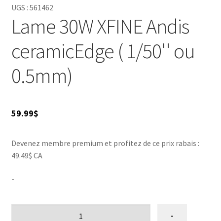
UGS :
561462
ACCESSOIRE
▼
Lame 30W XFINE Andis
VENTES
ceramicEdge ( 1/50'' ou
0.5mm)
59.99
$
Devenez membre premium et profitez de ce prix rabais :
49.49$ CA
-
quantité
-