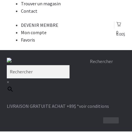
Trouver un magasin
Contact
DEVENIR MEMBRE
Mon compte
0
0.00
$
Favoris
Aller
Aller
Rechercher
à
au
la
contenu
×
navigation
LIVRAISON GRATUITE ACHAT +89$
*voir conditions
1-866-964-6289
BROSSE