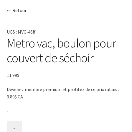
← Retour
CISEAU
CLIPPER
UGS :
MVC-46ff
Metro vac, boulon pour
SÉCHOIR
couvert de séchoir
TABLE
11.99
$
SHAMPOING
Devenez membre premium et profitez de ce prix rabais :
TABLIER
9.89$ CA
ACCESSOIRE
-
VENTES
quantité
-
de