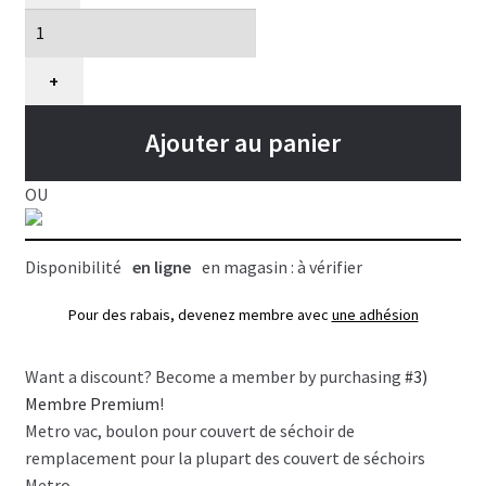
Boulon
pour
couvert
+
de
sechoir
Ajouter au panier
Metro
vac
OU
Disponibilité
en ligne
en magasin : à vérifier
Pour des rabais, devenez membre avec
une adhésion
Want a discount? Become a member by purchasing
#3)
Membre Premium
!
Metro vac, boulon pour couvert de séchoir de
remplacement pour la plupart des couvert de séchoirs
Metro