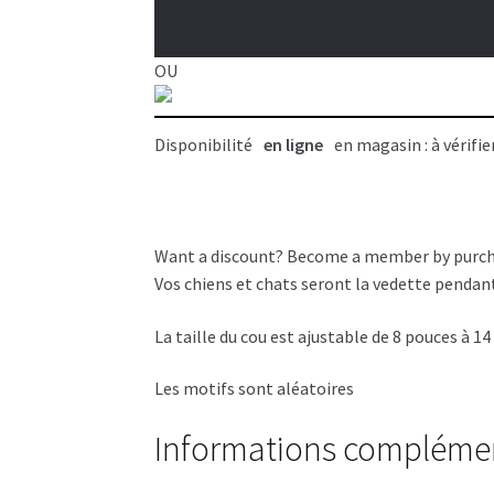
pour
animaux
OU
Disponibilité
en ligne
en magasin : à vérifie
Want a discount? Become a member by purc
Vos chiens et chats seront la vedette pendant
La taille du cou est ajustable de 8 pouces à 1
Les motifs sont aléatoires
Informations compléme