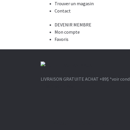
Trouver un magasin
Contact
DEVENIR MEMBRE
Mon compte
Favoris
Aller
Aller
à
au
LIVRAISON GRATUITE ACHAT +89$
*voir cond
la
contenu
1-866-964-6289
navigation
BROSSE
CISEAU
CLIPPER