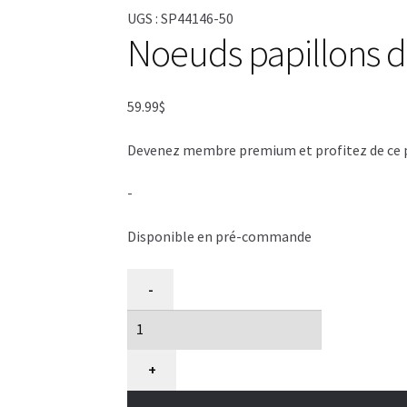
UGS :
SP44146-50
Noeuds papillons d
59.99
$
Devenez membre premium et profitez de ce pri
-
Disponible en pré-commande
quantité
-
de
50
Noeuds
papillons
+
Noël