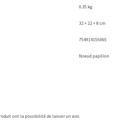
0.35 kg
32 × 22 × 8 cm
754914155065
Noeud papillon
duit ont la possibilité de laisser un avis.