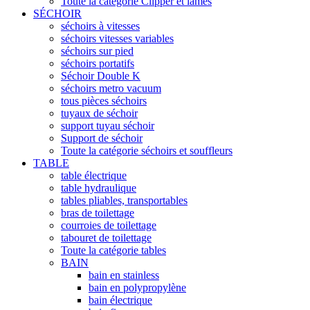
Toute la catégorie Clipper et lames
SÉCHOIR
séchoirs à vitesses
séchoirs vitesses variables
séchoirs sur pied
séchoirs portatifs
Séchoir Double K
séchoirs metro vacuum
tous pièces séchoirs
tuyaux de séchoir
support tuyau séchoir
Support de séchoir
Toute la catégorie séchoirs et souffleurs
TABLE
table électrique
table hydraulique
tables pliables, transportables
bras de toilettage
courroies de toilettage
tabouret de toilettage
Toute la catégorie tables
BAIN
bain en stainless
bain en polypropylène
bain électrique