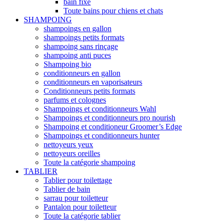
bain fixe
Toute bains pour chiens et chats
SHAMPOING
shampoings en gallon
shampoings petits formats
shampoing sans rinçage
shampoing anti puces
Shampoing bio
conditionneurs en gallon
conditionneurs en vaporisateurs
Conditionneurs petits formats
parfums et colognes
Shampoings et conditionneurs Wahl
Shampoings et conditionneurs pro nourish
Shampoing et conditioneur Groomer’s Edge
Shampoings et conditionneurs hunter
nettoyeurs yeux
nettoyeurs oreilles
Toute la catégorie shampoing
TABLIER
Tablier pour toilettage
Tablier de bain
sarrau pour toiletteur
Pantalon pour toiletteur
Toute la catégorie tablier