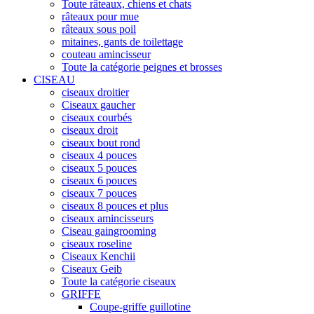
Toute râteaux, chiens et chats
râteaux pour mue
râteaux sous poil
mitaines, gants de toilettage
couteau amincisseur
Toute la catégorie peignes et brosses
CISEAU
ciseaux droitier
Ciseaux gaucher
ciseaux courbés
ciseaux droit
ciseaux bout rond
ciseaux 4 pouces
ciseaux 5 pouces
ciseaux 6 pouces
ciseaux 7 pouces
ciseaux 8 pouces et plus
ciseaux amincisseurs
Ciseau gaingrooming
ciseaux roseline
Ciseaux Kenchii
Ciseaux Geib
Toute la catégorie ciseaux
GRIFFE
Coupe-griffe guillotine