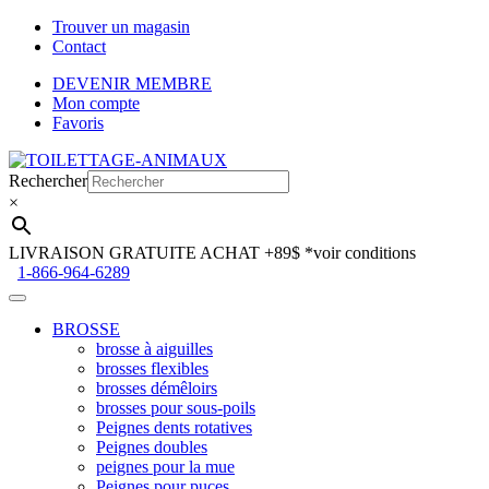
Trouver un magasin
Contact
DEVENIR MEMBRE
Mon compte
Favoris
Aller
Aller
à
au
Rechercher
la
contenu
×
navigation
LIVRAISON GRATUITE ACHAT +89$
*voir conditions
1-866-964-6289
BROSSE
brosse à aiguilles
brosses flexibles
brosses démêloirs
brosses pour sous-poils
Peignes dents rotatives
Peignes doubles
peignes pour la mue
Peignes pour puces