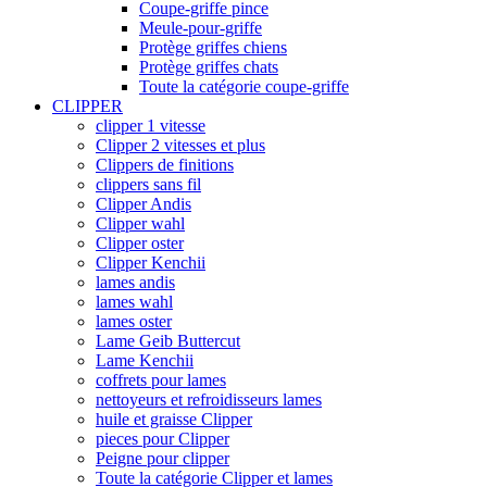
Coupe-griffe pince
Meule-pour-griffe
Protège griffes chiens
Protège griffes chats
Toute la catégorie coupe-griffe
CLIPPER
clipper 1 vitesse
Clipper 2 vitesses et plus
Clippers de finitions
clippers sans fil
Clipper Andis
Clipper wahl
Clipper oster
Clipper Kenchii
lames andis
lames wahl
lames oster
Lame Geib Buttercut
Lame Kenchii
coffrets pour lames
nettoyeurs et refroidisseurs lames
huile et graisse Clipper
pieces pour Clipper
Peigne pour clipper
Toute la catégorie Clipper et lames