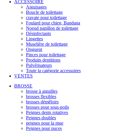
ACCESSOIRE
Aiguisages
Boucle de toilettage
cravate pour toilettage
Foulard pour chien, Bandana
Noeud papillon de toilettage
Désinfectants
Lingettes
Muselière de toilettage
Onguent
Pinces pour toilettage
Produits dentitions
Pulvérisateurs
Toute la catégorie accessoires
VENTES
BROSSE
brosse à aiguilles
brosses flexibles
brosses démêloirs
brosses pour sous-poils
Peignes dents rotatives
Peignes doubles
peignes pour la mue
Peignes pour puces