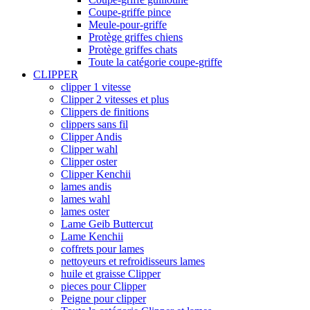
Coupe-griffe pince
Meule-pour-griffe
Protège griffes chiens
Protège griffes chats
Toute la catégorie coupe-griffe
CLIPPER
clipper 1 vitesse
Clipper 2 vitesses et plus
Clippers de finitions
clippers sans fil
Clipper Andis
Clipper wahl
Clipper oster
Clipper Kenchii
lames andis
lames wahl
lames oster
Lame Geib Buttercut
Lame Kenchii
coffrets pour lames
nettoyeurs et refroidisseurs lames
huile et graisse Clipper
pieces pour Clipper
Peigne pour clipper