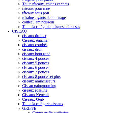
Toute râteaux, chiens et chats
râteaux pour mue
râteaux sous poil
mitaines, gants de toilettage
couteau amincisseur
Toute la catégorie peignes et brosses
CISEAU
ciseaux droitier
Ciseaux gaucher
ciseaux courbés
ciseaux droit
ciseaux bout rond
ciseaux 4 pouces
ciseaux 5 pouces
ciseaux 6 pouces
ciseaux 7 pouces
ciseaux 8 pouces et plus
ciseaux amincisseurs
Ciseau gaingrooming
ciseaux roseline
Ciseaux Kenchii
Ciseaux Geib
Toute la catégorie ciseaux
GRIFFE
Coupe-griffe guillotine