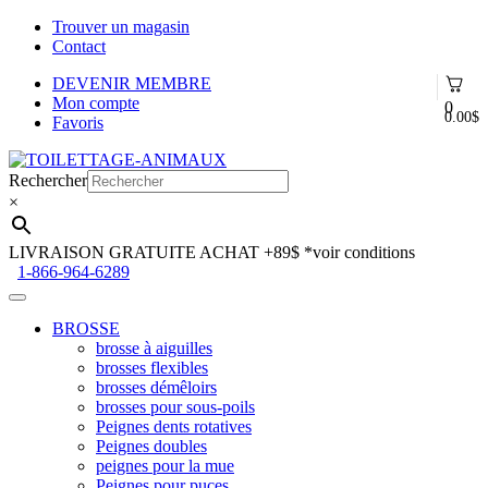
Trouver un magasin
Contact
DEVENIR MEMBRE
Mon compte
0
0.00
$
Favoris
Aller
Aller
à
au
Rechercher
la
contenu
×
navigation
LIVRAISON GRATUITE ACHAT +89$
*voir conditions
1-866-964-6289
BROSSE
brosse à aiguilles
brosses flexibles
brosses démêloirs
brosses pour sous-poils
Peignes dents rotatives
Peignes doubles
peignes pour la mue
Peignes pour puces