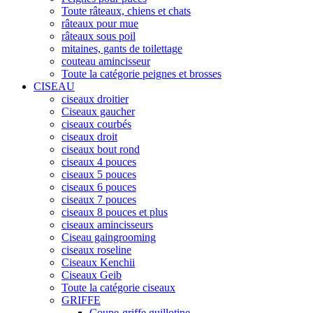
Toute râteaux, chiens et chats
râteaux pour mue
râteaux sous poil
mitaines, gants de toilettage
couteau amincisseur
Toute la catégorie peignes et brosses
CISEAU
ciseaux droitier
Ciseaux gaucher
ciseaux courbés
ciseaux droit
ciseaux bout rond
ciseaux 4 pouces
ciseaux 5 pouces
ciseaux 6 pouces
ciseaux 7 pouces
ciseaux 8 pouces et plus
ciseaux amincisseurs
Ciseau gaingrooming
ciseaux roseline
Ciseaux Kenchii
Ciseaux Geib
Toute la catégorie ciseaux
GRIFFE
Coupe-griffe guillotine