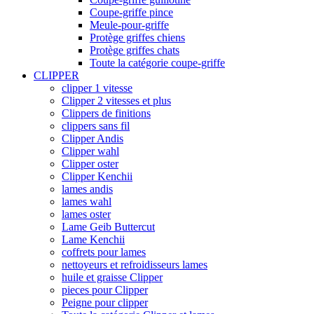
Coupe-griffe pince
Meule-pour-griffe
Protège griffes chiens
Protège griffes chats
Toute la catégorie coupe-griffe
CLIPPER
clipper 1 vitesse
Clipper 2 vitesses et plus
Clippers de finitions
clippers sans fil
Clipper Andis
Clipper wahl
Clipper oster
Clipper Kenchii
lames andis
lames wahl
lames oster
Lame Geib Buttercut
Lame Kenchii
coffrets pour lames
nettoyeurs et refroidisseurs lames
huile et graisse Clipper
pieces pour Clipper
Peigne pour clipper