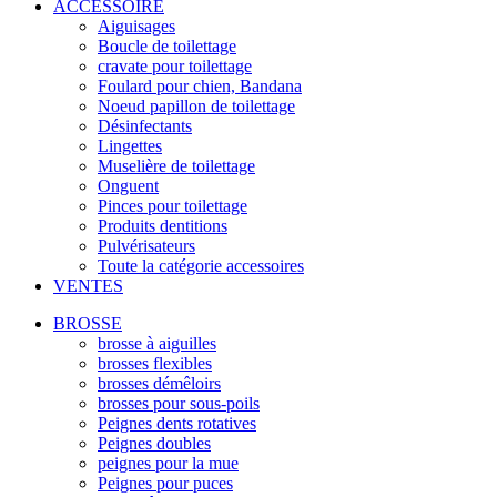
ACCESSOIRE
Aiguisages
Boucle de toilettage
cravate pour toilettage
Foulard pour chien, Bandana
Noeud papillon de toilettage
Désinfectants
Lingettes
Muselière de toilettage
Onguent
Pinces pour toilettage
Produits dentitions
Pulvérisateurs
Toute la catégorie accessoires
VENTES
BROSSE
brosse à aiguilles
brosses flexibles
brosses démêloirs
brosses pour sous-poils
Peignes dents rotatives
Peignes doubles
peignes pour la mue
Peignes pour puces