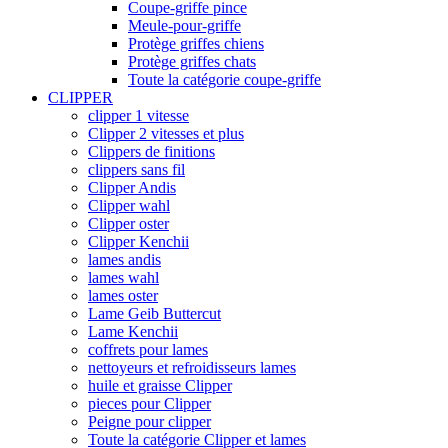
Coupe-griffe pince
Meule-pour-griffe
Protège griffes chiens
Protège griffes chats
Toute la catégorie coupe-griffe
CLIPPER
clipper 1 vitesse
Clipper 2 vitesses et plus
Clippers de finitions
clippers sans fil
Clipper Andis
Clipper wahl
Clipper oster
Clipper Kenchii
lames andis
lames wahl
lames oster
Lame Geib Buttercut
Lame Kenchii
coffrets pour lames
nettoyeurs et refroidisseurs lames
huile et graisse Clipper
pieces pour Clipper
Peigne pour clipper
Toute la catégorie Clipper et lames