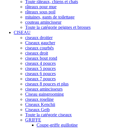
Toute râteaux, chiens et chats
râteaux pour mue
râteaux sous poil
mitaines, gants de toilettage
couteau amincisseur
Toute la catégorie peignes et brosses
CISEAU
ciseaux droitier
Ciseaux gaucher
ciseaux courbés
ciseaux droit
ciseaux bout rond
ciseaux 4 pouces
ciseaux 5 pouces
ciseaux 6 pouces
ciseaux 7 pouces
ciseaux 8 pouces et plus
ciseaux amincisseurs
Ciseau gaingrooming
ciseaux roseline
Ciseaux Kenchii
Ciseaux Geib
Toute la catégorie ciseaux
GRIFFE
Coupe-griffe guillotine