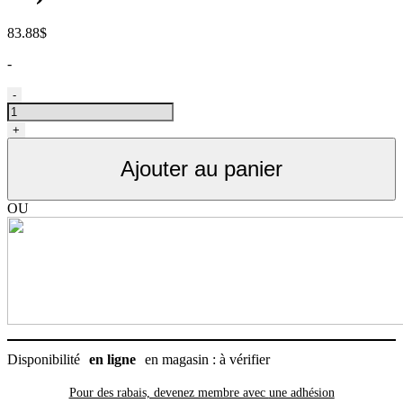
83.88
$
-
quantité
-
de
#2)
+
Membre
Standard
Ajouter au panier
OU
Disponibilité
en ligne
en magasin : à vérifier
Pour des rabais, devenez membre avec
une adhésion