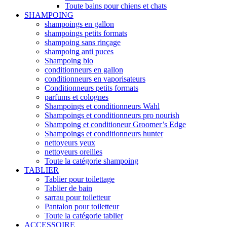
Toute bains pour chiens et chats
SHAMPOING
shampoings en gallon
shampoings petits formats
shampoing sans rinçage
shampoing anti puces
Shampoing bio
conditionneurs en gallon
conditionneurs en vaporisateurs
Conditionneurs petits formats
parfums et colognes
Shampoings et conditionneurs Wahl
Shampoings et conditionneurs pro nourish
Shampoing et conditioneur Groomer’s Edge
Shampoings et conditionneurs hunter
nettoyeurs yeux
nettoyeurs oreilles
Toute la catégorie shampoing
TABLIER
Tablier pour toilettage
Tablier de bain
sarrau pour toiletteur
Pantalon pour toiletteur
Toute la catégorie tablier
ACCESSOIRE