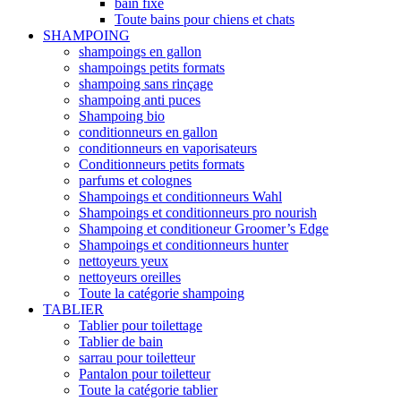
bain fixe
Toute bains pour chiens et chats
SHAMPOING
shampoings en gallon
shampoings petits formats
shampoing sans rinçage
shampoing anti puces
Shampoing bio
conditionneurs en gallon
conditionneurs en vaporisateurs
Conditionneurs petits formats
parfums et colognes
Shampoings et conditionneurs Wahl
Shampoings et conditionneurs pro nourish
Shampoing et conditioneur Groomer’s Edge
Shampoings et conditionneurs hunter
nettoyeurs yeux
nettoyeurs oreilles
Toute la catégorie shampoing
TABLIER
Tablier pour toilettage
Tablier de bain
sarrau pour toiletteur
Pantalon pour toiletteur
Toute la catégorie tablier