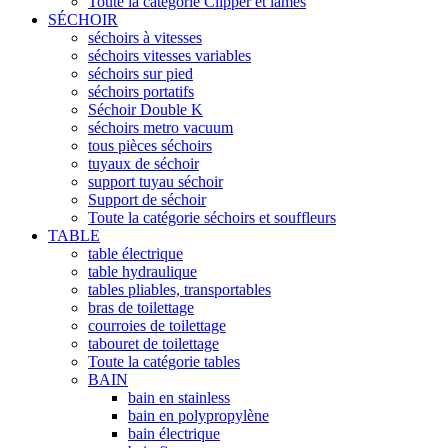
Toute la catégorie Clipper et lames
SÉCHOIR
séchoirs à vitesses
séchoirs vitesses variables
séchoirs sur pied
séchoirs portatifs
Séchoir Double K
séchoirs metro vacuum
tous pièces séchoirs
tuyaux de séchoir
support tuyau séchoir
Support de séchoir
Toute la catégorie séchoirs et souffleurs
TABLE
table électrique
table hydraulique
tables pliables, transportables
bras de toilettage
courroies de toilettage
tabouret de toilettage
Toute la catégorie tables
BAIN
bain en stainless
bain en polypropylène
bain électrique