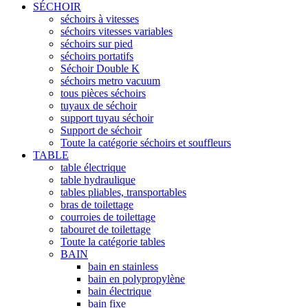
SÉCHOIR
séchoirs à vitesses
séchoirs vitesses variables
séchoirs sur pied
séchoirs portatifs
Séchoir Double K
séchoirs metro vacuum
tous pièces séchoirs
tuyaux de séchoir
support tuyau séchoir
Support de séchoir
Toute la catégorie séchoirs et souffleurs
TABLE
table électrique
table hydraulique
tables pliables, transportables
bras de toilettage
courroies de toilettage
tabouret de toilettage
Toute la catégorie tables
BAIN
bain en stainless
bain en polypropylène
bain électrique
bain fixe