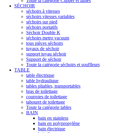
Toute la catégorie Clipper et lames
SÉCHOIR
séchoirs à vitesses
séchoirs vitesses variables
séchoirs sur pied
séchoirs portatifs
Séchoir Double K
séchoirs metro vacuum
tous pièces séchoirs
tuyaux de séchoir
support tuyau séchoir
Support de séchoir
Toute la catégorie séchoirs et souffleurs
TABLE
table électrique
table hydraulique
tables pliables, transportables
bras de toilettage
courroies de toilettage
tabouret de toilettage
Toute la catégorie tables
BAIN
bain en stainless
bain en polypropylène
bain électrique