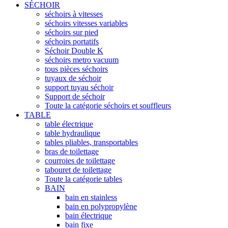
SÉCHOIR
séchoirs à vitesses
séchoirs vitesses variables
séchoirs sur pied
séchoirs portatifs
Séchoir Double K
séchoirs metro vacuum
tous pièces séchoirs
tuyaux de séchoir
support tuyau séchoir
Support de séchoir
Toute la catégorie séchoirs et souffleurs
TABLE
table électrique
table hydraulique
tables pliables, transportables
bras de toilettage
courroies de toilettage
tabouret de toilettage
Toute la catégorie tables
BAIN
bain en stainless
bain en polypropylène
bain électrique
bain fixe