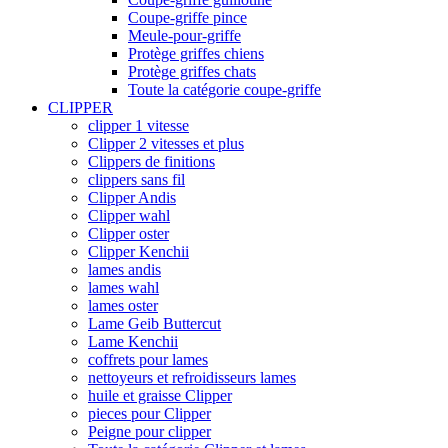
Coupe-griffe pince
Meule-pour-griffe
Protège griffes chiens
Protège griffes chats
Toute la catégorie coupe-griffe
CLIPPER
clipper 1 vitesse
Clipper 2 vitesses et plus
Clippers de finitions
clippers sans fil
Clipper Andis
Clipper wahl
Clipper oster
Clipper Kenchii
lames andis
lames wahl
lames oster
Lame Geib Buttercut
Lame Kenchii
coffrets pour lames
nettoyeurs et refroidisseurs lames
huile et graisse Clipper
pieces pour Clipper
Peigne pour clipper