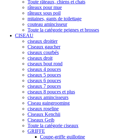
Toute râteaux, chiens et chats
râteaux pour mue
râteaux sous poil
mitaines, gants de toilettage
couteau amincisseur
Toute la catégorie peignes et brosses
CISEAU
ciseaux droitier
Ciseaux gaucher
ciseaux courbés
ciseaux droit
ciseaux bout rond
ciseaux 4 pouces
ciseaux 5 pouces
ciseaux 6 pouces
ciseaux 7 pouces
ciseaux 8 pouces et plus
ciseaux amincisseurs
Ciseau gaingrooming
ciseaux roseline
Ciseaux Kenchii
Ciseaux Geib
Toute la catégorie ciseaux
GRIFFE
Coupe-griffe guillotine