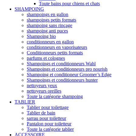
Toute bains pour chiens et chats
SHAMPOING
shampoings en gallon
shampoings petits formats
shampoing sans rinçage
shampoing anti puces
Shampoing bio
conditionneurs en gallon
conditionneurs en vaporisateurs
Conditionneurs petits formats
parfums et colognes
Shampoings et conditionneurs Wahl
Shampoings et conditionneurs pro nourish
Shampoing et conditioneur Groomer’s Edge
Shampoings et conditionneurs hunter
nettoyeurs yeux
nettoyeurs oreilles
Toute la catégorie shampoing
TABLIER
Tablier pour toilettage
Tablier de bain
sarrau pour toiletteur
Pantalon pour toiletteur
Toute la catégorie tablier
ACCESSOIRE