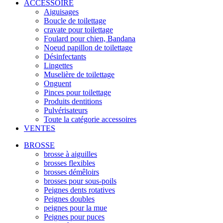
ACCESSOIRE
Aiguisages
Boucle de toilettage
cravate pour toilettage
Foulard pour chien, Bandana
Noeud papillon de toilettage
Désinfectants
Lingettes
Muselière de toilettage
Onguent
Pinces pour toilettage
Produits dentitions
Pulvérisateurs
Toute la catégorie accessoires
VENTES
BROSSE
brosse à aiguilles
brosses flexibles
brosses démêloirs
brosses pour sous-poils
Peignes dents rotatives
Peignes doubles
peignes pour la mue
Peignes pour puces