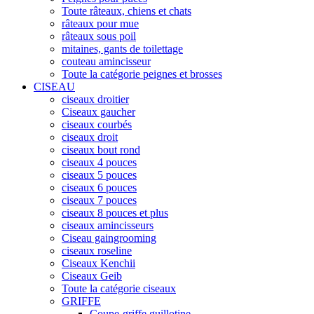
Toute râteaux, chiens et chats
râteaux pour mue
râteaux sous poil
mitaines, gants de toilettage
couteau amincisseur
Toute la catégorie peignes et brosses
CISEAU
ciseaux droitier
Ciseaux gaucher
ciseaux courbés
ciseaux droit
ciseaux bout rond
ciseaux 4 pouces
ciseaux 5 pouces
ciseaux 6 pouces
ciseaux 7 pouces
ciseaux 8 pouces et plus
ciseaux amincisseurs
Ciseau gaingrooming
ciseaux roseline
Ciseaux Kenchii
Ciseaux Geib
Toute la catégorie ciseaux
GRIFFE
Coupe-griffe guillotine