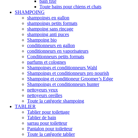
bain fixe
Toute bains pour chiens et chats
SHAMPOING
shampoings en gallon
shampoings petits formats
shampoing sans rinçage
shampoing anti puces
Shampoing bio
conditionneurs en gallon
conditionneurs en vaporisateurs
Conditionneurs petits formats
parfums et colognes
Shampoings et conditionneurs Wahl
Shampoings et conditionneurs pro nourish
Shampoing et conditioneur Groomer’s Edge
Shampoings et conditionneurs hunter
nettoyeurs yeux
nettoyeurs oreilles
Toute la catégorie shampoing
TABLIER
Tablier pour toilettage
Tablier de bain
sarrau pour toiletteur
Pantalon pour toiletteur
Toute la catégorie tablier