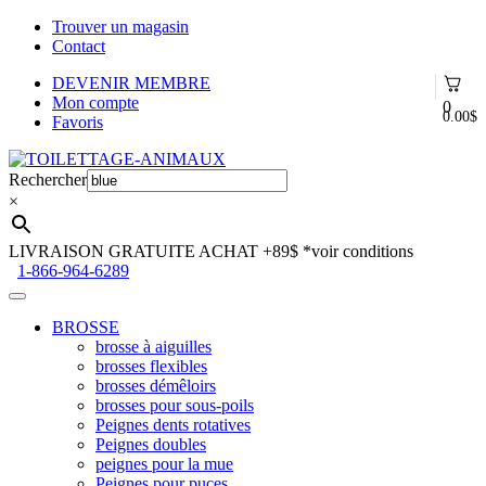
Trouver un magasin
Contact
DEVENIR MEMBRE
Mon compte
0
0.00
$
Favoris
Aller
Aller
à
au
Rechercher
la
contenu
×
navigation
LIVRAISON GRATUITE ACHAT +89$
*voir conditions
1-866-964-6289
BROSSE
brosse à aiguilles
brosses flexibles
brosses démêloirs
brosses pour sous-poils
Peignes dents rotatives
Peignes doubles
peignes pour la mue
Peignes pour puces