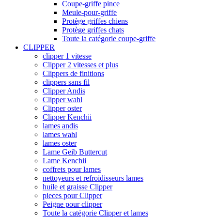
Coupe-griffe pince
Meule-pour-griffe
Protège griffes chiens
Protège griffes chats
Toute la catégorie coupe-griffe
CLIPPER
clipper 1 vitesse
Clipper 2 vitesses et plus
Clippers de finitions
clippers sans fil
Clipper Andis
Clipper wahl
Clipper oster
Clipper Kenchii
lames andis
lames wahl
lames oster
Lame Geib Buttercut
Lame Kenchii
coffrets pour lames
nettoyeurs et refroidisseurs lames
huile et graisse Clipper
pieces pour Clipper
Peigne pour clipper
Toute la catégorie Clipper et lames