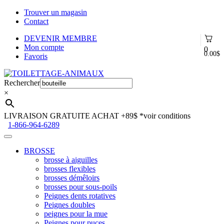
Trouver un magasin
Contact
DEVENIR MEMBRE
Mon compte
0
0.00
$
Favoris
Aller
Aller
à
au
Rechercher
la
contenu
×
navigation
LIVRAISON GRATUITE ACHAT +89$
*voir conditions
1-866-964-6289
BROSSE
brosse à aiguilles
brosses flexibles
brosses démêloirs
brosses pour sous-poils
Peignes dents rotatives
Peignes doubles
peignes pour la mue
Peignes pour puces