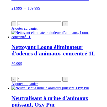
Plage
21.99
$
–
159.99
$
de
prix :
21.99$
-
+
à
Ajouter au panier
159.99$
Nettoyant Loona éliminateur
d'odeurs d'animaux, concentré 1L
39.99
$
-
+
Ajouter au panier
Neutralisant à urine d'animaux
puissant, Oxy Pur