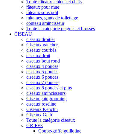
Toute râteaux, chiens et chats
râteaux pour mue
râteaux sous poil
mitaines, gants de toilettage
couteau amincisseur
Toute la catégorie peignes et brosses
CISEAU
ciseaux droitier
Ciseaux gaucher
ciseaux courbés
ciseaux droit
ciseaux bout rond
ciseaux 4 pouces
ciseaux 5 pouces
ciseaux 6 pouces
ciseaux 7 pouces
ciseaux 8 pouces et plus
ciseaux amincisseurs
Ciseau gaingrooming
ciseaux roseline
Ciseaux Kenchii
Ciseaux Geib
Toute la catégorie ciseaux
GRIFFE
Coupe-griffe guillotine