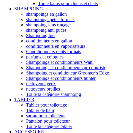
Toute bains pour chiens et chats
SHAMPOING
shampoings en gallon
shampoings petits formats
shampoing sans rinçage
shampoing anti puces
Shampoing bio
conditionneurs en gallon
conditionneurs en vaporisateurs
Conditionneurs petits formats
parfums et colognes
Shampoings et conditionneurs Wahl
Shampoings et conditionneurs pro nourish
Shampoing et conditioneur Groomer’s Edge
Shampoings et conditionneurs hunter
nettoyeurs yeux
nettoyeurs oreilles
Toute la catégorie shampoing
TABLIER
Tablier pour toilettage
Tablier de bain
sarrau pour toiletteur
Pantalon pour toiletteur
Toute la catégorie tablier
ACCESSOIRE