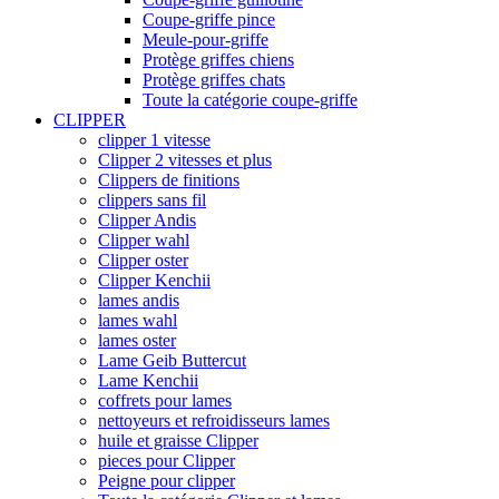
Coupe-griffe pince
Meule-pour-griffe
Protège griffes chiens
Protège griffes chats
Toute la catégorie coupe-griffe
CLIPPER
clipper 1 vitesse
Clipper 2 vitesses et plus
Clippers de finitions
clippers sans fil
Clipper Andis
Clipper wahl
Clipper oster
Clipper Kenchii
lames andis
lames wahl
lames oster
Lame Geib Buttercut
Lame Kenchii
coffrets pour lames
nettoyeurs et refroidisseurs lames
huile et graisse Clipper
pieces pour Clipper
Peigne pour clipper