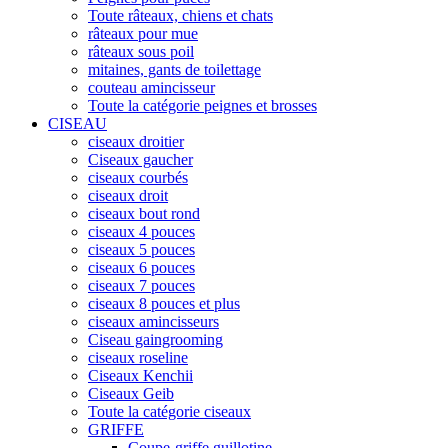
Toute râteaux, chiens et chats
râteaux pour mue
râteaux sous poil
mitaines, gants de toilettage
couteau amincisseur
Toute la catégorie peignes et brosses
CISEAU
ciseaux droitier
Ciseaux gaucher
ciseaux courbés
ciseaux droit
ciseaux bout rond
ciseaux 4 pouces
ciseaux 5 pouces
ciseaux 6 pouces
ciseaux 7 pouces
ciseaux 8 pouces et plus
ciseaux amincisseurs
Ciseau gaingrooming
ciseaux roseline
Ciseaux Kenchii
Ciseaux Geib
Toute la catégorie ciseaux
GRIFFE
Coupe-griffe guillotine