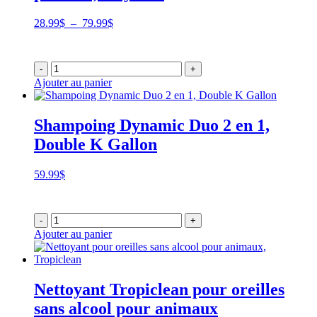
Plage
28.99
$
–
79.99
$
de
prix :
28.99$
-
+
à
Ajouter au panier
79.99$
Shampoing Dynamic Duo 2 en 1,
Double K Gallon
59.99
$
-
+
Ajouter au panier
Nettoyant Tropiclean pour oreilles
sans alcool pour animaux