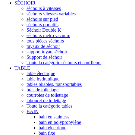
SÉCHOIR
séchoirs à vitesses
séchoirs vitesses variables
séchoirs sur pied
séchoirs portatifs
Séchoir Double K
séchoirs metro vacuum
tous pièces séchoirs
tuyaux de séchoir
support tuyau séchoir
Support de séchoir
Toute la catégorie séchoirs et souffleurs
TABLE
table électrique
table hydraulique
tables pliables, transportables
bras de toilettage
courroies de toilettage
tabouret de toilettage
Toute la catégorie tables
BAIN
bain en stainless
bain en polypropylène
bain électrique
bain fixe