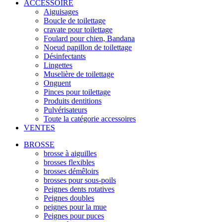
ACCESSOIRE
Aiguisages
Boucle de toilettage
cravate pour toilettage
Foulard pour chien, Bandana
Noeud papillon de toilettage
Désinfectants
Lingettes
Muselière de toilettage
Onguent
Pinces pour toilettage
Produits dentitions
Pulvérisateurs
Toute la catégorie accessoires
VENTES
BROSSE
brosse à aiguilles
brosses flexibles
brosses démêloirs
brosses pour sous-poils
Peignes dents rotatives
Peignes doubles
peignes pour la mue
Peignes pour puces