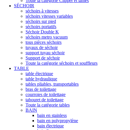
Toute la catégorie Clipper et lames
SÉCHOIR
séchoirs à vitesses
séchoirs vitesses variables
séchoirs sur pied
séchoirs portatifs
Séchoir Double K
séchoirs metro vacuum
tous pièces séchoirs
tuyaux de séchoir
support tuyau séchoir
Support de séchoir
Toute la catégorie séchoirs et souffleurs
TABLE
table électrique
table hydraulique
tables pliables, transportables
bras de toilettage
courroies de toilettage
tabouret de toilettage
Toute la catégorie tables
BAIN
bain en stainless
bain en polypropylène
bain électrique