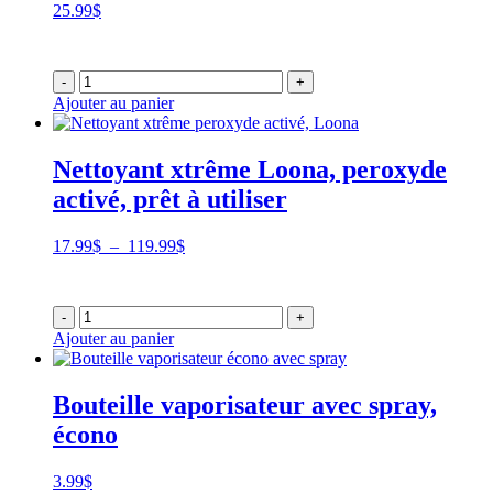
25.99
$
-
+
Ajouter au panier
Nettoyant xtrême Loona, peroxyde
activé, prêt à utiliser
Plage
17.99
$
–
119.99
$
de
prix :
17.99$
-
+
à
Ajouter au panier
119.99$
Bouteille vaporisateur avec spray,
écono
3.99
$