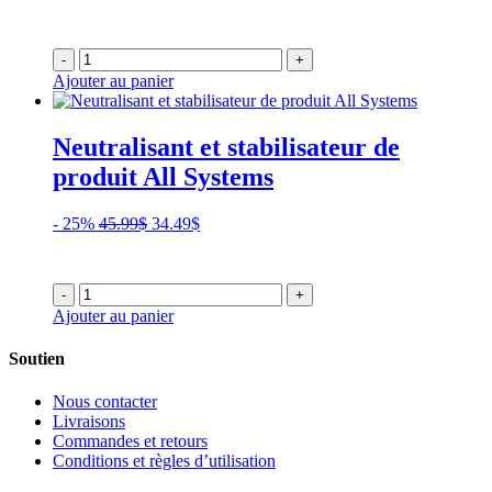
-
+
Ajouter au panier
Neutralisant et stabilisateur de
produit All Systems
Le
Le
- 25%
45.99
$
34.49
$
prix
prix
initial
actuel
était :
est :
-
+
45.99$.
34.49$.
Ajouter au panier
Soutien
Nous contacter
Livraisons
Commandes et retours
Conditions et règles d’utilisation