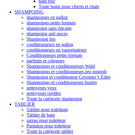
bain fixe
Toute bains pour chiens et chats
SHAMPOING
shampoings en gallon
shampoings petits formats
shampoing sans rinçage
shampoing anti puces
Shampoing bio
conditionneurs en gallon
conditionneurs en vaporisateurs
Conditionneurs petits formats
parfums et colognes
Shampoings et conditionneurs Wahl
Shampoings et conditionneurs pro nourish
Shampoing et conditioneur Groomer’s Edge
Shampoings et conditionneurs hunter
nettoyeurs yeux
nettoyeurs oreilles
Toute la catégorie shampoing
TABLIER
Tablier pour toilettage
Tablier de bain
sarrau pour toiletteur
Pantalon pour toiletteur
Toute la catégorie tablier