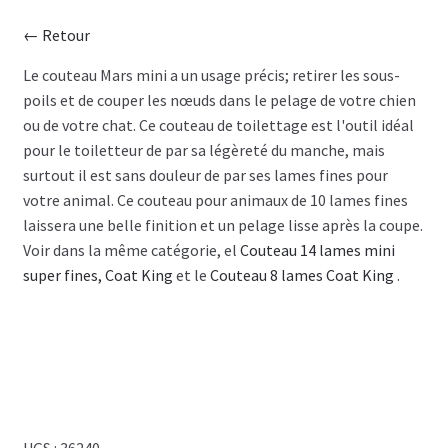
← Retour
CISEAU
Le couteau Mars mini a un usage précis; retirer les sous-
poils et de couper les nœuds dans le pelage de votre chien
CLIPPER
ou de votre chat. Ce couteau de toilettage est l'outil idéal
pour le toiletteur de par sa légèreté du manche, mais
SÉCHOIR
surtout il est sans douleur de par ses lames fines pour
votre animal. Ce couteau pour animaux de 10 lames fines
TABLE
laissera une belle finition et un pelage lisse après la coupe.
Voir dans la même catégorie, el
Couteau 14 lames mini
SHAMPOING
super fines, Coat King
et le
Couteau 8 lames Coat King
.
TABLIER
ACCESSOIRE
VENTES
UGS :
36240