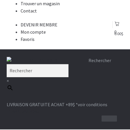
Trouver un magasin
Contact
DEVENIR MEMBRE
Mon compte
0
0.00
$
Favoris
Aller
Aller
Rechercher
à
au
la
contenu
×
navigation
LIVRAISON GRATUITE ACHAT +89$
*voir conditions
1-866-964-6289
BROSSE