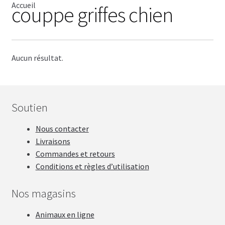
Accueil
couppe griffes chien
CISEAU
CLIPPER
Aucun résultat.
SÉCHOIR
TABLE
Soutien
Nous contacter
SHAMPOING
Livraisons
Commandes et retours
TABLIER
Conditions et règles d’utilisation
ACCESSOIRE
Nos magasins
VENTES
Animaux en ligne