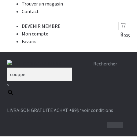
Trouver un magasin
Contact
DEVENIR MEMBRE
Mon compte
0
0.00
$
Favoris
Aller
Aller
Rechercher
à
au
la
contenu
×
navigation
LIVRAISON GRATUITE ACHAT +89$
*voir conditions
1-866-964-6289
BROSSE