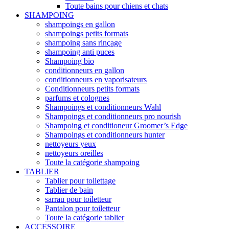
Toute bains pour chiens et chats
SHAMPOING
shampoings en gallon
shampoings petits formats
shampoing sans rinçage
shampoing anti puces
Shampoing bio
conditionneurs en gallon
conditionneurs en vaporisateurs
Conditionneurs petits formats
parfums et colognes
Shampoings et conditionneurs Wahl
Shampoings et conditionneurs pro nourish
Shampoing et conditioneur Groomer’s Edge
Shampoings et conditionneurs hunter
nettoyeurs yeux
nettoyeurs oreilles
Toute la catégorie shampoing
TABLIER
Tablier pour toilettage
Tablier de bain
sarrau pour toiletteur
Pantalon pour toiletteur
Toute la catégorie tablier
ACCESSOIRE