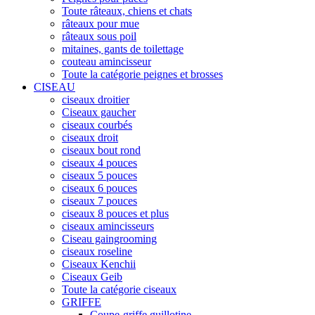
Toute râteaux, chiens et chats
râteaux pour mue
râteaux sous poil
mitaines, gants de toilettage
couteau amincisseur
Toute la catégorie peignes et brosses
CISEAU
ciseaux droitier
Ciseaux gaucher
ciseaux courbés
ciseaux droit
ciseaux bout rond
ciseaux 4 pouces
ciseaux 5 pouces
ciseaux 6 pouces
ciseaux 7 pouces
ciseaux 8 pouces et plus
ciseaux amincisseurs
Ciseau gaingrooming
ciseaux roseline
Ciseaux Kenchii
Ciseaux Geib
Toute la catégorie ciseaux
GRIFFE
Coupe-griffe guillotine