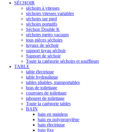
SÉCHOIR
séchoirs à vitesses
séchoirs vitesses variables
séchoirs sur pied
séchoirs portatifs
Séchoir Double K
séchoirs metro vacuum
tous pièces séchoirs
tuyaux de séchoir
support tuyau séchoir
Support de séchoir
Toute la catégorie séchoirs et souffleurs
TABLE
table électrique
table hydraulique
tables pliables, transportables
bras de toilettage
courroies de toilettage
tabouret de toilettage
Toute la catégorie tables
BAIN
bain en stainless
bain en polypropylène
bain électrique
bain fixe