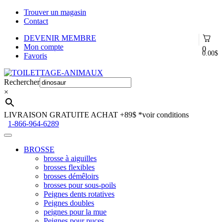
Trouver un magasin
Contact
DEVENIR MEMBRE
Mon compte
0
0.00
$
Favoris
Aller
Aller
à
au
Rechercher
la
contenu
×
navigation
LIVRAISON GRATUITE ACHAT +89$
*voir conditions
1-866-964-6289
BROSSE
brosse à aiguilles
brosses flexibles
brosses démêloirs
brosses pour sous-poils
Peignes dents rotatives
Peignes doubles
peignes pour la mue
Peignes pour puces