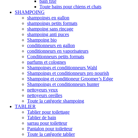
bain fixe
Toute bains pour chiens et chats
SHAMPOING
shampoings en gallon
shampoings petits formats
shampoing sans rinçage
shampoing anti puces
Shampoing bio
conditionneurs en gallon
conditionneurs en vaporisateurs
Conditionneurs petits formats
parfums et colognes
Shampoings et conditionneurs Wahl
Shampoings et conditionneurs pro nourish
Shampoing et conditioneur Groomer’s Edge
Shampoings et conditionneurs hunter
nettoyeurs yeux
nettoyeurs oreilles
Toute la catégorie shampoing
TABLIER
Tablier pour toilettage
Tablier de bain
sarrau pour toiletteur
Pantalon pour toiletteur
Toute la catégorie tablier