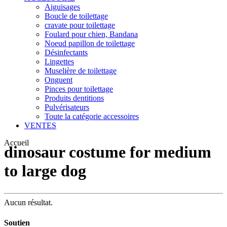
Aiguisages
Boucle de toilettage
cravate pour toilettage
Foulard pour chien, Bandana
Noeud papillon de toilettage
Désinfectants
Lingettes
Muselière de toilettage
Onguent
Pinces pour toilettage
Produits dentitions
Pulvérisateurs
Toute la catégorie accessoires
VENTES
Accueil
dinosaur costume for medium
to large dog
Aucun résultat.
Soutien