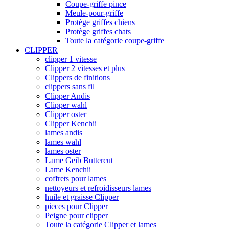
Coupe-griffe pince
Meule-pour-griffe
Protège griffes chiens
Protège griffes chats
Toute la catégorie coupe-griffe
CLIPPER
clipper 1 vitesse
Clipper 2 vitesses et plus
Clippers de finitions
clippers sans fil
Clipper Andis
Clipper wahl
Clipper oster
Clipper Kenchii
lames andis
lames wahl
lames oster
Lame Geib Buttercut
Lame Kenchii
coffrets pour lames
nettoyeurs et refroidisseurs lames
huile et graisse Clipper
pieces pour Clipper
Peigne pour clipper
Toute la catégorie Clipper et lames