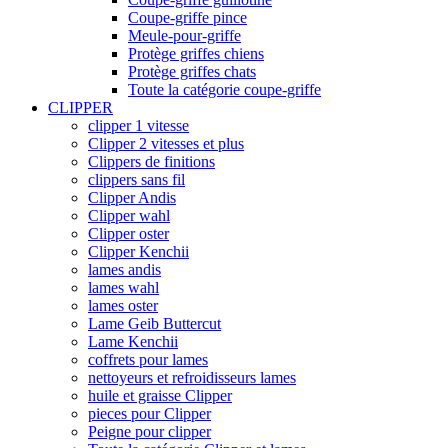
Coupe-griffe pince
Meule-pour-griffe
Protège griffes chiens
Protège griffes chats
Toute la catégorie coupe-griffe
CLIPPER
clipper 1 vitesse
Clipper 2 vitesses et plus
Clippers de finitions
clippers sans fil
Clipper Andis
Clipper wahl
Clipper oster
Clipper Kenchii
lames andis
lames wahl
lames oster
Lame Geib Buttercut
Lame Kenchii
coffrets pour lames
nettoyeurs et refroidisseurs lames
huile et graisse Clipper
pieces pour Clipper
Peigne pour clipper