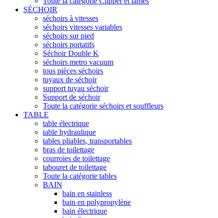
Toute la catégorie Clipper et lames
SÉCHOIR
séchoirs à vitesses
séchoirs vitesses variables
séchoirs sur pied
séchoirs portatifs
Séchoir Double K
séchoirs metro vacuum
tous pièces séchoirs
tuyaux de séchoir
support tuyau séchoir
Support de séchoir
Toute la catégorie séchoirs et souffleurs
TABLE
table électrique
table hydraulique
tables pliables, transportables
bras de toilettage
courroies de toilettage
tabouret de toilettage
Toute la catégorie tables
BAIN
bain en stainless
bain en polypropylène
bain électrique