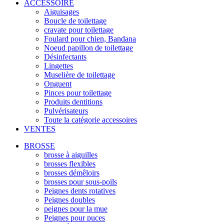
ACCESSOIRE
Aiguisages
Boucle de toilettage
cravate pour toilettage
Foulard pour chien, Bandana
Noeud papillon de toilettage
Désinfectants
Lingettes
Muselière de toilettage
Onguent
Pinces pour toilettage
Produits dentitions
Pulvérisateurs
Toute la catégorie accessoires
VENTES
BROSSE
brosse à aiguilles
brosses flexibles
brosses démêloirs
brosses pour sous-poils
Peignes dents rotatives
Peignes doubles
peignes pour la mue
Peignes pour puces