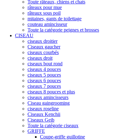
Toute râteaux, chiens et chats
râteaux pour mue
râteaux sous poil
mitaines, gants de toilettage
couteau amincisseur
Toute la catégorie peignes et brosses
CISEAU
ciseaux droitier
Ciseaux gaucher
ciseaux courbés
ciseaux droit
ciseaux bout rond
ciseaux 4 pouces
ciseaux 5 pouces
ciseaux 6 pouces
ciseaux 7 pouces
ciseaux 8 pouces et plus
ciseaux amincisseurs
Ciseau gaingrooming
ciseaux roseline
Ciseaux Kenchii
Ciseaux Geib
Toute la catégorie ciseaux
GRIFFE
Coupe-griffe guillotine