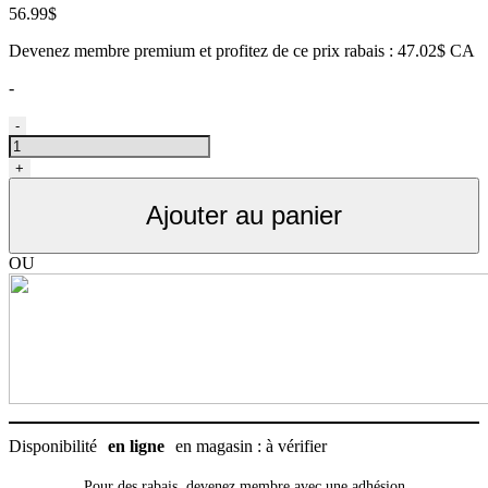
56.99
$
Devenez membre premium et profitez de ce prix rabais : 47.02$ CA
-
quantité
-
de
Brosse
+
pour
la
Ajouter au panier
mue
pour
petit
OU
chien
à
poil
long,
FURminator
Disponibilité
en ligne
en magasin : à vérifier
Pour des rabais, devenez membre avec
une adhésion