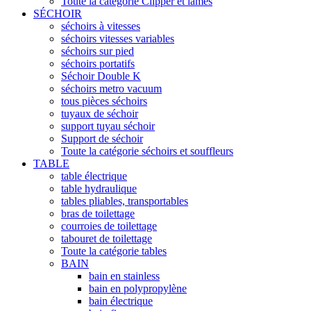
Toute la catégorie Clipper et lames
SÉCHOIR
séchoirs à vitesses
séchoirs vitesses variables
séchoirs sur pied
séchoirs portatifs
Séchoir Double K
séchoirs metro vacuum
tous pièces séchoirs
tuyaux de séchoir
support tuyau séchoir
Support de séchoir
Toute la catégorie séchoirs et souffleurs
TABLE
table électrique
table hydraulique
tables pliables, transportables
bras de toilettage
courroies de toilettage
tabouret de toilettage
Toute la catégorie tables
BAIN
bain en stainless
bain en polypropylène
bain électrique