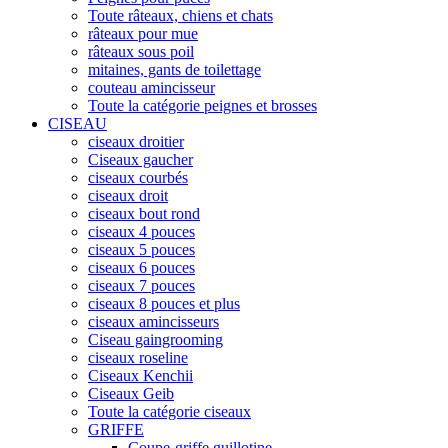
Toute râteaux, chiens et chats
râteaux pour mue
râteaux sous poil
mitaines, gants de toilettage
couteau amincisseur
Toute la catégorie peignes et brosses
CISEAU
ciseaux droitier
Ciseaux gaucher
ciseaux courbés
ciseaux droit
ciseaux bout rond
ciseaux 4 pouces
ciseaux 5 pouces
ciseaux 6 pouces
ciseaux 7 pouces
ciseaux 8 pouces et plus
ciseaux amincisseurs
Ciseau gaingrooming
ciseaux roseline
Ciseaux Kenchii
Ciseaux Geib
Toute la catégorie ciseaux
GRIFFE
Coupe-griffe guillotine