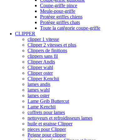
Coupe-griffe pince
Meule-pour-griffe
Protège griffes chiens
Protège griffes chats
Toute la catégorie coupe-griffe
CLIPPER
clipper 1 vitesse
Clipper 2 vitesses et plus
Clippers de finitions
clippers sans fil
Clipper Andis
Clipper wahl
Clipper oster
Clipper Kenchii
lames andis
lames wahl
lames oster
Lame Geib Buttercut
Lame Kenchii
coffrets pour lames
nettoyeurs et refroidisseurs lames
huile et graisse Clipper
pieces pour Clipper
Peigne pour clipper