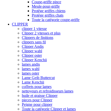
Coupe-griffe pince
Meule-pour-griffe
Protège griffes chiens
Protège griffes chats
Toute la catégorie coupe-griffe
CLIPPER
clipper 1 vitesse
Clipper 2 vitesses et plus
Clippers de finitions
clippers sans fil
Clipper Andis
Clipper wahl
Clipper oster
Clipper Kenchii
lames andis
lames wahl
lames oster
Lame Geib Buttercut
Lame Kenchii
coffrets pour lames
nettoyeurs et refroidisseurs lames
huile et graisse Clipper
pieces pour Clipper
Peigne pour clipper
Toute la catégorie Clipper et lames