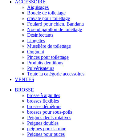
ACCESSOIRE
Aiguisages
Boucle de toilettage
cravate pour toilettage
Foulard pour chien, Bandana
Noeud papillon de toilettage
Désinfectants
Lingettes
Muselière de toilettage
Onguent
Pinces pour toilettage
Produits dentitions
Pulvérisateurs
Toute la catégorie accessoires
VENTES
BROSSE
brosse à aiguilles
brosses flexibles
brosses démêloirs
brosses pour sous-poils
Peignes dents rotatives
Peignes doubles
peignes pour la mue
Peignes pour puces