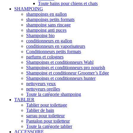
Toute bains pour chiens et chats
SHAMPOING
shampoings en gallon
shampoings petits formats
shampoing sans rinçage
shampoing anti puces
Shampoing bio
conditionneurs en gallon
conditionneurs en vaporisateurs
Conditionneurs petits formats
parfums et colognes
Shampoings et conditionneurs Wahl
Shampoings et conditionneurs pro nourish
Shampoing et conditioneur Groomer’s Edge
Shampoings et conditionneurs hunter
nettoyeurs yeux
nettoyeurs oreilles
Toute la catégorie shampoing
TABLIER
Tablier pour toilettage
Tablier de bain
sarrau pour toiletteur
Pantalon pour toiletteur
Toute la catégorie tablier
ACCESSOIRE