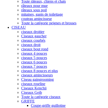
Toute râteaux, chiens et chats
râteaux pour mue
râteaux sous poil
mitaines, gants de toilettage
couteau amincisseur
Toute la catégorie peignes et brosses
CISEAU
ciseaux droitier
Ciseaux gaucher
ciseaux courbés
ciseaux droit
ciseaux bout rond
ciseaux 4 pouces
ciseaux 5 pouces
ciseaux 6 pouces
ciseaux 7 pouces
ciseaux 8 pouces et plus
ciseaux amincisseurs
Ciseau gaingrooming
ciseaux roseline
Ciseaux Kenchii
Ciseaux Geib
Toute la catégorie ciseaux
GRIFFE
Coupe-griffe guillotine