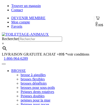
Trouver un magasin
Contact
DEVENIR MEMBRE
Mon compte
0
0.00
$
Favoris
Aller
Aller
à
au
Rechercher
la
contenu
×
navigation
LIVRAISON GRATUITE ACHAT +89$
*voir conditions
1-866-964-6289
BROSSE
brosse à aiguilles
brosses flexibles
brosses démêloirs
brosses pour sous-poils
Peignes dents rotatives
Peignes doubles
peignes pour la mue
Peignes pour puces