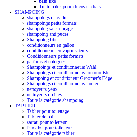
bain fixe
Toute bains pour chiens et chats
SHAMPOING
shampoings en gallon
shampoings petits formats
shampoing sans rinçage
shampoing anti puces
Shampoing bio
conditionneurs en gallon
conditionneurs en vaporisateurs
Conditionneurs petits formats
parfums et colognes
Shampoings et conditionneurs Wahl
Shampoings et conditionneurs pro nourish
Shampoing et conditioneur Groomer’s Edge
Shampoings et conditionneurs hunter
nettoyeurs yeux
nettoyeurs oreilles
Toute la catégorie shampoing
TABLIER
Tablier pour toilettage
Tablier de bain
sarrau pour toiletteur
Pantalon pour toiletteur
Toute la catégorie tablier