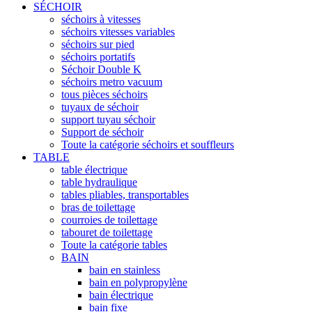
SÉCHOIR
séchoirs à vitesses
séchoirs vitesses variables
séchoirs sur pied
séchoirs portatifs
Séchoir Double K
séchoirs metro vacuum
tous pièces séchoirs
tuyaux de séchoir
support tuyau séchoir
Support de séchoir
Toute la catégorie séchoirs et souffleurs
TABLE
table électrique
table hydraulique
tables pliables, transportables
bras de toilettage
courroies de toilettage
tabouret de toilettage
Toute la catégorie tables
BAIN
bain en stainless
bain en polypropylène
bain électrique
bain fixe