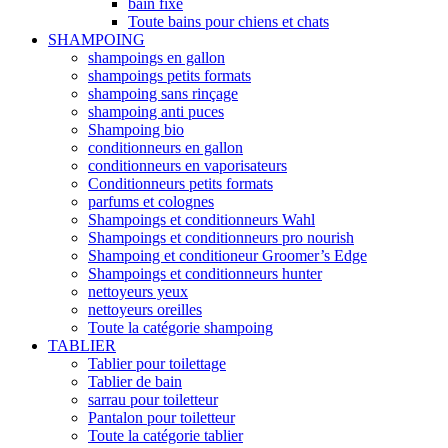
bain fixe
Toute bains pour chiens et chats
SHAMPOING
shampoings en gallon
shampoings petits formats
shampoing sans rinçage
shampoing anti puces
Shampoing bio
conditionneurs en gallon
conditionneurs en vaporisateurs
Conditionneurs petits formats
parfums et colognes
Shampoings et conditionneurs Wahl
Shampoings et conditionneurs pro nourish
Shampoing et conditioneur Groomer’s Edge
Shampoings et conditionneurs hunter
nettoyeurs yeux
nettoyeurs oreilles
Toute la catégorie shampoing
TABLIER
Tablier pour toilettage
Tablier de bain
sarrau pour toiletteur
Pantalon pour toiletteur
Toute la catégorie tablier