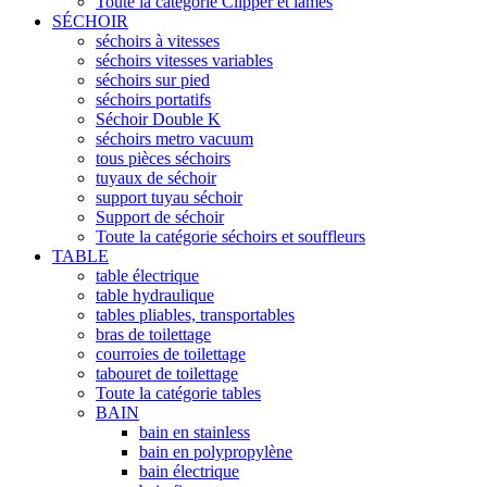
Toute la catégorie Clipper et lames
SÉCHOIR
séchoirs à vitesses
séchoirs vitesses variables
séchoirs sur pied
séchoirs portatifs
Séchoir Double K
séchoirs metro vacuum
tous pièces séchoirs
tuyaux de séchoir
support tuyau séchoir
Support de séchoir
Toute la catégorie séchoirs et souffleurs
TABLE
table électrique
table hydraulique
tables pliables, transportables
bras de toilettage
courroies de toilettage
tabouret de toilettage
Toute la catégorie tables
BAIN
bain en stainless
bain en polypropylène
bain électrique