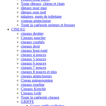
Toute râteaux, chiens et chats
râteaux pour mue
râteaux sous poil
mitaines, gants de toilettage
couteau amincisseur
Toute la catégorie peignes et brosses
CISEAU
ciseaux droitier
Ciseaux gaucher
ciseaux courbés
ciseaux droit
ciseaux bout rond
ciseaux 4 pouces
ciseaux 5 pouces
ciseaux 6 pouces
ciseaux 7 pouces
ciseaux 8 pouces et plus
ciseaux amincisseurs
Ciseau gaingrooming
ciseaux roseline
Ciseaux Kenchii
Ciseaux Geib
Toute la catégorie ciseaux
GRIFFE
Coupe-griffe guillotine