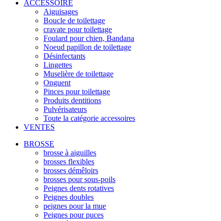
ACCESSOIRE
Aiguisages
Boucle de toilettage
cravate pour toilettage
Foulard pour chien, Bandana
Noeud papillon de toilettage
Désinfectants
Lingettes
Muselière de toilettage
Onguent
Pinces pour toilettage
Produits dentitions
Pulvérisateurs
Toute la catégorie accessoires
VENTES
BROSSE
brosse à aiguilles
brosses flexibles
brosses démêloirs
brosses pour sous-poils
Peignes dents rotatives
Peignes doubles
peignes pour la mue
Peignes pour puces