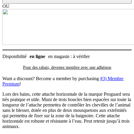
pour
toilettage
OU
d'animaux,
Proguard
Disponibilité
en ligne
en magasin : à vérifier
Pour des rabais, devenez membre avec
une adhésion
Want a discount? Become a member by purchasing
#3) Membre
Premium
!
Lors des bains, cette attache horizontale de la marque Proguard sera
très pratique et utile. Muni de trois boucles bien espacées sur toute la
longueur de l’attache permettra de contrôler les chevilles de l’animal
sans le blesser, dotée en plus de deux mousquetons aux extrémités
qui permettra de fixer sur la zone de la baignoire. Cette attache
horizontale est robuste et résistante à l’eau. Peut retenir jusqu’à trois
animaux.