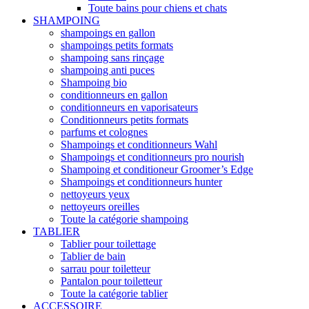
Toute bains pour chiens et chats
SHAMPOING
shampoings en gallon
shampoings petits formats
shampoing sans rinçage
shampoing anti puces
Shampoing bio
conditionneurs en gallon
conditionneurs en vaporisateurs
Conditionneurs petits formats
parfums et colognes
Shampoings et conditionneurs Wahl
Shampoings et conditionneurs pro nourish
Shampoing et conditioneur Groomer’s Edge
Shampoings et conditionneurs hunter
nettoyeurs yeux
nettoyeurs oreilles
Toute la catégorie shampoing
TABLIER
Tablier pour toilettage
Tablier de bain
sarrau pour toiletteur
Pantalon pour toiletteur
Toute la catégorie tablier
ACCESSOIRE