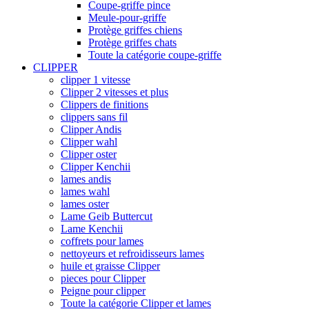
Coupe-griffe pince
Meule-pour-griffe
Protège griffes chiens
Protège griffes chats
Toute la catégorie coupe-griffe
CLIPPER
clipper 1 vitesse
Clipper 2 vitesses et plus
Clippers de finitions
clippers sans fil
Clipper Andis
Clipper wahl
Clipper oster
Clipper Kenchii
lames andis
lames wahl
lames oster
Lame Geib Buttercut
Lame Kenchii
coffrets pour lames
nettoyeurs et refroidisseurs lames
huile et graisse Clipper
pieces pour Clipper
Peigne pour clipper
Toute la catégorie Clipper et lames