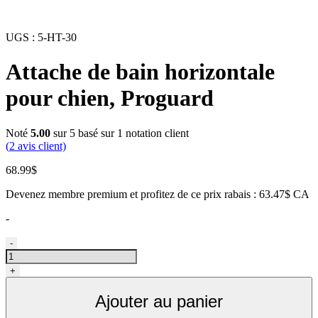
UGS :
5-HT-30
Attache de bain horizontale
pour chien, Proguard
Noté
5.00
sur 5 basé sur
1
notation client
(
2
avis client)
68.99
$
Devenez membre premium et profitez de ce prix rabais : 63.47$ CA
-
quantité
-
de
Attache
+
de
bain
Ajouter au panier
horizontal