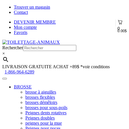
Trouver un magasin
Contact
DEVENIR MEMBRE
Mon compte
0
0.00
$
Favoris
Aller
Aller
à
au
Rechercher
la
contenu
×
navigation
LIVRAISON GRATUITE ACHAT +89$
*voir conditions
1-866-964-6289
BROSSE
brosse à aiguilles
brosses flexibles
brosses démêloirs
brosses pour sous-poils
Peignes dents rotatives
Peignes doubles
peignes pour la mue
Peignes pour puces