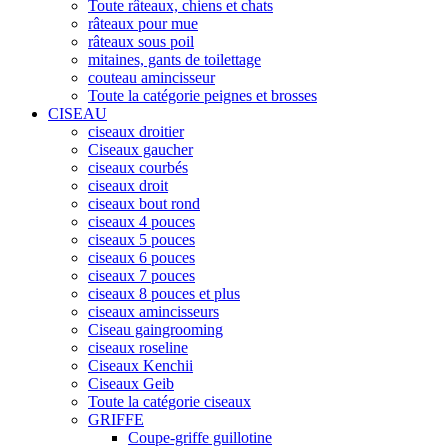
Toute râteaux, chiens et chats
râteaux pour mue
râteaux sous poil
mitaines, gants de toilettage
couteau amincisseur
Toute la catégorie peignes et brosses
CISEAU
ciseaux droitier
Ciseaux gaucher
ciseaux courbés
ciseaux droit
ciseaux bout rond
ciseaux 4 pouces
ciseaux 5 pouces
ciseaux 6 pouces
ciseaux 7 pouces
ciseaux 8 pouces et plus
ciseaux amincisseurs
Ciseau gaingrooming
ciseaux roseline
Ciseaux Kenchii
Ciseaux Geib
Toute la catégorie ciseaux
GRIFFE
Coupe-griffe guillotine