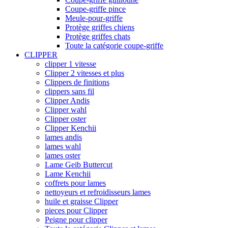
Coupe-griffe pince
Meule-pour-griffe
Protège griffes chiens
Protège griffes chats
Toute la catégorie coupe-griffe
CLIPPER
clipper 1 vitesse
Clipper 2 vitesses et plus
Clippers de finitions
clippers sans fil
Clipper Andis
Clipper wahl
Clipper oster
Clipper Kenchii
lames andis
lames wahl
lames oster
Lame Geib Buttercut
Lame Kenchii
coffrets pour lames
nettoyeurs et refroidisseurs lames
huile et graisse Clipper
pieces pour Clipper
Peigne pour clipper