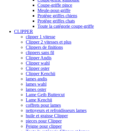
Coupe-griffe pince
Meule-pour-griffe
Protège griffes chiens
Protège griffes chats
Toute la catégorie coupe-griffe
CLIPPER
clipper 1 vitesse
Clipper 2 vitesses et plus
Clippers de finitions
clippers sans fil
Clipper Andis
Clipper wahl
Clipper oster
Clipper Kenchii
lames andis
lames wahl
lames oster
Lame Geib Buttercut
Lame Kenchii
coffrets pour lames
nettoyeurs et refroidisseurs lames
huile et graisse Clipper
pieces pour Clipper
Peigne pour clipper