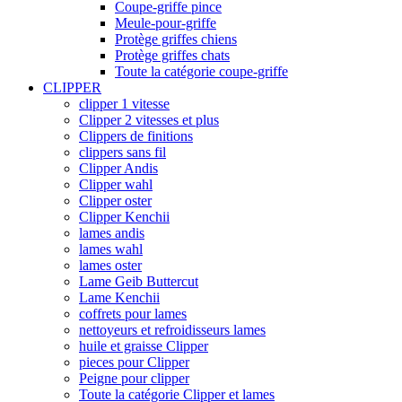
Coupe-griffe pince
Meule-pour-griffe
Protège griffes chiens
Protège griffes chats
Toute la catégorie coupe-griffe
CLIPPER
clipper 1 vitesse
Clipper 2 vitesses et plus
Clippers de finitions
clippers sans fil
Clipper Andis
Clipper wahl
Clipper oster
Clipper Kenchii
lames andis
lames wahl
lames oster
Lame Geib Buttercut
Lame Kenchii
coffrets pour lames
nettoyeurs et refroidisseurs lames
huile et graisse Clipper
pieces pour Clipper
Peigne pour clipper
Toute la catégorie Clipper et lames