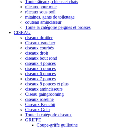
Toute râteaux, chiens et chats
râteaux pour mue
râteaux sous poil
mitaines, gants de toilettage
couteau amincisseur
Toute la catégorie peignes et brosses
CISEAU
ciseaux droitier
Ciseaux gaucher
ciseaux courbés
ciseaux droit
ciseaux bout rond
ciseaux 4 pouces
ciseaux 5 pouces
ciseaux 6 pouces
ciseaux 7 pouces
ciseaux 8 pouces et plus
ciseaux amincisseurs
Ciseau gaingrooming
ciseaux roseline
Ciseaux Kenchii
Ciseaux Geib
Toute la catégorie ciseaux
GRIFFE
Coupe-griffe guillotine