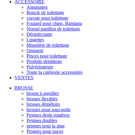
ACCESSOIRE
Aiguisages
Boucle de toilettage
cravate pour toilettage
Foulard pour chien, Bandana
Noeud papillon de toilettage
Désinfectants
Lingettes
Muselière de toilettage
Onguent
Pinces pour toilettage
Produits dentitions
Pulvérisateurs
Toute la catégorie accessoires
VENTES
BROSSE
brosse à aiguilles
brosses flexibles
brosses démêloirs
brosses pour sous-poils
Peignes dents rotatives
Peignes doubles
peignes pour la mue
Peignes pour puces