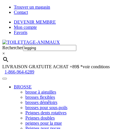
Trouver un magasin
Contact
DEVENIR MEMBRE
Mon compte
Favoris
Aller
Aller
à
au
Rechercher
la
contenu
×
navigation
LIVRAISON GRATUITE ACHAT +89$
*voir conditions
1-866-964-6289
BROSSE
brosse à aiguilles
brosses flexibles
brosses démêloirs
brosses pour sous-poils
Peignes dents rotatives
Peignes doubles
peignes pour la mue
Peignes pour puces