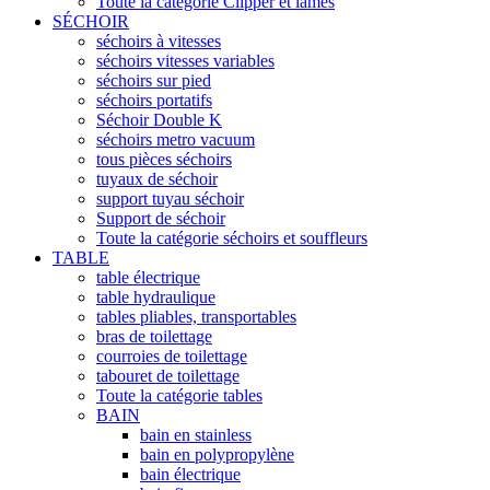
Toute la catégorie Clipper et lames
SÉCHOIR
séchoirs à vitesses
séchoirs vitesses variables
séchoirs sur pied
séchoirs portatifs
Séchoir Double K
séchoirs metro vacuum
tous pièces séchoirs
tuyaux de séchoir
support tuyau séchoir
Support de séchoir
Toute la catégorie séchoirs et souffleurs
TABLE
table électrique
table hydraulique
tables pliables, transportables
bras de toilettage
courroies de toilettage
tabouret de toilettage
Toute la catégorie tables
BAIN
bain en stainless
bain en polypropylène
bain électrique