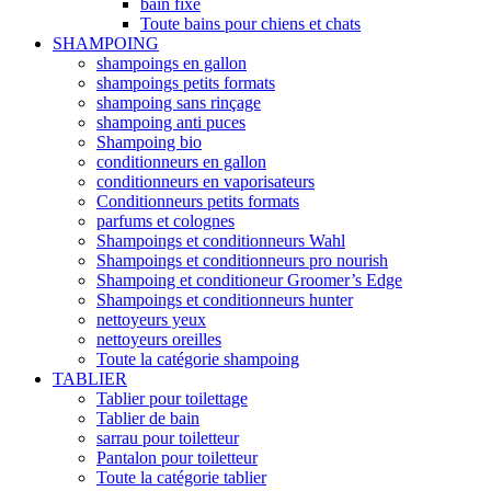
bain fixe
Toute bains pour chiens et chats
SHAMPOING
shampoings en gallon
shampoings petits formats
shampoing sans rinçage
shampoing anti puces
Shampoing bio
conditionneurs en gallon
conditionneurs en vaporisateurs
Conditionneurs petits formats
parfums et colognes
Shampoings et conditionneurs Wahl
Shampoings et conditionneurs pro nourish
Shampoing et conditioneur Groomer’s Edge
Shampoings et conditionneurs hunter
nettoyeurs yeux
nettoyeurs oreilles
Toute la catégorie shampoing
TABLIER
Tablier pour toilettage
Tablier de bain
sarrau pour toiletteur
Pantalon pour toiletteur
Toute la catégorie tablier