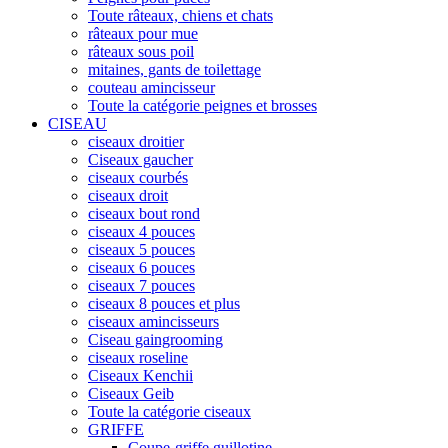
Toute râteaux, chiens et chats
râteaux pour mue
râteaux sous poil
mitaines, gants de toilettage
couteau amincisseur
Toute la catégorie peignes et brosses
CISEAU
ciseaux droitier
Ciseaux gaucher
ciseaux courbés
ciseaux droit
ciseaux bout rond
ciseaux 4 pouces
ciseaux 5 pouces
ciseaux 6 pouces
ciseaux 7 pouces
ciseaux 8 pouces et plus
ciseaux amincisseurs
Ciseau gaingrooming
ciseaux roseline
Ciseaux Kenchii
Ciseaux Geib
Toute la catégorie ciseaux
GRIFFE
Coupe-griffe guillotine