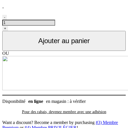
-
quantité
-
de
Peigne
+
démêloir
pour
Ajouter au panier
petits
chiens
ou
OU
chats
de
coté
à
6
lames,
Li'l
Pals
Disponibilité
en ligne
en magasin : à vérifier
Pour des rabais, devenez membre avec
une adhésion
Want a discount? Become a member by purchasing
#3) Membre
Premium
or
#4) Membre PRIVILÉGIER
!