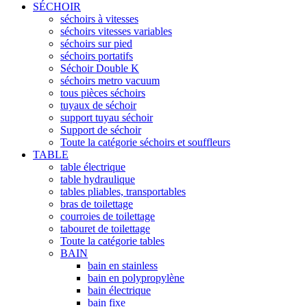
SÉCHOIR
séchoirs à vitesses
séchoirs vitesses variables
séchoirs sur pied
séchoirs portatifs
Séchoir Double K
séchoirs metro vacuum
tous pièces séchoirs
tuyaux de séchoir
support tuyau séchoir
Support de séchoir
Toute la catégorie séchoirs et souffleurs
TABLE
table électrique
table hydraulique
tables pliables, transportables
bras de toilettage
courroies de toilettage
tabouret de toilettage
Toute la catégorie tables
BAIN
bain en stainless
bain en polypropylène
bain électrique
bain fixe