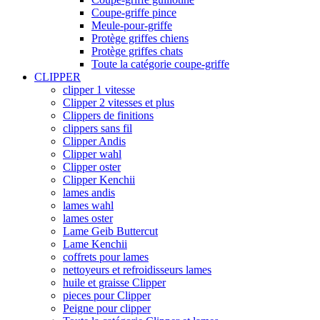
Coupe-griffe pince
Meule-pour-griffe
Protège griffes chiens
Protège griffes chats
Toute la catégorie coupe-griffe
CLIPPER
clipper 1 vitesse
Clipper 2 vitesses et plus
Clippers de finitions
clippers sans fil
Clipper Andis
Clipper wahl
Clipper oster
Clipper Kenchii
lames andis
lames wahl
lames oster
Lame Geib Buttercut
Lame Kenchii
coffrets pour lames
nettoyeurs et refroidisseurs lames
huile et graisse Clipper
pieces pour Clipper
Peigne pour clipper