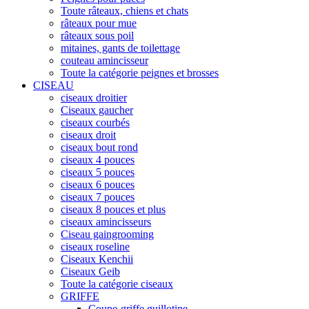
Toute râteaux, chiens et chats
râteaux pour mue
râteaux sous poil
mitaines, gants de toilettage
couteau amincisseur
Toute la catégorie peignes et brosses
CISEAU
ciseaux droitier
Ciseaux gaucher
ciseaux courbés
ciseaux droit
ciseaux bout rond
ciseaux 4 pouces
ciseaux 5 pouces
ciseaux 6 pouces
ciseaux 7 pouces
ciseaux 8 pouces et plus
ciseaux amincisseurs
Ciseau gaingrooming
ciseaux roseline
Ciseaux Kenchii
Ciseaux Geib
Toute la catégorie ciseaux
GRIFFE
Coupe-griffe guillotine