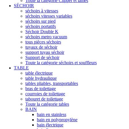
Toute la catégorie Clipper et lames
SÉCHOIR
séchoirs à vitesses
séchoirs vitesses variables
séchoirs sur pied
séchoirs portatifs
Séchoir Double K
séchoirs metro vacuum
tous pièces séchoirs
tuyaux de séchoir
support tuyau séchoir
Support de séchoir
Toute la catégorie séchoirs et souffleurs
TABLE
table électrique
table hydraulique
tables pliables, transportables
bras de toilettage
courroies de toilettage
tabouret de toilettage
Toute la catégorie tables
BAIN
bain en stainless
bain en polypropylène
bain électrique