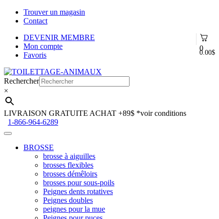
Trouver un magasin
Contact
DEVENIR MEMBRE
Mon compte
0
0.00
$
Favoris
Aller
Aller
à
au
Rechercher
la
contenu
×
navigation
LIVRAISON GRATUITE ACHAT +89$
*voir conditions
1-866-964-6289
BROSSE
brosse à aiguilles
brosses flexibles
brosses démêloirs
brosses pour sous-poils
Peignes dents rotatives
Peignes doubles
peignes pour la mue
Peignes pour puces