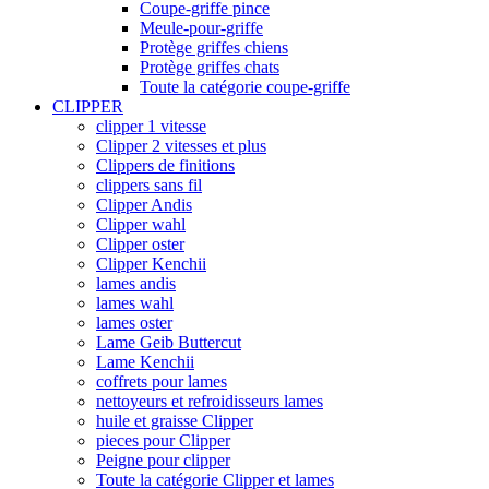
Coupe-griffe pince
Meule-pour-griffe
Protège griffes chiens
Protège griffes chats
Toute la catégorie coupe-griffe
CLIPPER
clipper 1 vitesse
Clipper 2 vitesses et plus
Clippers de finitions
clippers sans fil
Clipper Andis
Clipper wahl
Clipper oster
Clipper Kenchii
lames andis
lames wahl
lames oster
Lame Geib Buttercut
Lame Kenchii
coffrets pour lames
nettoyeurs et refroidisseurs lames
huile et graisse Clipper
pieces pour Clipper
Peigne pour clipper
Toute la catégorie Clipper et lames