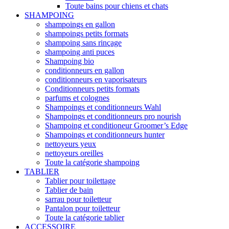
Toute bains pour chiens et chats
SHAMPOING
shampoings en gallon
shampoings petits formats
shampoing sans rinçage
shampoing anti puces
Shampoing bio
conditionneurs en gallon
conditionneurs en vaporisateurs
Conditionneurs petits formats
parfums et colognes
Shampoings et conditionneurs Wahl
Shampoings et conditionneurs pro nourish
Shampoing et conditioneur Groomer’s Edge
Shampoings et conditionneurs hunter
nettoyeurs yeux
nettoyeurs oreilles
Toute la catégorie shampoing
TABLIER
Tablier pour toilettage
Tablier de bain
sarrau pour toiletteur
Pantalon pour toiletteur
Toute la catégorie tablier
ACCESSOIRE