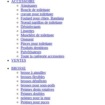
ACCESSOIRE
Aiguisages
Boucle de toilettage
cravate pour toilettage
Foulard pour chien, Bandana
Noeud papillon de toilettage
Désinfectants
Lingettes
Muselière de toilettage
Onguent
Pinces pour toilettage
Produits dentitions
Pulvérisateurs
Toute la catégorie accessoires
VENTES
BROSSE
brosse à aiguilles
brosses flexibles
brosses démêloirs
brosses pour sous-poils
Peignes dents rotatives
Peignes doubles
peignes pour la mue
Peignes pour puces