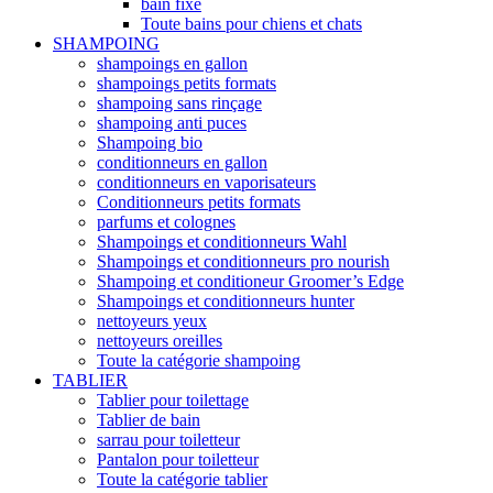
bain fixe
Toute bains pour chiens et chats
SHAMPOING
shampoings en gallon
shampoings petits formats
shampoing sans rinçage
shampoing anti puces
Shampoing bio
conditionneurs en gallon
conditionneurs en vaporisateurs
Conditionneurs petits formats
parfums et colognes
Shampoings et conditionneurs Wahl
Shampoings et conditionneurs pro nourish
Shampoing et conditioneur Groomer’s Edge
Shampoings et conditionneurs hunter
nettoyeurs yeux
nettoyeurs oreilles
Toute la catégorie shampoing
TABLIER
Tablier pour toilettage
Tablier de bain
sarrau pour toiletteur
Pantalon pour toiletteur
Toute la catégorie tablier