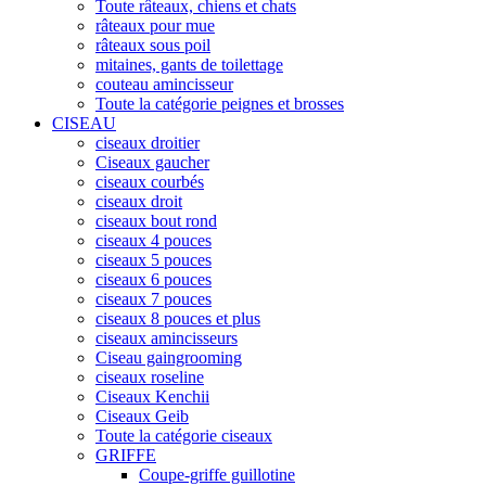
Toute râteaux, chiens et chats
râteaux pour mue
râteaux sous poil
mitaines, gants de toilettage
couteau amincisseur
Toute la catégorie peignes et brosses
CISEAU
ciseaux droitier
Ciseaux gaucher
ciseaux courbés
ciseaux droit
ciseaux bout rond
ciseaux 4 pouces
ciseaux 5 pouces
ciseaux 6 pouces
ciseaux 7 pouces
ciseaux 8 pouces et plus
ciseaux amincisseurs
Ciseau gaingrooming
ciseaux roseline
Ciseaux Kenchii
Ciseaux Geib
Toute la catégorie ciseaux
GRIFFE
Coupe-griffe guillotine