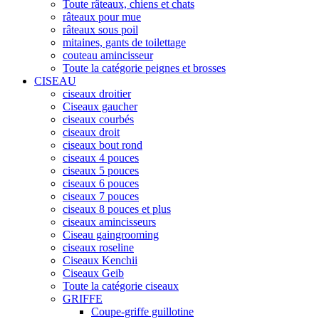
Toute râteaux, chiens et chats
râteaux pour mue
râteaux sous poil
mitaines, gants de toilettage
couteau amincisseur
Toute la catégorie peignes et brosses
CISEAU
ciseaux droitier
Ciseaux gaucher
ciseaux courbés
ciseaux droit
ciseaux bout rond
ciseaux 4 pouces
ciseaux 5 pouces
ciseaux 6 pouces
ciseaux 7 pouces
ciseaux 8 pouces et plus
ciseaux amincisseurs
Ciseau gaingrooming
ciseaux roseline
Ciseaux Kenchii
Ciseaux Geib
Toute la catégorie ciseaux
GRIFFE
Coupe-griffe guillotine