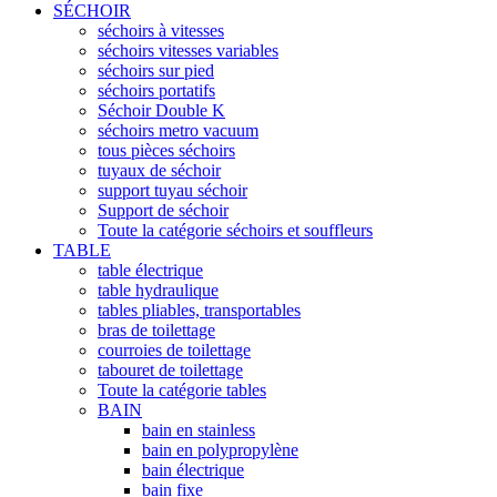
SÉCHOIR
séchoirs à vitesses
séchoirs vitesses variables
séchoirs sur pied
séchoirs portatifs
Séchoir Double K
séchoirs metro vacuum
tous pièces séchoirs
tuyaux de séchoir
support tuyau séchoir
Support de séchoir
Toute la catégorie séchoirs et souffleurs
TABLE
table électrique
table hydraulique
tables pliables, transportables
bras de toilettage
courroies de toilettage
tabouret de toilettage
Toute la catégorie tables
BAIN
bain en stainless
bain en polypropylène
bain électrique
bain fixe