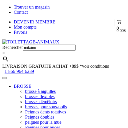
Trouver un magasin
Contact
DEVENIR MEMBRE
Mon compte
0
0.00
$
Favoris
Aller
Aller
à
au
Rechercher
la
contenu
×
navigation
LIVRAISON GRATUITE ACHAT +89$
*voir conditions
1-866-964-6289
BROSSE
brosse à aiguilles
brosses flexibles
brosses démêloirs
brosses pour sous-poils
Peignes dents rotatives
Peignes doubles
peignes pour la mue
Peignes pour puces