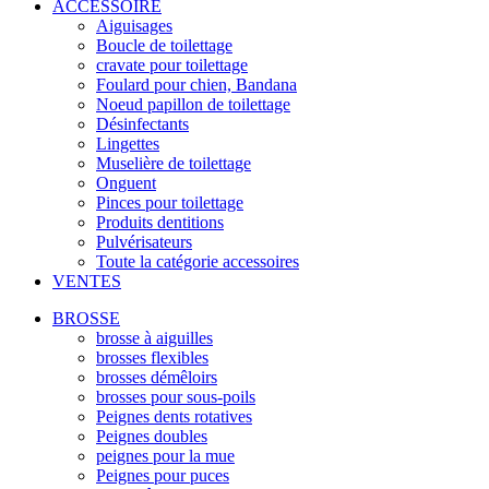
ACCESSOIRE
Aiguisages
Boucle de toilettage
cravate pour toilettage
Foulard pour chien, Bandana
Noeud papillon de toilettage
Désinfectants
Lingettes
Muselière de toilettage
Onguent
Pinces pour toilettage
Produits dentitions
Pulvérisateurs
Toute la catégorie accessoires
VENTES
BROSSE
brosse à aiguilles
brosses flexibles
brosses démêloirs
brosses pour sous-poils
Peignes dents rotatives
Peignes doubles
peignes pour la mue
Peignes pour puces