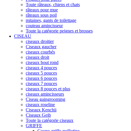
Toute râteaux, chiens et chats
râteaux pour mue
râteaux sous poil
mitaines, gants de toilettage
couteau amincisseur
Toute la catégorie peignes et brosses
CISEAU
ciseaux droitier
Ciseaux gaucher
ciseaux courbés
ciseaux droit
ciseaux bout rond
ciseaux 4 pouces
ciseaux 5 pouces
ciseaux 6 pouces
ciseaux 7 pouces
ciseaux 8 pouces et plus
ciseaux amincisseurs
Ciseau gaingrooming
ciseaux roseline
Ciseaux Kenchii
Ciseaux Geib
Toute la catégorie ciseaux
GRIFFE
Coupe-griffe guillotine