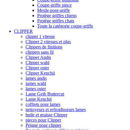
Coupe-griffe pince
Meule-pour-griffe
Protège griffes chiens
Protège griffes chats
Toute la catégorie coupe-griffe
CLIPPER
clipper 1 vitesse
Clipper 2 vitesses et plus
Clippers de finitions
clippers sans fil
Clipper Andis
Clipper wahl
Clipper oster
Clipper Kenchii
lames andis
lames wahl
lames oster
Lame Geib Buttercut
Lame Kenchii
coffrets pour lames
nettoyeurs et refroidisseurs lames
huile et graisse Clipper
pieces pour Clipper
Peigne pour clipper