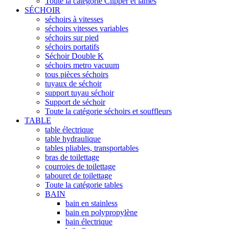
Toute la catégorie Clipper et lames
SÉCHOIR
séchoirs à vitesses
séchoirs vitesses variables
séchoirs sur pied
séchoirs portatifs
Séchoir Double K
séchoirs metro vacuum
tous pièces séchoirs
tuyaux de séchoir
support tuyau séchoir
Support de séchoir
Toute la catégorie séchoirs et souffleurs
TABLE
table électrique
table hydraulique
tables pliables, transportables
bras de toilettage
courroies de toilettage
tabouret de toilettage
Toute la catégorie tables
BAIN
bain en stainless
bain en polypropylène
bain électrique