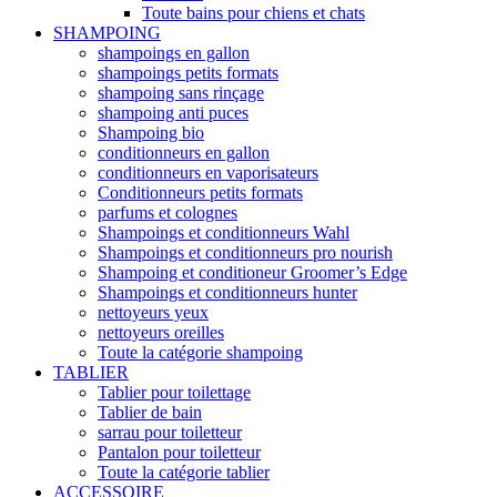
Toute bains pour chiens et chats
SHAMPOING
shampoings en gallon
shampoings petits formats
shampoing sans rinçage
shampoing anti puces
Shampoing bio
conditionneurs en gallon
conditionneurs en vaporisateurs
Conditionneurs petits formats
parfums et colognes
Shampoings et conditionneurs Wahl
Shampoings et conditionneurs pro nourish
Shampoing et conditioneur Groomer’s Edge
Shampoings et conditionneurs hunter
nettoyeurs yeux
nettoyeurs oreilles
Toute la catégorie shampoing
TABLIER
Tablier pour toilettage
Tablier de bain
sarrau pour toiletteur
Pantalon pour toiletteur
Toute la catégorie tablier
ACCESSOIRE