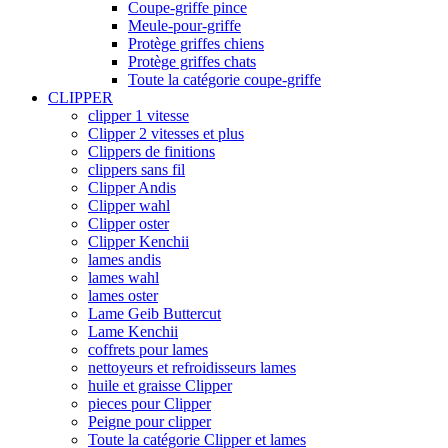
Coupe-griffe pince
Meule-pour-griffe
Protège griffes chiens
Protège griffes chats
Toute la catégorie coupe-griffe
CLIPPER
clipper 1 vitesse
Clipper 2 vitesses et plus
Clippers de finitions
clippers sans fil
Clipper Andis
Clipper wahl
Clipper oster
Clipper Kenchii
lames andis
lames wahl
lames oster
Lame Geib Buttercut
Lame Kenchii
coffrets pour lames
nettoyeurs et refroidisseurs lames
huile et graisse Clipper
pieces pour Clipper
Peigne pour clipper
Toute la catégorie Clipper et lames