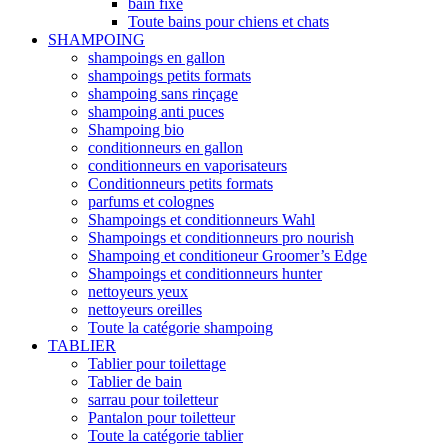
bain fixe
Toute bains pour chiens et chats
SHAMPOING
shampoings en gallon
shampoings petits formats
shampoing sans rinçage
shampoing anti puces
Shampoing bio
conditionneurs en gallon
conditionneurs en vaporisateurs
Conditionneurs petits formats
parfums et colognes
Shampoings et conditionneurs Wahl
Shampoings et conditionneurs pro nourish
Shampoing et conditioneur Groomer’s Edge
Shampoings et conditionneurs hunter
nettoyeurs yeux
nettoyeurs oreilles
Toute la catégorie shampoing
TABLIER
Tablier pour toilettage
Tablier de bain
sarrau pour toiletteur
Pantalon pour toiletteur
Toute la catégorie tablier