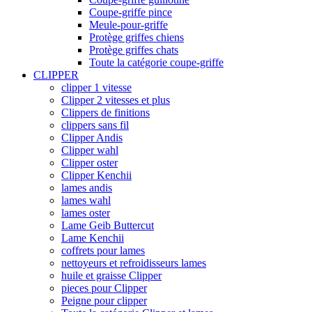
Coupe-griffe pince
Meule-pour-griffe
Protège griffes chiens
Protège griffes chats
Toute la catégorie coupe-griffe
CLIPPER
clipper 1 vitesse
Clipper 2 vitesses et plus
Clippers de finitions
clippers sans fil
Clipper Andis
Clipper wahl
Clipper oster
Clipper Kenchii
lames andis
lames wahl
lames oster
Lame Geib Buttercut
Lame Kenchii
coffrets pour lames
nettoyeurs et refroidisseurs lames
huile et graisse Clipper
pieces pour Clipper
Peigne pour clipper