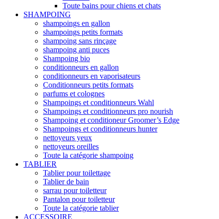
Toute bains pour chiens et chats
SHAMPOING
shampoings en gallon
shampoings petits formats
shampoing sans rinçage
shampoing anti puces
Shampoing bio
conditionneurs en gallon
conditionneurs en vaporisateurs
Conditionneurs petits formats
parfums et colognes
Shampoings et conditionneurs Wahl
Shampoings et conditionneurs pro nourish
Shampoing et conditioneur Groomer’s Edge
Shampoings et conditionneurs hunter
nettoyeurs yeux
nettoyeurs oreilles
Toute la catégorie shampoing
TABLIER
Tablier pour toilettage
Tablier de bain
sarrau pour toiletteur
Pantalon pour toiletteur
Toute la catégorie tablier
ACCESSOIRE