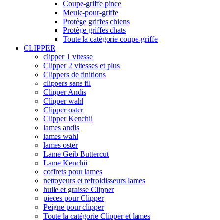
Coupe-griffe pince
Meule-pour-griffe
Protège griffes chiens
Protège griffes chats
Toute la catégorie coupe-griffe
CLIPPER
clipper 1 vitesse
Clipper 2 vitesses et plus
Clippers de finitions
clippers sans fil
Clipper Andis
Clipper wahl
Clipper oster
Clipper Kenchii
lames andis
lames wahl
lames oster
Lame Geib Buttercut
Lame Kenchii
coffrets pour lames
nettoyeurs et refroidisseurs lames
huile et graisse Clipper
pieces pour Clipper
Peigne pour clipper
Toute la catégorie Clipper et lames