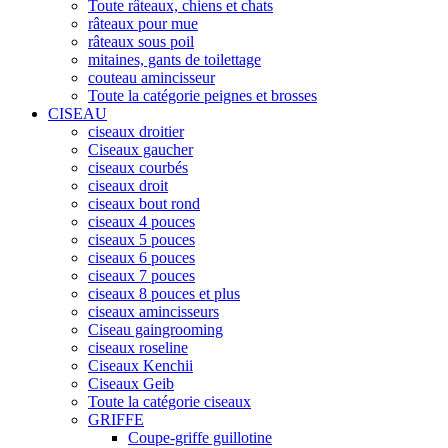
Toute râteaux, chiens et chats
râteaux pour mue
râteaux sous poil
mitaines, gants de toilettage
couteau amincisseur
Toute la catégorie peignes et brosses
CISEAU
ciseaux droitier
Ciseaux gaucher
ciseaux courbés
ciseaux droit
ciseaux bout rond
ciseaux 4 pouces
ciseaux 5 pouces
ciseaux 6 pouces
ciseaux 7 pouces
ciseaux 8 pouces et plus
ciseaux amincisseurs
Ciseau gaingrooming
ciseaux roseline
Ciseaux Kenchii
Ciseaux Geib
Toute la catégorie ciseaux
GRIFFE
Coupe-griffe guillotine