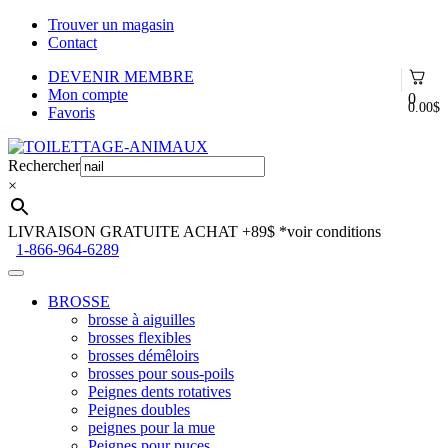
Trouver un magasin
Contact
DEVENIR MEMBRE
Mon compte
0
0.00
$
Favoris
Aller
Aller
à
au
Rechercher
la
contenu
×
navigation
LIVRAISON GRATUITE ACHAT +89$
*voir conditions
1-866-964-6289
BROSSE
brosse à aiguilles
brosses flexibles
brosses démêloirs
brosses pour sous-poils
Peignes dents rotatives
Peignes doubles
peignes pour la mue
Peignes pour puces