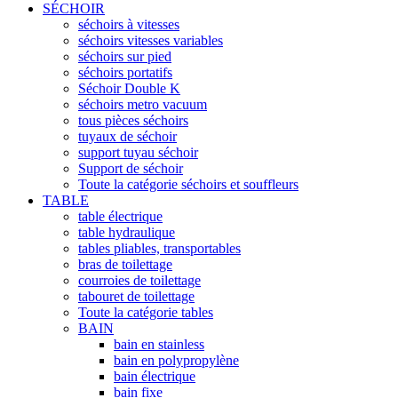
SÉCHOIR
séchoirs à vitesses
séchoirs vitesses variables
séchoirs sur pied
séchoirs portatifs
Séchoir Double K
séchoirs metro vacuum
tous pièces séchoirs
tuyaux de séchoir
support tuyau séchoir
Support de séchoir
Toute la catégorie séchoirs et souffleurs
TABLE
table électrique
table hydraulique
tables pliables, transportables
bras de toilettage
courroies de toilettage
tabouret de toilettage
Toute la catégorie tables
BAIN
bain en stainless
bain en polypropylène
bain électrique
bain fixe