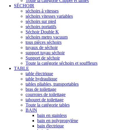
Toute la catégorie Clipper et lames
SÉCHOIR
séchoirs à vitesses
séchoirs vitesses variables
séchoirs sur pied
séchoirs portatifs
Séchoir Double K
séchoirs metro vacuum
tous pièces séchoirs
tuyaux de séchoir
support tuyau séchoir
Support de séchoir
Toute la catégorie séchoirs et souffleurs
TABLE
table électrique
table hydraulique
tables pliables, transportables
bras de toilettage
courroies de toilettage
tabouret de toilettage
Toute la catégorie tables
BAIN
bain en stainless
bain en polypropylène
bain électrique