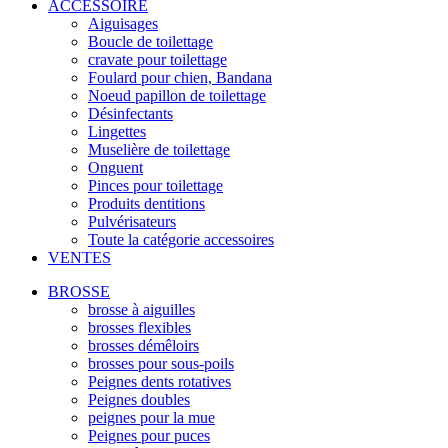
ACCESSOIRE
Aiguisages
Boucle de toilettage
cravate pour toilettage
Foulard pour chien, Bandana
Noeud papillon de toilettage
Désinfectants
Lingettes
Muselière de toilettage
Onguent
Pinces pour toilettage
Produits dentitions
Pulvérisateurs
Toute la catégorie accessoires
VENTES
BROSSE
brosse à aiguilles
brosses flexibles
brosses démêloirs
brosses pour sous-poils
Peignes dents rotatives
Peignes doubles
peignes pour la mue
Peignes pour puces