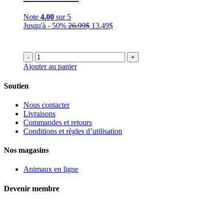
Note
4.00
sur 5
Le
Le
Jusqu'à - 50%
26.99
$
13.49
$
prix
prix
initial
actuel
était :
est :
-
+
26.99$.
13.49$.
Ajouter au panier
Soutien
Nous contacter
Livraisons
Commandes et retours
Conditions et règles d’utilisation
Nos magasins
Animaux en ligne
Devenir membre