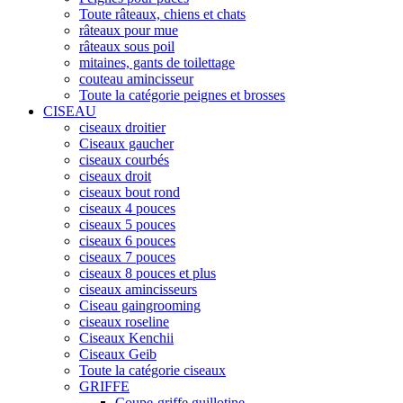
Toute râteaux, chiens et chats
râteaux pour mue
râteaux sous poil
mitaines, gants de toilettage
couteau amincisseur
Toute la catégorie peignes et brosses
CISEAU
ciseaux droitier
Ciseaux gaucher
ciseaux courbés
ciseaux droit
ciseaux bout rond
ciseaux 4 pouces
ciseaux 5 pouces
ciseaux 6 pouces
ciseaux 7 pouces
ciseaux 8 pouces et plus
ciseaux amincisseurs
Ciseau gaingrooming
ciseaux roseline
Ciseaux Kenchii
Ciseaux Geib
Toute la catégorie ciseaux
GRIFFE
Coupe-griffe guillotine