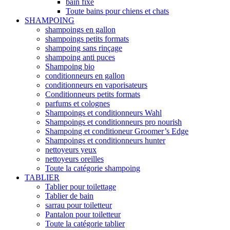
bain fixe
Toute bains pour chiens et chats
SHAMPOING
shampoings en gallon
shampoings petits formats
shampoing sans rinçage
shampoing anti puces
Shampoing bio
conditionneurs en gallon
conditionneurs en vaporisateurs
Conditionneurs petits formats
parfums et colognes
Shampoings et conditionneurs Wahl
Shampoings et conditionneurs pro nourish
Shampoing et conditioneur Groomer’s Edge
Shampoings et conditionneurs hunter
nettoyeurs yeux
nettoyeurs oreilles
Toute la catégorie shampoing
TABLIER
Tablier pour toilettage
Tablier de bain
sarrau pour toiletteur
Pantalon pour toiletteur
Toute la catégorie tablier