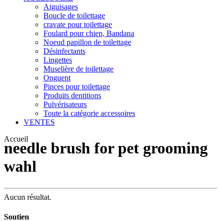
Aiguisages
Boucle de toilettage
cravate pour toilettage
Foulard pour chien, Bandana
Noeud papillon de toilettage
Désinfectants
Lingettes
Muselière de toilettage
Onguent
Pinces pour toilettage
Produits dentitions
Pulvérisateurs
Toute la catégorie accessoires
VENTES
Accueil
needle brush for pet grooming
wahl
Aucun résultat.
Soutien