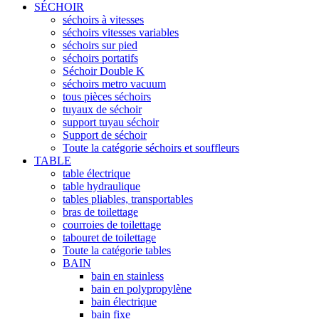
SÉCHOIR
séchoirs à vitesses
séchoirs vitesses variables
séchoirs sur pied
séchoirs portatifs
Séchoir Double K
séchoirs metro vacuum
tous pièces séchoirs
tuyaux de séchoir
support tuyau séchoir
Support de séchoir
Toute la catégorie séchoirs et souffleurs
TABLE
table électrique
table hydraulique
tables pliables, transportables
bras de toilettage
courroies de toilettage
tabouret de toilettage
Toute la catégorie tables
BAIN
bain en stainless
bain en polypropylène
bain électrique
bain fixe