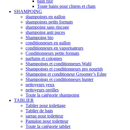
bain fixe
Toute bains pour chiens et chats
SHAMPOING
shampoings en gallon
shampoings petits formats
shampoing sans rinçage
shampoing anti puces
Shampoing bio
conditionneurs en gallon
conditionneurs en vaporisateurs
Conditionneurs petits formats
parfums et colognes
Shampoings et conditionneurs Wahl
Shampoings et conditionneurs pro nourish
Shampoing et conditioneur Groomer’s Edge
Shampoings et conditionneurs hunter
nettoyeurs yeux
nettoyeurs oreilles
Toute la catégorie shampoing
TABLIER
Tablier pour toilettage
Tablier de bain
sarrau pour toiletteur
Pantalon pour toiletteur
Toute la catégorie tablier