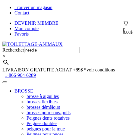
Trouver un magasin
Contact
DEVENIR MEMBRE
Mon compte
0
0.00
$
Favoris
Aller
Aller
à
au
Rechercher
la
contenu
×
navigation
LIVRAISON GRATUITE ACHAT +89$
*voir conditions
1-866-964-6289
BROSSE
brosse à aiguilles
brosses flexibles
brosses démêloirs
brosses pour sous-poils
Peignes dents rotatives
Peignes doubles
peignes pour la mue
Peignes pour puces