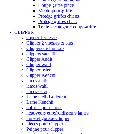
Coupe-griffe pince
Meule-pour-griffe
Protège griffes chiens
Protège griffes chats
Toute la catégorie coupe-griffe
CLIPPER
clipper 1 vitesse
Clipper 2 vitesses et plus
Clippers de finitions
clippers sans fil
Clipper Andis
Clipper wahl
Clipper oster
Clipper Kenchii
lames andis
lames wahl
lames oster
Lame Geib Buttercut
Lame Kenchii
coffrets pour lames
nettoyeurs et refroidisseurs lames
huile et graisse Clipper
pieces pour Clipper
Peigne pour clipper