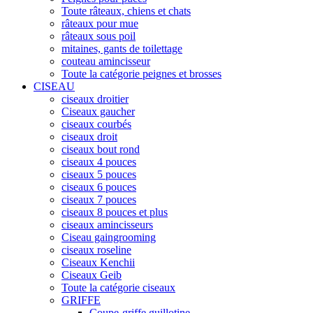
Toute râteaux, chiens et chats
râteaux pour mue
râteaux sous poil
mitaines, gants de toilettage
couteau amincisseur
Toute la catégorie peignes et brosses
CISEAU
ciseaux droitier
Ciseaux gaucher
ciseaux courbés
ciseaux droit
ciseaux bout rond
ciseaux 4 pouces
ciseaux 5 pouces
ciseaux 6 pouces
ciseaux 7 pouces
ciseaux 8 pouces et plus
ciseaux amincisseurs
Ciseau gaingrooming
ciseaux roseline
Ciseaux Kenchii
Ciseaux Geib
Toute la catégorie ciseaux
GRIFFE
Coupe-griffe guillotine