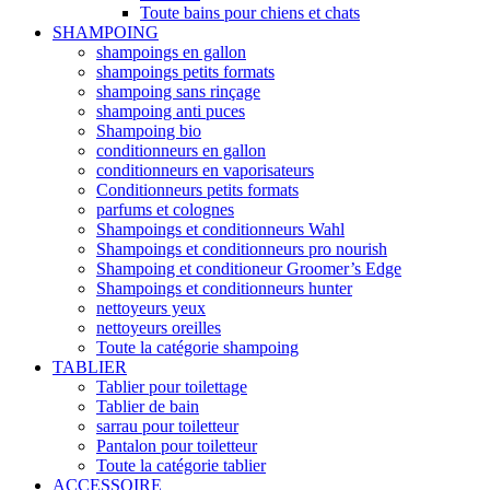
Toute bains pour chiens et chats
SHAMPOING
shampoings en gallon
shampoings petits formats
shampoing sans rinçage
shampoing anti puces
Shampoing bio
conditionneurs en gallon
conditionneurs en vaporisateurs
Conditionneurs petits formats
parfums et colognes
Shampoings et conditionneurs Wahl
Shampoings et conditionneurs pro nourish
Shampoing et conditioneur Groomer’s Edge
Shampoings et conditionneurs hunter
nettoyeurs yeux
nettoyeurs oreilles
Toute la catégorie shampoing
TABLIER
Tablier pour toilettage
Tablier de bain
sarrau pour toiletteur
Pantalon pour toiletteur
Toute la catégorie tablier
ACCESSOIRE