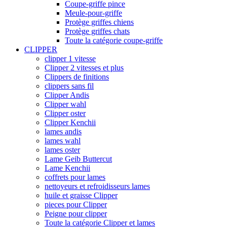
Coupe-griffe pince
Meule-pour-griffe
Protège griffes chiens
Protège griffes chats
Toute la catégorie coupe-griffe
CLIPPER
clipper 1 vitesse
Clipper 2 vitesses et plus
Clippers de finitions
clippers sans fil
Clipper Andis
Clipper wahl
Clipper oster
Clipper Kenchii
lames andis
lames wahl
lames oster
Lame Geib Buttercut
Lame Kenchii
coffrets pour lames
nettoyeurs et refroidisseurs lames
huile et graisse Clipper
pieces pour Clipper
Peigne pour clipper
Toute la catégorie Clipper et lames