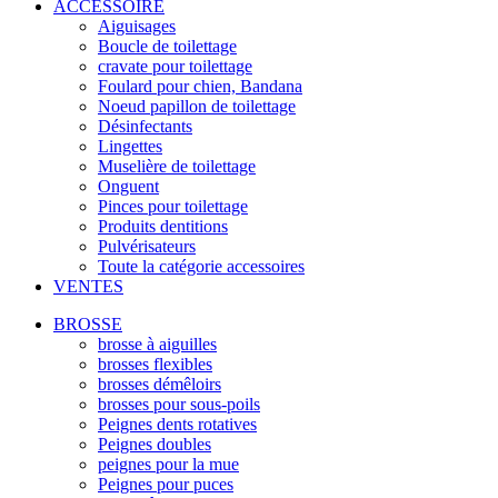
ACCESSOIRE
Aiguisages
Boucle de toilettage
cravate pour toilettage
Foulard pour chien, Bandana
Noeud papillon de toilettage
Désinfectants
Lingettes
Muselière de toilettage
Onguent
Pinces pour toilettage
Produits dentitions
Pulvérisateurs
Toute la catégorie accessoires
VENTES
BROSSE
brosse à aiguilles
brosses flexibles
brosses démêloirs
brosses pour sous-poils
Peignes dents rotatives
Peignes doubles
peignes pour la mue
Peignes pour puces