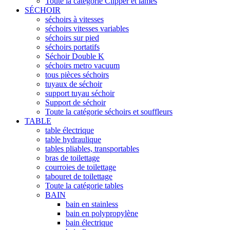
Toute la catégorie Clipper et lames
SÉCHOIR
séchoirs à vitesses
séchoirs vitesses variables
séchoirs sur pied
séchoirs portatifs
Séchoir Double K
séchoirs metro vacuum
tous pièces séchoirs
tuyaux de séchoir
support tuyau séchoir
Support de séchoir
Toute la catégorie séchoirs et souffleurs
TABLE
table électrique
table hydraulique
tables pliables, transportables
bras de toilettage
courroies de toilettage
tabouret de toilettage
Toute la catégorie tables
BAIN
bain en stainless
bain en polypropylène
bain électrique