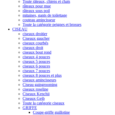
Toute râteaux, chiens et chats
râteaux pour mue
râteaux sous poil
mitaines, gants de toilettage
couteau amincisseur
Toute la catégorie peignes et brosses
CISEAU
ciseaux droitier
Ciseaux gaucher
ciseaux courbés
ciseaux droit
ciseaux bout rond
ciseaux 4 pouces
ciseaux 5 pouces
ciseaux 6 pouces
ciseaux 7 pouces
ciseaux 8 pouces et plus
ciseaux amincisseurs
Ciseau gaingrooming
ciseaux roseline
Ciseaux Kenchii
Ciseaux Geib
Toute la catégorie ciseaux
GRIFFE
Coupe-griffe guillotine