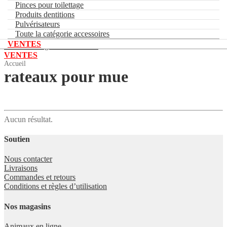
Muselière de toilettage
Pinces pour toilettage
Onguent
Produits dentitions
Pinces pour toilettage
Pulvérisateurs
Produits dentitions
Toute la catégorie accessoires
Pulvérisateurs
VENTES
Toute la catégorie accessoires
VENTES
Accueil
rateaux pour mue
Aucun résultat.
Soutien
Nous contacter
Livraisons
Commandes et retours
Conditions et règles d’utilisation
Nos magasins
Animaux en ligne