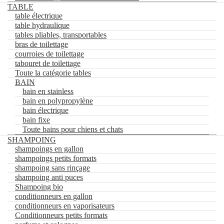
TABLE
tuyaux de séchoir
table électrique
support tuyau séchoir
Support de séchoir
table hydraulique
Toute la catégorie séchoirs et souffleurs
tables pliables, transportables
TABLE
bras de toilettage
table électrique
courroies de toilettage
table hydraulique
tabouret de toilettage
tables pliables, transportables
Toute la catégorie tables
bras de toilettage
BAIN
courroies de toilettage
bain en stainless
tabouret de toilettage
bain en polypropylène
Toute la catégorie tables
bain électrique
BAIN
bain fixe
bain en stainless
Toute bains pour chiens et chats
bain en polypropylène
SHAMPOING
bain électrique
shampoings en gallon
bain fixe
shampoings petits formats
Toute bains pour chiens et chats
shampoing sans rinçage
SHAMPOING
shampoing anti puces
shampoings en gallon
Shampoing bio
shampoings petits formats
shampoing sans rinçage
conditionneurs en gallon
shampoing anti puces
conditionneurs en vaporisateurs
Shampoing bio
Conditionneurs petits formats
conditionneurs en gallon