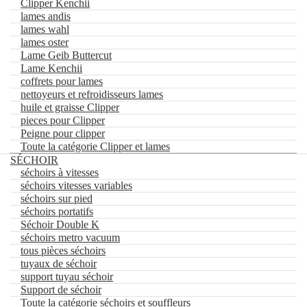
Clipper Kenchii
Clippers de finitions
lames andis
clippers sans fil
lames wahl
Clipper Andis
lames oster
Clipper wahl
Lame Geib Buttercut
Clipper oster
Lame Kenchii
Clipper Kenchii
coffrets pour lames
lames andis
nettoyeurs et refroidisseurs lames
lames wahl
lames oster
huile et graisse Clipper
Lame Geib Buttercut
pieces pour Clipper
Lame Kenchii
Peigne pour clipper
coffrets pour lames
Toute la catégorie Clipper et lames
nettoyeurs et refroidisseurs lames
SÉCHOIR
huile et graisse Clipper
séchoirs à vitesses
pieces pour Clipper
séchoirs vitesses variables
Peigne pour clipper
séchoirs sur pied
Toute la catégorie Clipper et lames
séchoirs portatifs
SÉCHOIR
Séchoir Double K
séchoirs à vitesses
séchoirs metro vacuum
séchoirs vitesses variables
tous pièces séchoirs
séchoirs sur pied
tuyaux de séchoir
séchoirs portatifs
support tuyau séchoir
Séchoir Double K
Support de séchoir
séchoirs metro vacuum
Toute la catégorie séchoirs et souffleurs
tous pièces séchoirs