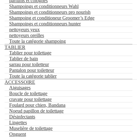
parfums et colognes
conditionneurs en vaporisateurs
Shampoings et conditionneurs Wahl
Conditionneurs petits formats
Shampoings et conditionneurs pro nourish
parfums et colognes
Shampoing et conditioneur Groomer’s Edge
Shampoings et conditionneurs Wahl
Shampoings et conditionneurs hunter
Shampoings et conditionneurs pro nourish
nettoyeurs yeux
Shampoing et conditioneur Groomer’s Edge
nettoyeurs oreilles
Shampoings et conditionneurs hunter
Toute la catégorie shampoing
nettoyeurs yeux
TABLIER
nettoyeurs oreilles
Tablier pour toilettage
Toute la catégorie shampoing
Tablier de bain
TABLIER
sarrau pour toiletteur
Tablier pour toilettage
Pantalon pour toiletteur
Tablier de bain
Toute la catégorie tablier
sarrau pour toiletteur
Pantalon pour toiletteur
ACCESSOIRE
Toute la catégorie tablier
Aiguisages
ACCESSOIRE
Boucle de toilettage
Aiguisages
cravate pour toilettage
Boucle de toilettage
Foulard pour chien, Bandana
cravate pour toilettage
Noeud papillon de toilettage
Foulard pour chien, Bandana
Désinfectants
Noeud papillon de toilettage
Lingettes
Désinfectants
Muselière de toilettage
Lingettes
Onguent