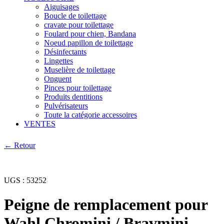
Aiguisages
Boucle de toilettage
cravate pour toilettage
Foulard pour chien, Bandana
Noeud papillon de toilettage
Désinfectants
Lingettes
Muselière de toilettage
Onguent
Pinces pour toilettage
Produits dentitions
Pulvérisateurs
Toute la catégorie accessoires
VENTES
← Retour
UGS :
53252
Peigne de remplacement pour
Wahl Chromini / Bravmini