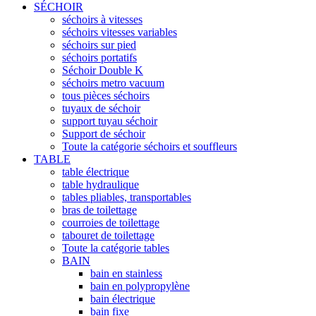
SÉCHOIR
séchoirs à vitesses
séchoirs vitesses variables
séchoirs sur pied
séchoirs portatifs
Séchoir Double K
séchoirs metro vacuum
tous pièces séchoirs
tuyaux de séchoir
support tuyau séchoir
Support de séchoir
Toute la catégorie séchoirs et souffleurs
TABLE
table électrique
table hydraulique
tables pliables, transportables
bras de toilettage
courroies de toilettage
tabouret de toilettage
Toute la catégorie tables
BAIN
bain en stainless
bain en polypropylène
bain électrique
bain fixe