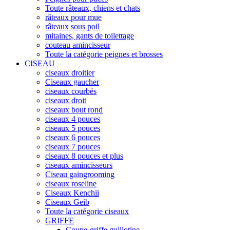
Toute râteaux, chiens et chats
râteaux pour mue
râteaux sous poil
mitaines, gants de toilettage
couteau amincisseur
Toute la catégorie peignes et brosses
CISEAU
ciseaux droitier
Ciseaux gaucher
ciseaux courbés
ciseaux droit
ciseaux bout rond
ciseaux 4 pouces
ciseaux 5 pouces
ciseaux 6 pouces
ciseaux 7 pouces
ciseaux 8 pouces et plus
ciseaux amincisseurs
Ciseau gaingrooming
ciseaux roseline
Ciseaux Kenchii
Ciseaux Geib
Toute la catégorie ciseaux
GRIFFE
Coupe-griffe guillotine