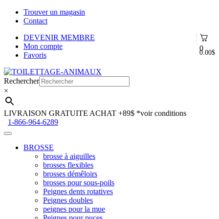
Trouver un magasin
Contact
DEVENIR MEMBRE
Mon compte
0
0.00
$
Favoris
Aller
Aller
à
au
Rechercher
la
contenu
×
navigation
LIVRAISON GRATUITE ACHAT +89$
*voir conditions
1-866-964-6289
BROSSE
brosse à aiguilles
brosses flexibles
brosses démêloirs
brosses pour sous-poils
Peignes dents rotatives
Peignes doubles
peignes pour la mue
Peignes pour puces