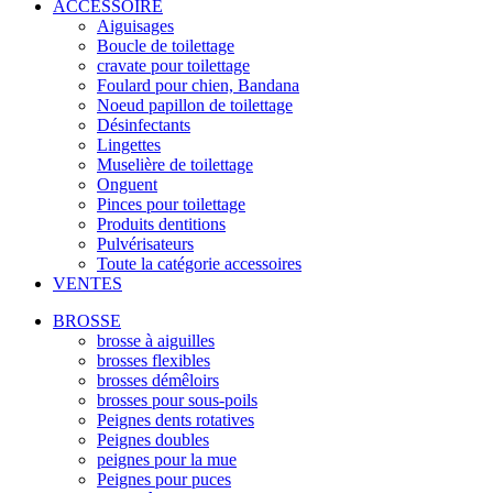
ACCESSOIRE
Aiguisages
Boucle de toilettage
cravate pour toilettage
Foulard pour chien, Bandana
Noeud papillon de toilettage
Désinfectants
Lingettes
Muselière de toilettage
Onguent
Pinces pour toilettage
Produits dentitions
Pulvérisateurs
Toute la catégorie accessoires
VENTES
BROSSE
brosse à aiguilles
brosses flexibles
brosses démêloirs
brosses pour sous-poils
Peignes dents rotatives
Peignes doubles
peignes pour la mue
Peignes pour puces