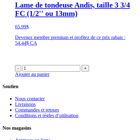
Lame de tondeuse Andis, taille 3 3/4
FC (1/2'' ou 13mm)
65.99
$
Devenez membre premium et profitez de ce prix rabais :
54.44$ CA
-
+
Ajouter au panier
Soutien
Nous contacter
Livraisons
Commandes et retours
Conditions et règles d’utilisation
Nos magasins