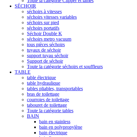
Toute la catégorie Clipper et lames
SÉCHOIR
séchoirs à vitesses
séchoirs vitesses variables
séchoirs sur pied
séchoirs portatifs
Séchoir Double K
séchoirs metro vacuum
tous pièces séchoirs
tuyaux de séchoir
support tuyau séchoir
Support de séchoir
Toute la catégorie séchoirs et souffleurs
TABLE
table électrique
table hydraulique
tables pliables, transportables
bras de toilettage
courroies de toilettage
tabouret de toilettage
Toute la catégorie tables
BAIN
bain en stainless
bain en polypropylène
bain électrique