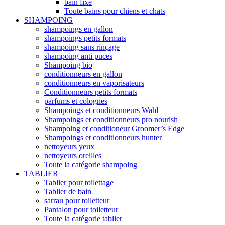
bain fixe
Toute bains pour chiens et chats
SHAMPOING
shampoings en gallon
shampoings petits formats
shampoing sans rinçage
shampoing anti puces
Shampoing bio
conditionneurs en gallon
conditionneurs en vaporisateurs
Conditionneurs petits formats
parfums et colognes
Shampoings et conditionneurs Wahl
Shampoings et conditionneurs pro nourish
Shampoing et conditioneur Groomer’s Edge
Shampoings et conditionneurs hunter
nettoyeurs yeux
nettoyeurs oreilles
Toute la catégorie shampoing
TABLIER
Tablier pour toilettage
Tablier de bain
sarrau pour toiletteur
Pantalon pour toiletteur
Toute la catégorie tablier