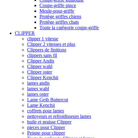
Coupe-griffe pince
Meule-pour-griffe
Protège griffes chiens
Protège griffes chats
Toute la catégorie coupe-griffe
CLIPPER
clipper 1 vitesse
Clipper 2 vitesses et plus
Clippers de finitions
clippers sans fil
Clipper Andis
Clipper wahl
Clipper oster
Clipper Kenchii
lames andis
lames wahl
lames oster
Lame Geib Buttercut
Lame Kenchii
coffrets pour lames
nettoyeurs et refroidisseurs lames
huile et graisse Clipper
pieces pour Clipper
Peigne pour clipper