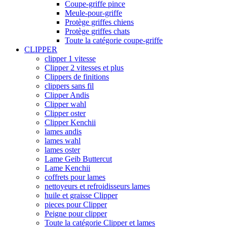
Coupe-griffe pince
Meule-pour-griffe
Protège griffes chiens
Protège griffes chats
Toute la catégorie coupe-griffe
CLIPPER
clipper 1 vitesse
Clipper 2 vitesses et plus
Clippers de finitions
clippers sans fil
Clipper Andis
Clipper wahl
Clipper oster
Clipper Kenchii
lames andis
lames wahl
lames oster
Lame Geib Buttercut
Lame Kenchii
coffrets pour lames
nettoyeurs et refroidisseurs lames
huile et graisse Clipper
pieces pour Clipper
Peigne pour clipper
Toute la catégorie Clipper et lames