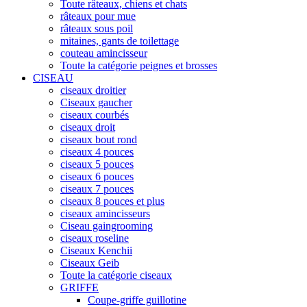
Toute râteaux, chiens et chats
râteaux pour mue
râteaux sous poil
mitaines, gants de toilettage
couteau amincisseur
Toute la catégorie peignes et brosses
CISEAU
ciseaux droitier
Ciseaux gaucher
ciseaux courbés
ciseaux droit
ciseaux bout rond
ciseaux 4 pouces
ciseaux 5 pouces
ciseaux 6 pouces
ciseaux 7 pouces
ciseaux 8 pouces et plus
ciseaux amincisseurs
Ciseau gaingrooming
ciseaux roseline
Ciseaux Kenchii
Ciseaux Geib
Toute la catégorie ciseaux
GRIFFE
Coupe-griffe guillotine