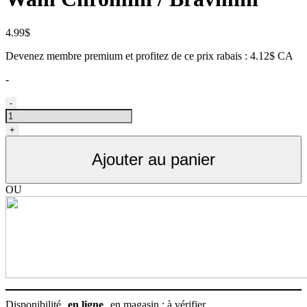
4.99
$
Devenez membre premium et profitez de ce prix rabais : 4.12$ CA
-
quantité
-
de
Peigne
+
de
remplacement
Ajouter au panier
pour
Wahl
Chromini
OU
/
Bravmini
Disponibilité
en ligne
en magasin : à vérifier