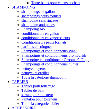
Toute bains pour chiens et chats
SHAMPOING
shampoings en gallon
shampoings petits formats
shampoing sans rinçage
shampoing anti puces
Shampoing bio
conditionneurs en gallon
conditionneurs en vaporisateurs
Conditionneurs petits formats
parfums et colognes
Shampoings et conditionneurs Wahl
Shampoings et conditionneurs pro nourish
Shampoing et conditioneur Groomer’s Edge
Shampoings et conditionneurs hunter
nettoyeurs yeux
nettoyeurs oreilles
Toute la catégorie shampoing
TABLIER
Tablier pour toilettage
Tablier de bain
sarrau pour toiletteur
Pantalon pour toiletteur
Toute la catégorie tablier
ACCESSOIRE