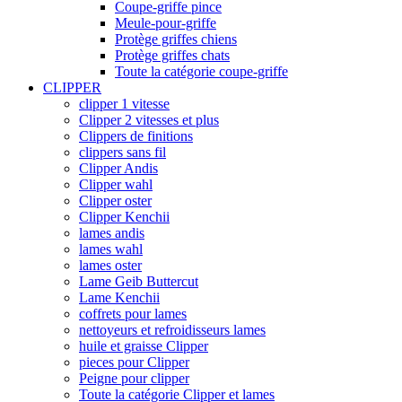
Coupe-griffe pince
Meule-pour-griffe
Protège griffes chiens
Protège griffes chats
Toute la catégorie coupe-griffe
CLIPPER
clipper 1 vitesse
Clipper 2 vitesses et plus
Clippers de finitions
clippers sans fil
Clipper Andis
Clipper wahl
Clipper oster
Clipper Kenchii
lames andis
lames wahl
lames oster
Lame Geib Buttercut
Lame Kenchii
coffrets pour lames
nettoyeurs et refroidisseurs lames
huile et graisse Clipper
pieces pour Clipper
Peigne pour clipper
Toute la catégorie Clipper et lames