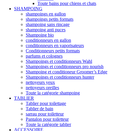
Toute bains pour chiens et chats
SHAMPOING
shampoings en gallon
shampoings petits formats
shampoing sans rinçage
shampoing anti puces
Shampoing bio
conditionneurs en gallon
conditionneurs en vaporisateurs
Conditionneurs petits formats
parfums et colognes
Shampoings et conditionneurs Wahl
Shampoings et conditionneurs pro nourish
Shampoing et conditioneur Groomer’s Edge
Shampoings et conditionneurs hunter
nettoyeurs yeux
nettoyeurs oreilles
Toute la catégorie shampoing
TABLIER
Tablier pour toilettage
Tablier de bain
sarrau pour toiletteur
Pantalon pour toiletteur
Toute la catégorie tablier
ACCESSOIRE