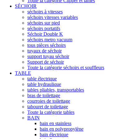
Toute la catégorie Clipper et lames
SÉCHOIR
séchoirs à vitesses
séchoirs vitesses variables
séchoirs sur pied
séchoirs portatifs
Séchoir Double K
séchoirs metro vacuum
tous pièces séchoirs
tuyaux de séchoir
support tuyau séchoir
Support de séchoir
Toute la catégorie séchoirs et souffleurs
TABLE
table électrique
table hydraulique
tables pliables, transportables
bras de toilettage
courroies de toilettage
tabouret de toilettage
Toute la catégorie tables
BAIN
bain en stainless
bain en polypropylène
bain électrique