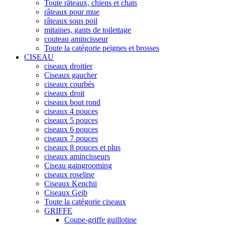
Toute râteaux, chiens et chats
râteaux pour mue
râteaux sous poil
mitaines, gants de toilettage
couteau amincisseur
Toute la catégorie peignes et brosses
CISEAU
ciseaux droitier
Ciseaux gaucher
ciseaux courbés
ciseaux droit
ciseaux bout rond
ciseaux 4 pouces
ciseaux 5 pouces
ciseaux 6 pouces
ciseaux 7 pouces
ciseaux 8 pouces et plus
ciseaux amincisseurs
Ciseau gaingrooming
ciseaux roseline
Ciseaux Kenchii
Ciseaux Geib
Toute la catégorie ciseaux
GRIFFE
Coupe-griffe guillotine