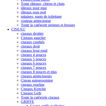
Toute râteaux, chiens et chats
râteaux pour mue
râteaux sous poil
mitaines, gants de toilettage
couteau amincisseur
Toute la catégorie peignes et brosses
CISEAU
ciseaux droitier
Ciseaux gaucher
ciseaux courbés
ciseaux droit
ciseaux bout rond
ciseaux 4 pouces
ciseaux 5 pouces
ciseaux 6 pouces
ciseaux 7 pouces
ciseaux 8 pouces et plus
ciseaux amincisseurs
Ciseau gaingrooming
ciseaux roseline
Ciseaux Kenchii
Ciseaux Geib
Toute la catégorie ciseaux
GRIFFE
Coupe-griffe guillotine