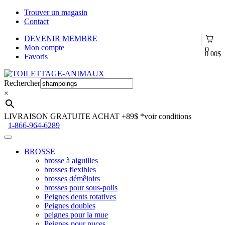
Trouver un magasin
Contact
DEVENIR MEMBRE
Mon compte
0
0.00
$
Favoris
Aller
Aller
à
au
Rechercher
la
contenu
×
navigation
LIVRAISON GRATUITE ACHAT +89$
*voir conditions
1-866-964-6289
BROSSE
brosse à aiguilles
brosses flexibles
brosses démêloirs
brosses pour sous-poils
Peignes dents rotatives
Peignes doubles
peignes pour la mue
Peignes pour puces