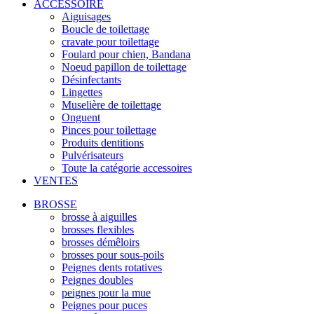
ACCESSOIRE
Aiguisages
Boucle de toilettage
cravate pour toilettage
Foulard pour chien, Bandana
Noeud papillon de toilettage
Désinfectants
Lingettes
Muselière de toilettage
Onguent
Pinces pour toilettage
Produits dentitions
Pulvérisateurs
Toute la catégorie accessoires
VENTES
BROSSE
brosse à aiguilles
brosses flexibles
brosses démêloirs
brosses pour sous-poils
Peignes dents rotatives
Peignes doubles
peignes pour la mue
Peignes pour puces