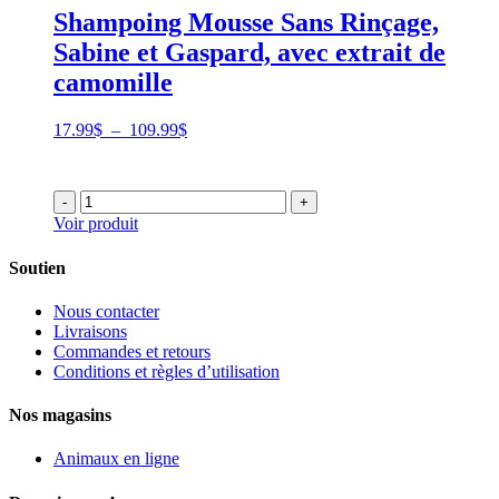
Shampoing Mousse Sans Rinçage,
Sabine et Gaspard, avec extrait de
camomille
Plage
17.99
$
–
109.99
$
de
prix :
17.99$
-
+
à
Voir produit
109.99$
Soutien
Nous contacter
Livraisons
Commandes et retours
Conditions et règles d’utilisation
Nos magasins
Animaux en ligne