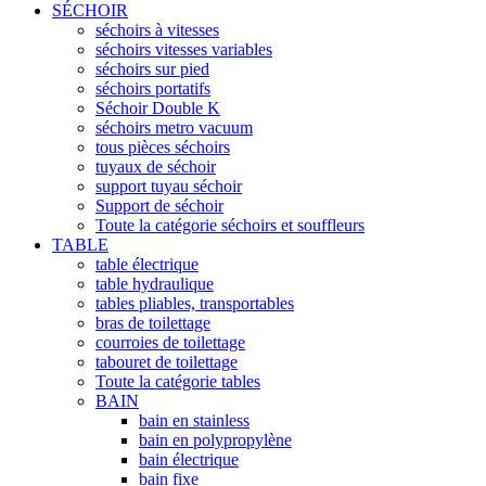
SÉCHOIR
séchoirs à vitesses
séchoirs vitesses variables
séchoirs sur pied
séchoirs portatifs
Séchoir Double K
séchoirs metro vacuum
tous pièces séchoirs
tuyaux de séchoir
support tuyau séchoir
Support de séchoir
Toute la catégorie séchoirs et souffleurs
TABLE
table électrique
table hydraulique
tables pliables, transportables
bras de toilettage
courroies de toilettage
tabouret de toilettage
Toute la catégorie tables
BAIN
bain en stainless
bain en polypropylène
bain électrique
bain fixe