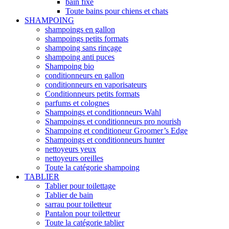
bain fixe
Toute bains pour chiens et chats
SHAMPOING
shampoings en gallon
shampoings petits formats
shampoing sans rinçage
shampoing anti puces
Shampoing bio
conditionneurs en gallon
conditionneurs en vaporisateurs
Conditionneurs petits formats
parfums et colognes
Shampoings et conditionneurs Wahl
Shampoings et conditionneurs pro nourish
Shampoing et conditioneur Groomer’s Edge
Shampoings et conditionneurs hunter
nettoyeurs yeux
nettoyeurs oreilles
Toute la catégorie shampoing
TABLIER
Tablier pour toilettage
Tablier de bain
sarrau pour toiletteur
Pantalon pour toiletteur
Toute la catégorie tablier