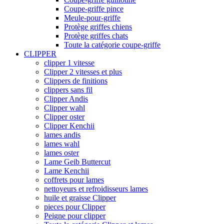
Coupe-griffe pince
Meule-pour-griffe
Protège griffes chiens
Protège griffes chats
Toute la catégorie coupe-griffe
CLIPPER
clipper 1 vitesse
Clipper 2 vitesses et plus
Clippers de finitions
clippers sans fil
Clipper Andis
Clipper wahl
Clipper oster
Clipper Kenchii
lames andis
lames wahl
lames oster
Lame Geib Buttercut
Lame Kenchii
coffrets pour lames
nettoyeurs et refroidisseurs lames
huile et graisse Clipper
pieces pour Clipper
Peigne pour clipper