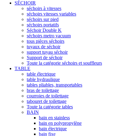
SÉCHOIR
séchoirs à vitesses
séchoirs vitesses variables
séchoirs sur pied
séchoirs portatifs
Séchoir Double K
séchoirs metro vacuum
tous pièces séchoirs
tuyaux de séchoir
support tuyau séchoir
Support de séchoir
Toute la catégorie séchoirs et souffleurs
TABLE
table électrique
table hydraulique
tables pliables, transportables
bras de toilettage
courroies de toilettage
tabouret de toilettage
Toute la catégorie tables
BAIN
bain en stainless
bain en polypropylène
bain électrique
bain fixe