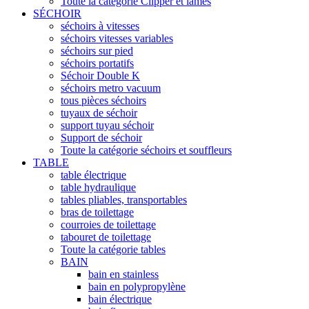
Toute la catégorie Clipper et lames
SÉCHOIR
séchoirs à vitesses
séchoirs vitesses variables
séchoirs sur pied
séchoirs portatifs
Séchoir Double K
séchoirs metro vacuum
tous pièces séchoirs
tuyaux de séchoir
support tuyau séchoir
Support de séchoir
Toute la catégorie séchoirs et souffleurs
TABLE
table électrique
table hydraulique
tables pliables, transportables
bras de toilettage
courroies de toilettage
tabouret de toilettage
Toute la catégorie tables
BAIN
bain en stainless
bain en polypropylène
bain électrique