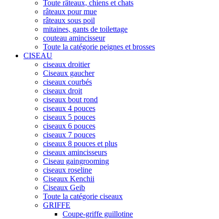
Toute râteaux, chiens et chats
râteaux pour mue
râteaux sous poil
mitaines, gants de toilettage
couteau amincisseur
Toute la catégorie peignes et brosses
CISEAU
ciseaux droitier
Ciseaux gaucher
ciseaux courbés
ciseaux droit
ciseaux bout rond
ciseaux 4 pouces
ciseaux 5 pouces
ciseaux 6 pouces
ciseaux 7 pouces
ciseaux 8 pouces et plus
ciseaux amincisseurs
Ciseau gaingrooming
ciseaux roseline
Ciseaux Kenchii
Ciseaux Geib
Toute la catégorie ciseaux
GRIFFE
Coupe-griffe guillotine