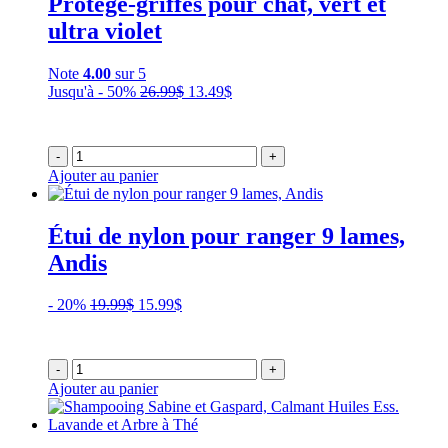
Protège-griffes pour chat, vert et
ultra violet
Note
4.00
sur 5
Le
Le
Jusqu'à - 50%
26.99
$
13.49
$
prix
prix
initial
actuel
était :
est :
-
+
26.99$.
13.49$.
Ajouter au panier
Étui de nylon pour ranger 9 lames,
Andis
Le
Le
- 20%
19.99
$
15.99
$
prix
prix
initial
actuel
était :
est :
-
+
19.99$.
15.99$.
Ajouter au panier