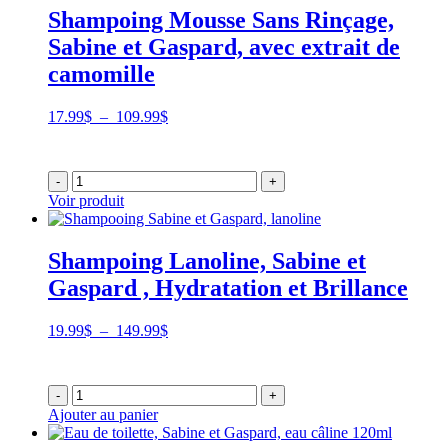
Shampoing Mousse Sans Rinçage,
Sabine et Gaspard, avec extrait de
camomille
Plage
17.99
$
–
109.99
$
de
prix :
17.99$
-
+
à
Voir produit
109.99$
Shampoing Lanoline, Sabine et
Gaspard , Hydratation et Brillance
Plage
19.99
$
–
149.99
$
de
prix :
19.99$
-
+
à
Ajouter au panier
149.99$