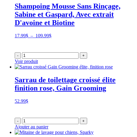
Shampoing Mousse Sans Rinçage,
Sabine et Gaspard, Avec extrait
D'avoine et Biotine
Plage
17.99
$
–
109.99
$
de
prix :
17.99$
-
+
à
Voir produit
109.99$
Sarrau de toilettage croissé élite
finition rose, Gain Grooming
52.99
$
-
+
Ajouter au panier