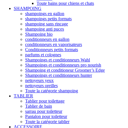
Toute bains pour chiens et chats
SHAMPOING
shampoings en gallon
shampoings petits formats
shampoing sans rinçage
shampoing anti puces
Shampoing bio
conditionneurs en gallon
conditionneurs en vaporisateurs
Conditionneurs petits formats
parfums et colognes
Shampoings et conditionneurs Wahl
Shampoings et conditionneurs pro nourish
Shampoing et conditioneur Groomer’s Edge
Shampoings et conditionneurs hunter
nettoyeurs yeux
nettoyeurs oreilles
Toute la catégorie shampoing
TABLIER
Tablier pour toilettage
Tablier de bain
sarrau pour toiletteur
Pantalon pour toiletteur
Toute la catégorie tablier
ACCESSOIRE