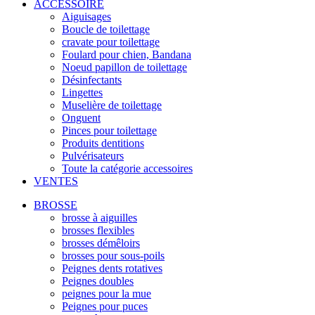
ACCESSOIRE
Aiguisages
Boucle de toilettage
cravate pour toilettage
Foulard pour chien, Bandana
Noeud papillon de toilettage
Désinfectants
Lingettes
Muselière de toilettage
Onguent
Pinces pour toilettage
Produits dentitions
Pulvérisateurs
Toute la catégorie accessoires
VENTES
BROSSE
brosse à aiguilles
brosses flexibles
brosses démêloirs
brosses pour sous-poils
Peignes dents rotatives
Peignes doubles
peignes pour la mue
Peignes pour puces