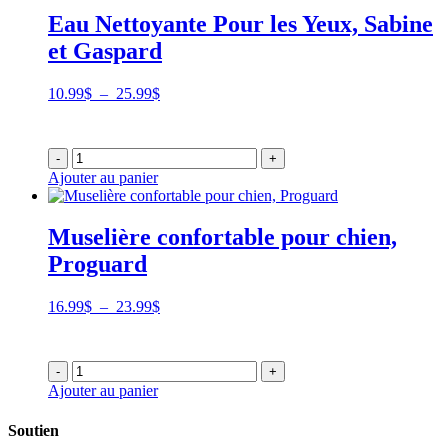
Eau Nettoyante Pour les Yeux, Sabine
et Gaspard
Plage
10.99
$
–
25.99
$
de
prix :
10.99$
-
+
à
Ajouter au panier
25.99$
Muselière confortable pour chien,
Proguard
Plage
16.99
$
–
23.99
$
de
prix :
16.99$
-
+
à
Ajouter au panier
23.99$
Soutien