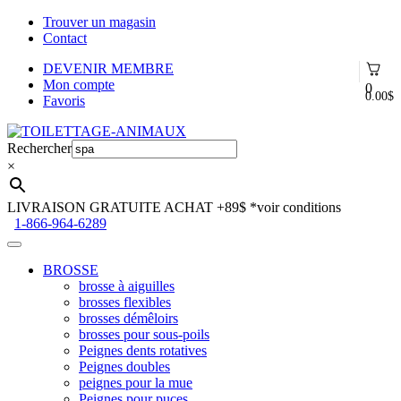
Trouver un magasin
Contact
DEVENIR MEMBRE
Mon compte
0
0.00
$
Favoris
Aller
Aller
à
au
Rechercher
la
contenu
×
navigation
LIVRAISON GRATUITE ACHAT +89$
*voir conditions
1-866-964-6289
BROSSE
brosse à aiguilles
brosses flexibles
brosses démêloirs
brosses pour sous-poils
Peignes dents rotatives
Peignes doubles
peignes pour la mue
Peignes pour puces