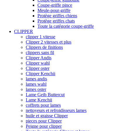
Coupe-griffe pince
Meule-pour-griffe
Protège griffes chiens
Protège griffes chats
Toute la catégorie coupe-griffe
CLIPPER
clipper 1 vitesse
Clipper 2 vitesses et plus
Clippers de finitions
clippers sans fil
Clipper Andis
Clipper wahl
Clipper oster
Clipper Kenchii
lames andis
lames wahl
lames oster
Lame Geib Buttercut
Lame Kenchii
coffrets pour lames
nettoyeurs et refroidisseurs lames
huile et graisse Clipper
pieces pour Clipper
Peigne pour clipper