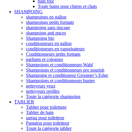
bain fixe
Toute bains pour chiens et chats
SHAMPOING
shampoings en gallon
shampoings petits formats
shampoing sans rinçage
shampoing anti puces
Shampoing bio
conditionneurs en gallon
conditionneurs en vaporisateurs
Conditionneurs petits formats
parfums et colognes
Shampoings et conditionneurs Wahl
Shampoings et conditionneurs pro nourish
Shampoing et conditioneur Groomer’s Edge
Shampoings et conditionneurs hunter
nettoyeurs yeux
nettoyeurs oreilles
Toute la catégorie shampoing
TABLIER
Tablier pour toilettage
Tablier de bain
sarrau pour toiletteur
Pantalon pour toiletteur
Toute la catégorie tablier