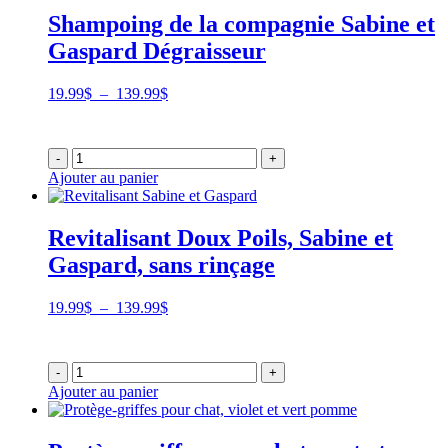
Shampoing de la compagnie Sabine et
Gaspard Dégraisseur
Plage
19.99
$
–
139.99
$
de
prix :
19.99$
-
+
à
Ajouter au panier
139.99$
Revitalisant Doux Poils, Sabine et
Gaspard, sans rinçage
Plage
19.99
$
–
139.99
$
de
prix :
19.99$
-
+
à
Ajouter au panier
139.99$