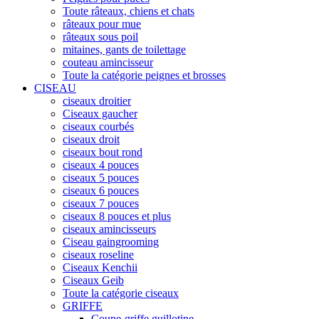
Toute râteaux, chiens et chats
râteaux pour mue
râteaux sous poil
mitaines, gants de toilettage
couteau amincisseur
Toute la catégorie peignes et brosses
CISEAU
ciseaux droitier
Ciseaux gaucher
ciseaux courbés
ciseaux droit
ciseaux bout rond
ciseaux 4 pouces
ciseaux 5 pouces
ciseaux 6 pouces
ciseaux 7 pouces
ciseaux 8 pouces et plus
ciseaux amincisseurs
Ciseau gaingrooming
ciseaux roseline
Ciseaux Kenchii
Ciseaux Geib
Toute la catégorie ciseaux
GRIFFE
Coupe-griffe guillotine