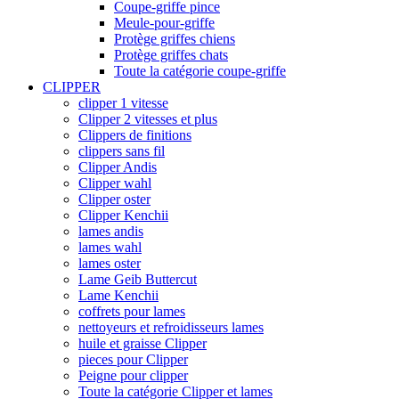
Coupe-griffe pince
Meule-pour-griffe
Protège griffes chiens
Protège griffes chats
Toute la catégorie coupe-griffe
CLIPPER
clipper 1 vitesse
Clipper 2 vitesses et plus
Clippers de finitions
clippers sans fil
Clipper Andis
Clipper wahl
Clipper oster
Clipper Kenchii
lames andis
lames wahl
lames oster
Lame Geib Buttercut
Lame Kenchii
coffrets pour lames
nettoyeurs et refroidisseurs lames
huile et graisse Clipper
pieces pour Clipper
Peigne pour clipper
Toute la catégorie Clipper et lames