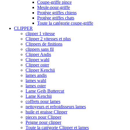
Coupe-griffe pince
Meule-pour-griffe
Protège griffes chiens
Protège griffes chats
Toute la catégorie coupe-griffe
CLIPPER
clipper 1 vitesse
Clipper 2 vitesses et plus
Clippers de finitions
clippers sans fil
Clipper Andis
Clipper wahl
Clipper oster
Clipper Kenchii
lames andis
lames wahl
lames oster
Lame Geib Buttercut
Lame Kenchii
coffrets pour lames
nettoyeurs et refroidisseurs lames
huile et graisse Clipper
pieces pour Clipper
Peigne pour clipper
Toute la catégorie Clipper et lames