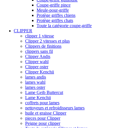
Coupe-griffe pince
Meule-pour-griffe
Protège griffes chiens
Protège griffes chats
Toute la catégorie coupe-griffe
CLIPPER
clipper 1 vitesse
Clipper 2 vitesses et plus
Clippers de finitions
clippers sans fil
Clipper Andis
Clipper wahl
Clipper oster
Clipper Kenchii
lames andis
lames wahl
lames oster
Lame Geib Buttercut
Lame Kenchii
coffrets pour lames
nettoyeurs et refroidisseurs lames
huile et graisse Clipper
pieces pour Clipper
Peigne pour clipper