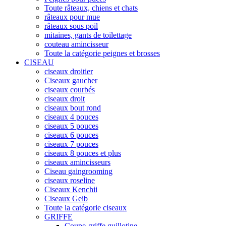
Toute râteaux, chiens et chats
râteaux pour mue
râteaux sous poil
mitaines, gants de toilettage
couteau amincisseur
Toute la catégorie peignes et brosses
CISEAU
ciseaux droitier
Ciseaux gaucher
ciseaux courbés
ciseaux droit
ciseaux bout rond
ciseaux 4 pouces
ciseaux 5 pouces
ciseaux 6 pouces
ciseaux 7 pouces
ciseaux 8 pouces et plus
ciseaux amincisseurs
Ciseau gaingrooming
ciseaux roseline
Ciseaux Kenchii
Ciseaux Geib
Toute la catégorie ciseaux
GRIFFE
Coupe-griffe guillotine