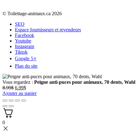
© Toilettage-animaux.ca 2026
SEO
Espace fournisseurs et revendeurs
Facebook
Youtube
Instagram
Tiktok
Google 5⭐
Plan du site
Vous regardez :
Peigne anti-puces pour animaux, 70 dents, Wahl
Le
Le
8.99
$
6.99
$
prix
prix
Ajouter au panier
initial
actuel
était :
est :
8.99$.
6.99$.
0