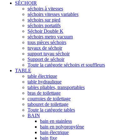
SÉCHOIR
séchoirs à vitesses
séchoirs vitesses variables
séchoirs sur pied
séchoirs portatifs
Séchoir Double K
séchoirs metro vacuum
tous pièces séchoirs
tuyaux de séchoir
support tuyau séchoir
Support de séchoir
Toute la catégorie séchoirs et souffleurs
TABLE
table électrique
table hydraulique
tables pliables, transportables
bras de toilettage
courroies de toilettage
tabouret de toilettage
Toute la catégorie tables
BAIN
bain en stainless
bain en polypropylène
bain électrique
bain fixe