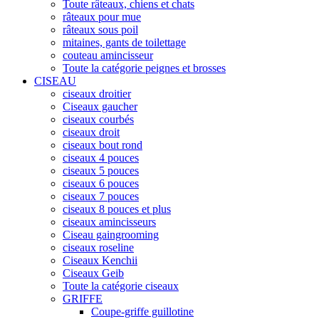
Toute râteaux, chiens et chats
râteaux pour mue
râteaux sous poil
mitaines, gants de toilettage
couteau amincisseur
Toute la catégorie peignes et brosses
CISEAU
ciseaux droitier
Ciseaux gaucher
ciseaux courbés
ciseaux droit
ciseaux bout rond
ciseaux 4 pouces
ciseaux 5 pouces
ciseaux 6 pouces
ciseaux 7 pouces
ciseaux 8 pouces et plus
ciseaux amincisseurs
Ciseau gaingrooming
ciseaux roseline
Ciseaux Kenchii
Ciseaux Geib
Toute la catégorie ciseaux
GRIFFE
Coupe-griffe guillotine