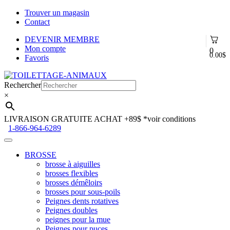
Trouver un magasin
Contact
DEVENIR MEMBRE
Mon compte
0
0.00
$
Favoris
Aller
Aller
à
au
Rechercher
la
contenu
×
navigation
LIVRAISON GRATUITE ACHAT +89$
*voir conditions
1-866-964-6289
BROSSE
brosse à aiguilles
brosses flexibles
brosses démêloirs
brosses pour sous-poils
Peignes dents rotatives
Peignes doubles
peignes pour la mue
Peignes pour puces