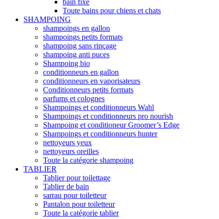
bain fixe
Toute bains pour chiens et chats
SHAMPOING
shampoings en gallon
shampoings petits formats
shampoing sans rinçage
shampoing anti puces
Shampoing bio
conditionneurs en gallon
conditionneurs en vaporisateurs
Conditionneurs petits formats
parfums et colognes
Shampoings et conditionneurs Wahl
Shampoings et conditionneurs pro nourish
Shampoing et conditioneur Groomer’s Edge
Shampoings et conditionneurs hunter
nettoyeurs yeux
nettoyeurs oreilles
Toute la catégorie shampoing
TABLIER
Tablier pour toilettage
Tablier de bain
sarrau pour toiletteur
Pantalon pour toiletteur
Toute la catégorie tablier