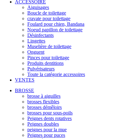
ACCESSOIRE
Aiguisages
Boucle de toilettage
cravate pour toilettage
Foulard pour chien, Bandana
Noeud papillon de toilettage
Désinfectants
Lingettes
Muselière de toilettage
Onguent
Pinces pour toilettage
Produits dentitions
Pulvérisateurs
Toute la catégorie accessoires
VENTES
BROSSE
brosse à aiguilles
brosses flexibles
brosses démêloirs
brosses pour sous-poils
Peignes dents rotatives
Peignes doubles
peignes pour la mue
Peignes pour puces