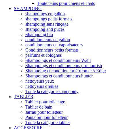
Toute bains pour chiens et chats
SHAMPOING
shampoings en gallon
shampoings petits formats
shampoing sans rinçage
shampoing anti puces
Shampoing bio
conditionneurs en gallon
conditionneurs en vaporisateurs
Conditionneurs petits formats
parfums et colognes
Shampoings et conditionneurs Wahl
Shampoings et conditionneurs pro nourish
Shampoing et conditioneur Groomer’s Edge
Shampoings et conditionneurs hunter
nettoyeurs yeux
nettoyeurs oreilles
Toute la catégorie shampoing
TABLIER
Tablier pour toilettage
Tablier de bain
sarrau pour toiletteur
Pantalon pour toiletteur
Toute la catégorie tablier
ACCESSOIRE