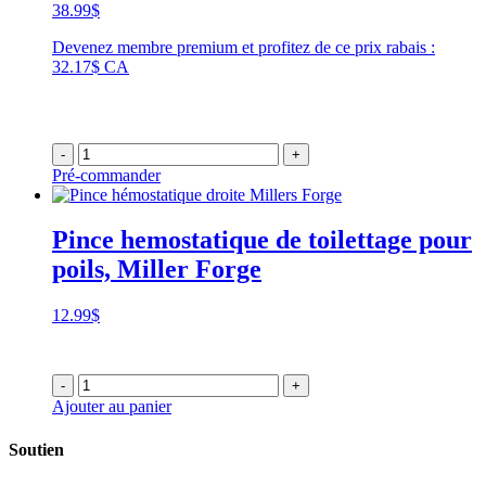
38.99
$
Devenez membre premium et profitez de ce prix rabais :
32.17$ CA
-
+
Pré-commander
Pince hemostatique de toilettage pour
poils, Miller Forge
12.99
$
-
+
Ajouter au panier
Soutien