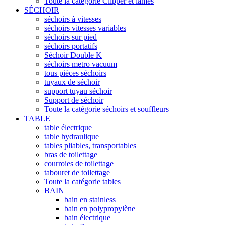
Toute la catégorie Clipper et lames
SÉCHOIR
séchoirs à vitesses
séchoirs vitesses variables
séchoirs sur pied
séchoirs portatifs
Séchoir Double K
séchoirs metro vacuum
tous pièces séchoirs
tuyaux de séchoir
support tuyau séchoir
Support de séchoir
Toute la catégorie séchoirs et souffleurs
TABLE
table électrique
table hydraulique
tables pliables, transportables
bras de toilettage
courroies de toilettage
tabouret de toilettage
Toute la catégorie tables
BAIN
bain en stainless
bain en polypropylène
bain électrique