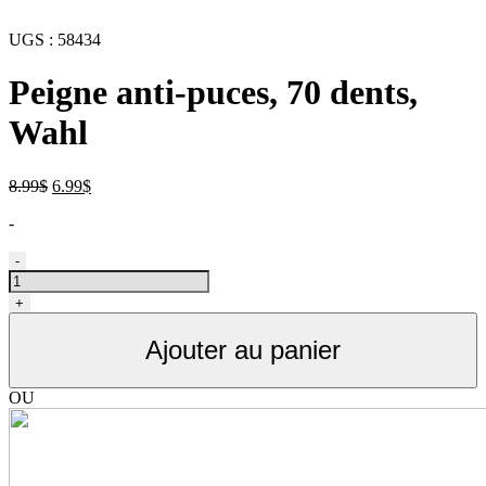
UGS :
58434
Peigne anti-puces, 70 dents,
Wahl
Le
Le
8.99
$
6.99
$
prix
prix
-
initial
actuel
était :
est :
quantité
-
8.99$.
6.99$.
de
Peigne
+
anti-
puces
Ajouter au panier
pour
animaux,
70
OU
dents,
Wahl