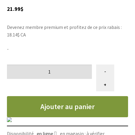
ACCESSOIRE
▼
21.99
$
VENTES
Devenez membre premium et profitez de ce prix rabais :
18.14$ CA
-
quantité
-
de
Cologne
+
Desert
Agave,
Ajouter au panier
Bio-
Groom
236ml
Disponibilité
en ligne
en magasin : à vérifier