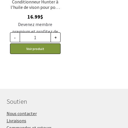
Conditionneur Hunter à
l'huile de vison pour poils
d'animaux, 310g
16.99
$
Devenez membre
premium et profitez de
-
+
ce prix rabais : 14.44$ CA
Voir produit
Soutien
Nous contacter
Livraisons
Commandes et retours