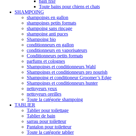
bain fixe
Toute bains pour chiens et chats
SHAMPOING
shampoings en gallon
shampoings petits formats
shampoing sans rinçage
shampoing anti puces
Shampoing bio
conditionneurs en gallon
conditionneurs en vaporisateurs
Conditionneurs petits formats
parfums et colognes
Shampoings et conditionneurs Wahl
Shampoings et conditionneurs pro nourish
Shampoing et conditioneur Groomer’s Edge
Shampoings et conditionneurs hunter
nettoyeurs yeux
nettoyeurs oreilles
Toute la catégorie shampoing
TABLIER
Tablier pour toilettage
Tablier de bain
sarrau pour toiletteur
Pantalon pour toiletteur
Toute la catégorie tablier