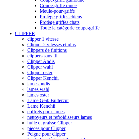
Coupe-griffe pince
Meule-pour-griffe
Protège griffes chiens
Protège griffes chats
Toute la catégorie coupe-griffe
CLIPPER
clipper 1 vitesse
Clipper 2 vitesses et plus
Clippers de finitions
clippers sans fil
Clipper Andis
Clipper wahl
Clipper oster
Clipper Kenchii
lames andis
lames wahl
lames oster
Lame Geib Buttercut
Lame Kenchii
coffrets pour lames
nettoyeurs et refroidisseurs lames
huile et graisse Clipper
pieces pour Clipper
Peigne pour clipper