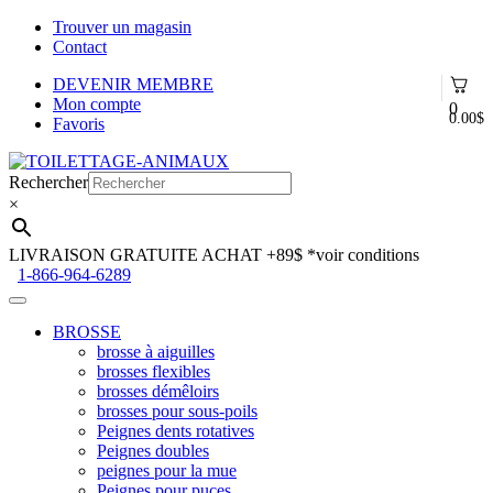
Trouver un magasin
Contact
DEVENIR MEMBRE
Mon compte
0
0.00
$
Favoris
Aller
Aller
à
au
Rechercher
la
contenu
×
navigation
LIVRAISON GRATUITE ACHAT +89$
*voir conditions
1-866-964-6289
BROSSE
brosse à aiguilles
brosses flexibles
brosses démêloirs
brosses pour sous-poils
Peignes dents rotatives
Peignes doubles
peignes pour la mue
Peignes pour puces