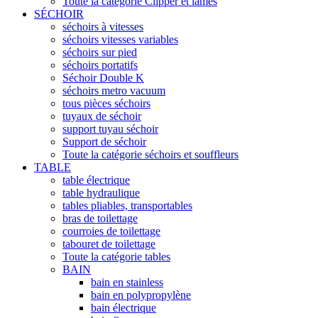
Toute la catégorie Clipper et lames
SÉCHOIR
séchoirs à vitesses
séchoirs vitesses variables
séchoirs sur pied
séchoirs portatifs
Séchoir Double K
séchoirs metro vacuum
tous pièces séchoirs
tuyaux de séchoir
support tuyau séchoir
Support de séchoir
Toute la catégorie séchoirs et souffleurs
TABLE
table électrique
table hydraulique
tables pliables, transportables
bras de toilettage
courroies de toilettage
tabouret de toilettage
Toute la catégorie tables
BAIN
bain en stainless
bain en polypropylène
bain électrique