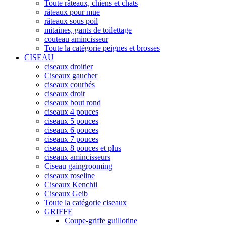
Toute râteaux, chiens et chats
râteaux pour mue
râteaux sous poil
mitaines, gants de toilettage
couteau amincisseur
Toute la catégorie peignes et brosses
CISEAU
ciseaux droitier
Ciseaux gaucher
ciseaux courbés
ciseaux droit
ciseaux bout rond
ciseaux 4 pouces
ciseaux 5 pouces
ciseaux 6 pouces
ciseaux 7 pouces
ciseaux 8 pouces et plus
ciseaux amincisseurs
Ciseau gaingrooming
ciseaux roseline
Ciseaux Kenchii
Ciseaux Geib
Toute la catégorie ciseaux
GRIFFE
Coupe-griffe guillotine