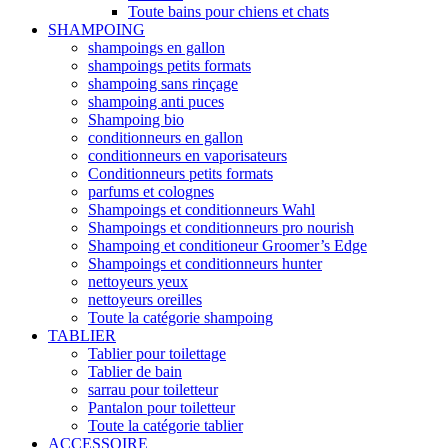
Toute bains pour chiens et chats
SHAMPOING
shampoings en gallon
shampoings petits formats
shampoing sans rinçage
shampoing anti puces
Shampoing bio
conditionneurs en gallon
conditionneurs en vaporisateurs
Conditionneurs petits formats
parfums et colognes
Shampoings et conditionneurs Wahl
Shampoings et conditionneurs pro nourish
Shampoing et conditioneur Groomer’s Edge
Shampoings et conditionneurs hunter
nettoyeurs yeux
nettoyeurs oreilles
Toute la catégorie shampoing
TABLIER
Tablier pour toilettage
Tablier de bain
sarrau pour toiletteur
Pantalon pour toiletteur
Toute la catégorie tablier
ACCESSOIRE