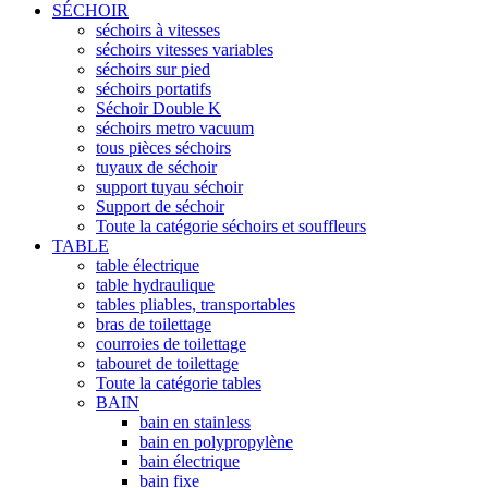
SÉCHOIR
séchoirs à vitesses
séchoirs vitesses variables
séchoirs sur pied
séchoirs portatifs
Séchoir Double K
séchoirs metro vacuum
tous pièces séchoirs
tuyaux de séchoir
support tuyau séchoir
Support de séchoir
Toute la catégorie séchoirs et souffleurs
TABLE
table électrique
table hydraulique
tables pliables, transportables
bras de toilettage
courroies de toilettage
tabouret de toilettage
Toute la catégorie tables
BAIN
bain en stainless
bain en polypropylène
bain électrique
bain fixe