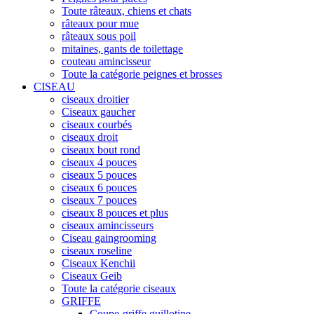
Toute râteaux, chiens et chats
râteaux pour mue
râteaux sous poil
mitaines, gants de toilettage
couteau amincisseur
Toute la catégorie peignes et brosses
CISEAU
ciseaux droitier
Ciseaux gaucher
ciseaux courbés
ciseaux droit
ciseaux bout rond
ciseaux 4 pouces
ciseaux 5 pouces
ciseaux 6 pouces
ciseaux 7 pouces
ciseaux 8 pouces et plus
ciseaux amincisseurs
Ciseau gaingrooming
ciseaux roseline
Ciseaux Kenchii
Ciseaux Geib
Toute la catégorie ciseaux
GRIFFE
Coupe-griffe guillotine