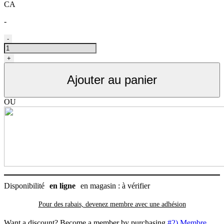
CA
-
quantité
-
de
TONDEUSE
+
KM
INSPIRE
Ajouter au panier
OU
Disponibilité
en ligne
en magasin : à vérifier
Pour des rabais, devenez membre avec
une adhésion
Want a discount? Become a member by purchasing
#2) Membre