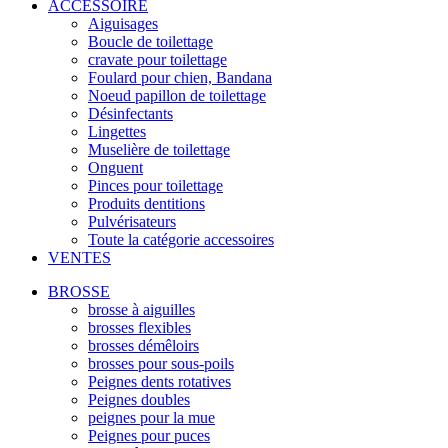
ACCESSOIRE
Aiguisages
Boucle de toilettage
cravate pour toilettage
Foulard pour chien, Bandana
Noeud papillon de toilettage
Désinfectants
Lingettes
Muselière de toilettage
Onguent
Pinces pour toilettage
Produits dentitions
Pulvérisateurs
Toute la catégorie accessoires
VENTES
BROSSE
brosse à aiguilles
brosses flexibles
brosses démêloirs
brosses pour sous-poils
Peignes dents rotatives
Peignes doubles
peignes pour la mue
Peignes pour puces