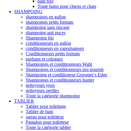
bain fixe
Toute bains pour chiens et chats
SHAMPOING
shampoings en gallon
shampoings petits formats
shampoing sans rinçage
shampoing anti puces
Shampoing bio
conditionneurs en gallon
conditionneurs en vaporisateurs
Conditionneurs petits formats
parfums et colognes
Shampoings et conditionneurs Wahl
Shampoings et conditionneurs pro nourish
Shampoing et conditioneur Groomer’s Edge
Shampoings et conditionneurs hunter
nettoyeurs yeux
nettoyeurs oreilles
Toute la catégorie shampoing
TABLIER
Tablier pour toilettage
Tablier de bain
sarrau pour toiletteur
Pantalon pour toiletteur
Toute la catégorie tablier