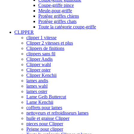
Coupe-griffe pince
Meule-pour-griffe
Protège griffes chiens
Protège griffes chats
Toute la catégorie coupe-griffe
CLIPPER
clipper 1 vitesse
Clipper 2 vitesses et plus
Clippers de finitions
clippers sans fil
Clipper Andis
Clipper wahl
Clipper oster
Clipper Kenchii
lames andis
lames wahl
lames oster
Lame Geib Buttercut
Lame Kenchii
coffrets pour lames
nettoyeurs et refroidisseurs lames
huile et graisse Clipper
pieces pour Clipper
Peigne pour clipper