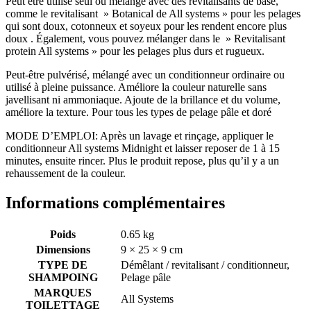
Peut être utilisé seul ou mélangé avec des revitalisants de base,
comme le revitalisant » Botanical de All systems » pour les pelages
qui sont doux, cotonneux et soyeux pour les rendent encore plus
doux . Également, vous pouvez mélanger dans le » Revitalisant
protein All systems » pour les pelages plus durs et rugueux.
Peut-être pulvérisé, mélangé avec un conditionneur ordinaire ou
utilisé à pleine puissance. Améliore la couleur naturelle sans
javellisant ni ammoniaque. Ajoute de la brillance et du volume,
améliore la texture. Pour tous les types de pelage pâle et doré
MODE D’EMPLOI: Après un lavage et rinçage, appliquer le
conditionneur All systems Midnight et laisser reposer de 1 à 15
minutes, ensuite rincer. Plus le produit repose, plus qu’il y a un
rehaussement de la couleur.
Informations complémentaires
Poids
0.65 kg
Dimensions
9 × 25 × 9 cm
TYPE DE
Démêlant / revitalisant / conditionneur,
SHAMPOING
Pelage pâle
MARQUES
All Systems
TOILETTAGE