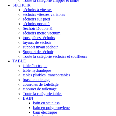
Toute la catégorie Clipper et lames
SÉCHOIR
séchoirs à vitesses
séchoirs vitesses variables
séchoirs sur pied
séchoirs portatifs
Séchoir Double K
séchoirs metro vacuum
tous pièces séchoirs
tuyaux de séchoir
support tuyau séchoir
Support de séchoir
Toute la catégorie séchoirs et souffleurs
TABLE
table électrique
table hydraulique
tables pliables, transportables
bras de toilettage
courroies de toilettage
tabouret de toilettage
Toute la catégorie tables
BAIN
bain en stainless
bain en polypropylène
bain électrique