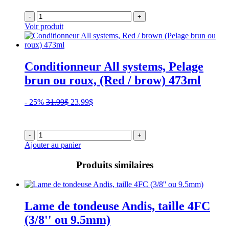
initial
actuel
était :
est :
-
+
31.99$.
23.99$.
Voir produit
Conditionneur All systems, Pelage
brun ou roux, (Red / brow) 473ml
Le
Le
- 25%
31.99
$
23.99
$
prix
prix
initial
actuel
était :
est :
-
+
31.99$.
23.99$.
Ajouter au panier
Produits similaires
Lame de tondeuse Andis, taille 4FC
(3/8'' ou 9.5mm)