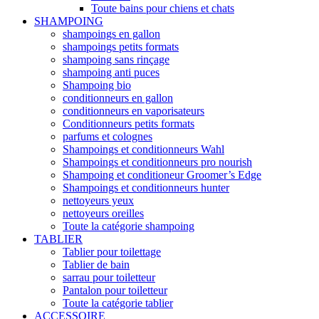
Toute bains pour chiens et chats
SHAMPOING
shampoings en gallon
shampoings petits formats
shampoing sans rinçage
shampoing anti puces
Shampoing bio
conditionneurs en gallon
conditionneurs en vaporisateurs
Conditionneurs petits formats
parfums et colognes
Shampoings et conditionneurs Wahl
Shampoings et conditionneurs pro nourish
Shampoing et conditioneur Groomer’s Edge
Shampoings et conditionneurs hunter
nettoyeurs yeux
nettoyeurs oreilles
Toute la catégorie shampoing
TABLIER
Tablier pour toilettage
Tablier de bain
sarrau pour toiletteur
Pantalon pour toiletteur
Toute la catégorie tablier
ACCESSOIRE