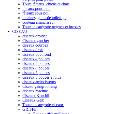
Toute râteaux, chiens et chats
râteaux pour mue
râteaux sous poil
mitaines, gants de toilettage
couteau amincisseur
Toute la catégorie peignes et brosses
CISEAU
ciseaux droitier
Ciseaux gaucher
ciseaux courbés
ciseaux droit
ciseaux bout rond
ciseaux 4 pouces
ciseaux 5 pouces
ciseaux 6 pouces
ciseaux 7 pouces
ciseaux 8 pouces et plus
ciseaux amincisseurs
Ciseau gaingrooming
ciseaux roseline
Ciseaux Kenchii
Ciseaux Geib
Toute la catégorie ciseaux
GRIFFE
Coupe-griffe guillotine