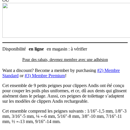
OU
1.5
à
14
millimètres
(pour
tondeuse
avec
fil
ou
Disponibilité
en ligne
en magasin : à vérifier
lame
clipsable)
Pour des rabais, devenez membre avec
une adhésion
Want a discount? Become a member by purchasing
#2) Membre
Standard
or
#3) Membre Premium
!
Cet ensemble de 9 petits peignes pour clippers Andis ont été conçu
pour couper les poils plus uniformes, et ce, dû aux dents qui glissent
aisément dans le pelage. Aussi, ces peignes de toilettage s’adaptent
sur les modèles de clippers Andis rechargeable.
Cet ensemble comprend les peignes suivants : 1/16″-1,5 mm, 1/8″-3
mm, 3/16″-5 mm, ¼ »-6 mm, 5/16″-8 mm, 3/8″-10 mm, 7/16″-11
mm, ½ »-13 mm, 9/16″-14 mm.