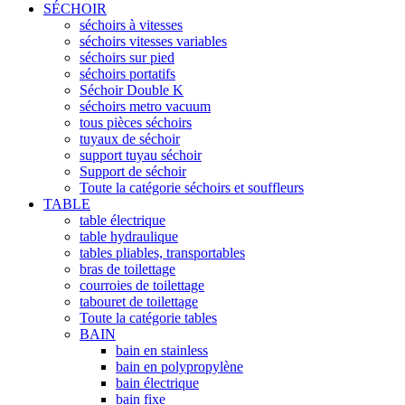
SÉCHOIR
séchoirs à vitesses
séchoirs vitesses variables
séchoirs sur pied
séchoirs portatifs
Séchoir Double K
séchoirs metro vacuum
tous pièces séchoirs
tuyaux de séchoir
support tuyau séchoir
Support de séchoir
Toute la catégorie séchoirs et souffleurs
TABLE
table électrique
table hydraulique
tables pliables, transportables
bras de toilettage
courroies de toilettage
tabouret de toilettage
Toute la catégorie tables
BAIN
bain en stainless
bain en polypropylène
bain électrique
bain fixe