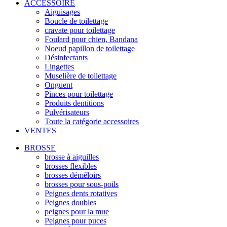
ACCESSOIRE
Aiguisages
Boucle de toilettage
cravate pour toilettage
Foulard pour chien, Bandana
Noeud papillon de toilettage
Désinfectants
Lingettes
Muselière de toilettage
Onguent
Pinces pour toilettage
Produits dentitions
Pulvérisateurs
Toute la catégorie accessoires
VENTES
BROSSE
brosse à aiguilles
brosses flexibles
brosses démêloirs
brosses pour sous-poils
Peignes dents rotatives
Peignes doubles
peignes pour la mue
Peignes pour puces