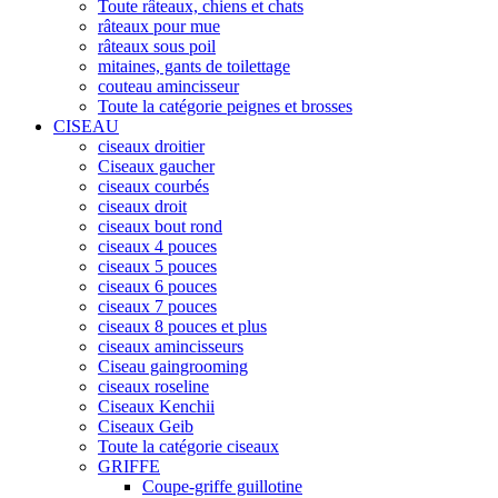
Toute râteaux, chiens et chats
râteaux pour mue
râteaux sous poil
mitaines, gants de toilettage
couteau amincisseur
Toute la catégorie peignes et brosses
CISEAU
ciseaux droitier
Ciseaux gaucher
ciseaux courbés
ciseaux droit
ciseaux bout rond
ciseaux 4 pouces
ciseaux 5 pouces
ciseaux 6 pouces
ciseaux 7 pouces
ciseaux 8 pouces et plus
ciseaux amincisseurs
Ciseau gaingrooming
ciseaux roseline
Ciseaux Kenchii
Ciseaux Geib
Toute la catégorie ciseaux
GRIFFE
Coupe-griffe guillotine