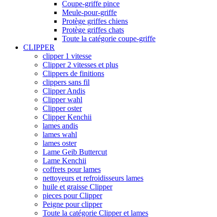
Coupe-griffe pince
Meule-pour-griffe
Protège griffes chiens
Protège griffes chats
Toute la catégorie coupe-griffe
CLIPPER
clipper 1 vitesse
Clipper 2 vitesses et plus
Clippers de finitions
clippers sans fil
Clipper Andis
Clipper wahl
Clipper oster
Clipper Kenchii
lames andis
lames wahl
lames oster
Lame Geib Buttercut
Lame Kenchii
coffrets pour lames
nettoyeurs et refroidisseurs lames
huile et graisse Clipper
pieces pour Clipper
Peigne pour clipper
Toute la catégorie Clipper et lames