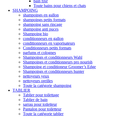
bain fixe
Toute bains pour chiens et chats
SHAMPOING
shampoings en gallon
shampoings petits formats
shampoing sans rinçage
shampoing anti puces
Shampoing bio
conditionneurs en gallon
conditionneurs en vaporisateurs
Conditionneurs petits formats
parfums et colognes
Shampoings et conditionneurs Wahl
Shampoings et conditionneurs pro nourish
Shampoing et conditioneur Groomer’s Edge
Shampoings et conditionneurs hunter
nettoyeurs yeux
nettoyeurs oreilles
Toute la catégorie shampoing
TABLIER
Tablier pour toilettage
Tablier de bain
sarrau pour toiletteur
Pantalon pour toiletteur
Toute la catégorie tablier