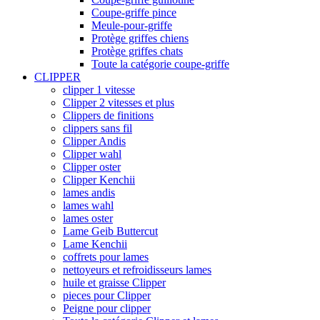
Coupe-griffe pince
Meule-pour-griffe
Protège griffes chiens
Protège griffes chats
Toute la catégorie coupe-griffe
CLIPPER
clipper 1 vitesse
Clipper 2 vitesses et plus
Clippers de finitions
clippers sans fil
Clipper Andis
Clipper wahl
Clipper oster
Clipper Kenchii
lames andis
lames wahl
lames oster
Lame Geib Buttercut
Lame Kenchii
coffrets pour lames
nettoyeurs et refroidisseurs lames
huile et graisse Clipper
pieces pour Clipper
Peigne pour clipper