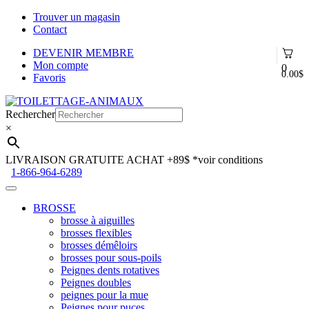
Trouver un magasin
Contact
DEVENIR MEMBRE
Mon compte
0
0.00
$
Favoris
Aller
Aller
à
au
Rechercher
la
contenu
×
navigation
LIVRAISON GRATUITE ACHAT +89$
*voir conditions
1-866-964-6289
BROSSE
brosse à aiguilles
brosses flexibles
brosses démêloirs
brosses pour sous-poils
Peignes dents rotatives
Peignes doubles
peignes pour la mue
Peignes pour puces