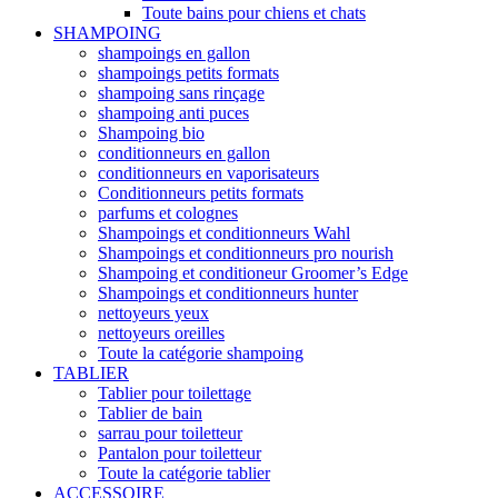
Toute bains pour chiens et chats
SHAMPOING
shampoings en gallon
shampoings petits formats
shampoing sans rinçage
shampoing anti puces
Shampoing bio
conditionneurs en gallon
conditionneurs en vaporisateurs
Conditionneurs petits formats
parfums et colognes
Shampoings et conditionneurs Wahl
Shampoings et conditionneurs pro nourish
Shampoing et conditioneur Groomer’s Edge
Shampoings et conditionneurs hunter
nettoyeurs yeux
nettoyeurs oreilles
Toute la catégorie shampoing
TABLIER
Tablier pour toilettage
Tablier de bain
sarrau pour toiletteur
Pantalon pour toiletteur
Toute la catégorie tablier
ACCESSOIRE