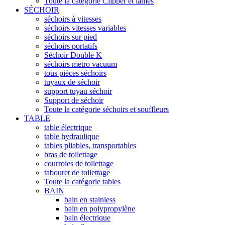
Toute la catégorie Clipper et lames
SÉCHOIR
séchoirs à vitesses
séchoirs vitesses variables
séchoirs sur pied
séchoirs portatifs
Séchoir Double K
séchoirs metro vacuum
tous pièces séchoirs
tuyaux de séchoir
support tuyau séchoir
Support de séchoir
Toute la catégorie séchoirs et souffleurs
TABLE
table électrique
table hydraulique
tables pliables, transportables
bras de toilettage
courroies de toilettage
tabouret de toilettage
Toute la catégorie tables
BAIN
bain en stainless
bain en polypropylène
bain électrique