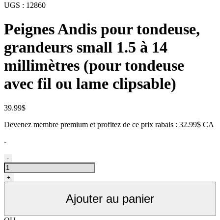
UGS :
12860
Peignes Andis pour tondeuse,
grandeurs small 1.5 à 14
millimètres (pour tondeuse
avec fil ou lame clipsable)
39.99
$
Devenez membre premium et profitez de ce prix rabais : 32.99$ CA
-
quantité
-
de
Peignes
+
Andis
pour
Ajouter au panier
tondeuse,
grandeurs
small