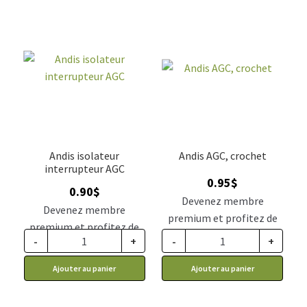
Andis isolateur
Andis AGC, crochet
interrupteur AGC
0.95
$
0.90
$
Devenez membre
Devenez membre
premium et profitez de
premium et profitez de
ce prix rabais : 0.78$ CA
-
+
-
+
ce prix rabais : 0.74$ CA
Ajouter au panier
Ajouter au panier