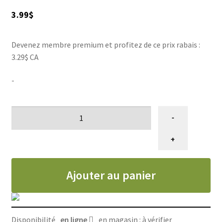
ACCESSOIRE
▼
3.99
$
VENTES
Devenez membre premium et profitez de ce prix rabais :
3.29$ CA
-
quantité
-
de
Andis
+
barrure
de
Ajouter au panier
lame,
2
unités
Disponibilité
en ligne
en magasin : à vérifier