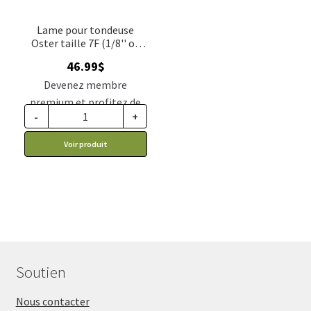
Lame pour tondeuse
Oster taille 7F (1/8'' ou
3.2mm)
46.99
$
Devenez membre
premium et profitez de
-
+
ce prix rabais : 38.77$ CA
Voir produit
Soutien
Nous contacter