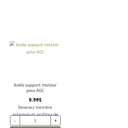
Andis support moteur
pour AGC
0.99
$
Devenez membre
premium et profitez de
-
+
ce prix rabais : 0.82$ CA