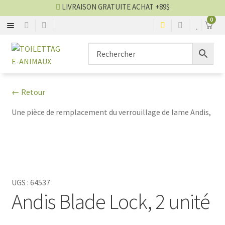
LIVRAISON GRATUITE ACHAT +89$
0
BROSSE
Aller
Aller
▼
à
au
la
contenu
CISEAU
▼
navigation
← Retour
CLIPPER
▼
Une pièce de remplacement du verrouillage de lame Andis,
SÉCHOIR
▼
TABLE
▼
UGS :
64537
SHAMPOING
▼
Andis Blade Lock, 2 unité
TABLIER
▼