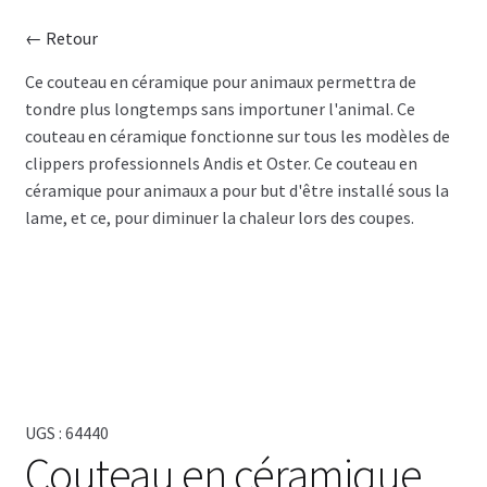
← Retour
CISEAU
Ce couteau en céramique pour animaux permettra de
tondre plus longtemps sans importuner l'animal. Ce
CLIPPER
couteau en céramique fonctionne sur tous les modèles de
clippers professionnels Andis et Oster. Ce couteau en
SÉCHOIR
céramique pour animaux a pour but d'être installé sous la
lame, et ce, pour diminuer la chaleur lors des coupes.
TABLE
SHAMPOING
TABLIER
ACCESSOIRE
UGS :
64440
Couteau en céramique
VENTES