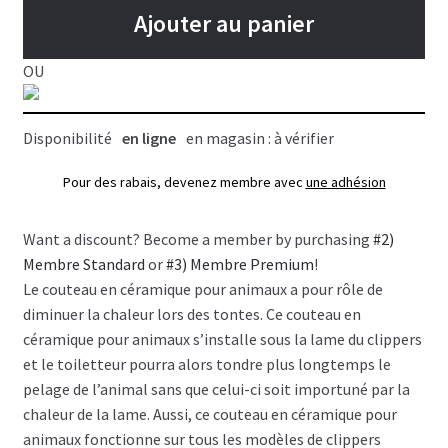
lames
Ajouter au panier
de
tondeuse
OU
professionnelle,
Andis
Disponibilité
en ligne
en magasin : à vérifier
Pour des rabais, devenez membre avec
une adhésion
Want a discount? Become a member by purchasing
#2)
Membre Standard
or
#3) Membre Premium
!
Le couteau en céramique pour animaux a pour rôle de
diminuer la chaleur lors des tontes. Ce couteau en
céramique pour animaux s’installe sous la lame du clippers
et le toiletteur pourra alors tondre plus longtemps le
pelage de l’animal sans que celui-ci soit importuné par la
chaleur de la lame. Aussi, ce couteau en céramique pour
animaux fonctionne sur tous les modèles de clippers