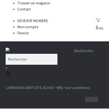
Trouver un magasin
Contact
DEVENIR MEMBRE
Mon compte
0
0.00
$
Favoris
Aller
Aller
Rechercher
à
au
la
contenu
×
navigation
LIVRAISON GRATUITE ACHAT +89$
*voir conditions
1-866-964-6289
BROSSE