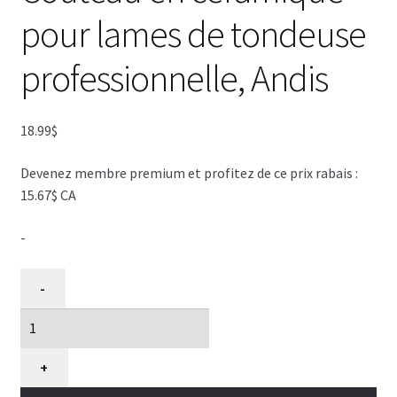
pour lames de tondeuse
professionnelle, Andis
18.99
$
Devenez membre premium et profitez de ce prix rabais :
15.67$ CA
-
quantité
-
de
Couteau
en
céramique
+
pour