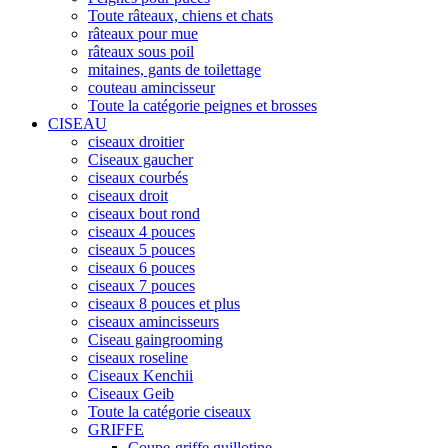
Toute râteaux, chiens et chats
râteaux pour mue
râteaux sous poil
mitaines, gants de toilettage
couteau amincisseur
Toute la catégorie peignes et brosses
CISEAU
ciseaux droitier
Ciseaux gaucher
ciseaux courbés
ciseaux droit
ciseaux bout rond
ciseaux 4 pouces
ciseaux 5 pouces
ciseaux 6 pouces
ciseaux 7 pouces
ciseaux 8 pouces et plus
ciseaux amincisseurs
Ciseau gaingrooming
ciseaux roseline
Ciseaux Kenchii
Ciseaux Geib
Toute la catégorie ciseaux
GRIFFE
Coupe-griffe guillotine