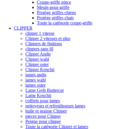
Coupe-griffe pince
Meule-pour-griffe
Protège griffes chiens
Protège griffes chats
Toute la catégorie coupe-griffe
CLIPPER
clipper 1 vitesse
Clipper 2 vitesses et plus
Clippers de finitions
clippers sans fil
Clipper Andis
Clipper wahl
Clipper oster
Clipper Kenchii
lames andis
lames wahl
lames oster
Lame Geib Buttercut
Lame Kenchii
coffrets pour lames
nettoyeurs et refroidisseurs lames
huile et graisse Clipper
pieces pour Clipper
Peigne pour clipper
Toute la catégorie Clipper et lames