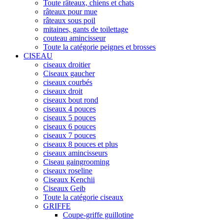
Toute râteaux, chiens et chats
râteaux pour mue
râteaux sous poil
mitaines, gants de toilettage
couteau amincisseur
Toute la catégorie peignes et brosses
CISEAU
ciseaux droitier
Ciseaux gaucher
ciseaux courbés
ciseaux droit
ciseaux bout rond
ciseaux 4 pouces
ciseaux 5 pouces
ciseaux 6 pouces
ciseaux 7 pouces
ciseaux 8 pouces et plus
ciseaux amincisseurs
Ciseau gaingrooming
ciseaux roseline
Ciseaux Kenchii
Ciseaux Geib
Toute la catégorie ciseaux
GRIFFE
Coupe-griffe guillotine