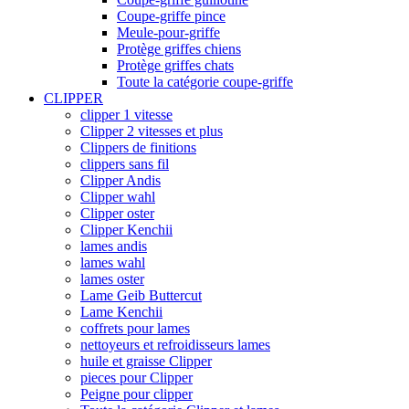
Coupe-griffe pince
Meule-pour-griffe
Protège griffes chiens
Protège griffes chats
Toute la catégorie coupe-griffe
CLIPPER
clipper 1 vitesse
Clipper 2 vitesses et plus
Clippers de finitions
clippers sans fil
Clipper Andis
Clipper wahl
Clipper oster
Clipper Kenchii
lames andis
lames wahl
lames oster
Lame Geib Buttercut
Lame Kenchii
coffrets pour lames
nettoyeurs et refroidisseurs lames
huile et graisse Clipper
pieces pour Clipper
Peigne pour clipper