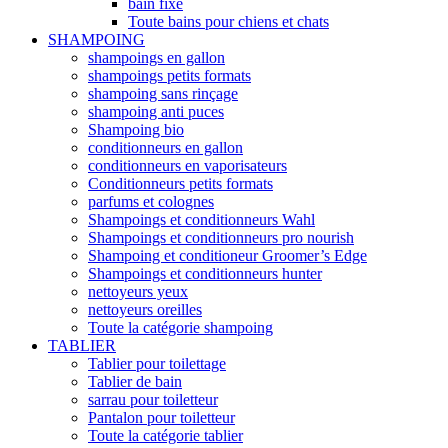
bain fixe
Toute bains pour chiens et chats
SHAMPOING
shampoings en gallon
shampoings petits formats
shampoing sans rinçage
shampoing anti puces
Shampoing bio
conditionneurs en gallon
conditionneurs en vaporisateurs
Conditionneurs petits formats
parfums et colognes
Shampoings et conditionneurs Wahl
Shampoings et conditionneurs pro nourish
Shampoing et conditioneur Groomer’s Edge
Shampoings et conditionneurs hunter
nettoyeurs yeux
nettoyeurs oreilles
Toute la catégorie shampoing
TABLIER
Tablier pour toilettage
Tablier de bain
sarrau pour toiletteur
Pantalon pour toiletteur
Toute la catégorie tablier