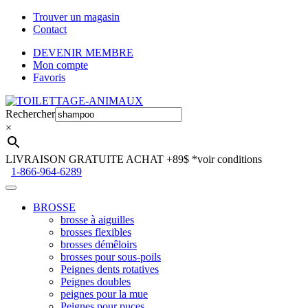
Trouver un magasin
Contact
DEVENIR MEMBRE
Mon compte
Favoris
Aller
Aller
à
au
Rechercher
la
contenu
×
navigation
LIVRAISON GRATUITE ACHAT +89$
*voir conditions
1-866-964-6289
BROSSE
brosse à aiguilles
brosses flexibles
brosses démêloirs
brosses pour sous-poils
Peignes dents rotatives
Peignes doubles
peignes pour la mue
Peignes pour puces