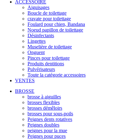
ACCESSOIRE
Aiguisages
Boucle de toilettage
cravate pour toilettage
Foulard pour chien, Bandana
Noeud papillon de toilettage
Désinfectants
Lingettes
Muselière de toilettage
Onguent
Pinces pour toilettage
Produits dentitions
Pulvérisateurs
Toute la catégorie accessoires
VENTES
BROSSE
brosse à aiguilles
brosses flexibles
brosses démêloirs
brosses pour sous-poils
Peignes dents rotatives
Peignes doubles
peignes pour la mue
Peignes pour puces