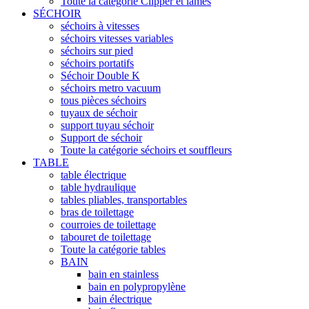
Toute la catégorie Clipper et lames
SÉCHOIR
séchoirs à vitesses
séchoirs vitesses variables
séchoirs sur pied
séchoirs portatifs
Séchoir Double K
séchoirs metro vacuum
tous pièces séchoirs
tuyaux de séchoir
support tuyau séchoir
Support de séchoir
Toute la catégorie séchoirs et souffleurs
TABLE
table électrique
table hydraulique
tables pliables, transportables
bras de toilettage
courroies de toilettage
tabouret de toilettage
Toute la catégorie tables
BAIN
bain en stainless
bain en polypropylène
bain électrique