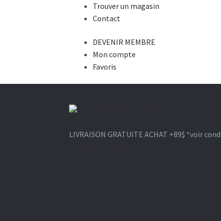
Trouver un magasin
Contact
DEVENIR MEMBRE
Mon compte
Favoris
Aller
Aller
à
au
LIVRAISON GRATUITE ACHAT +89$
*voir cond
la
contenu
1-866-964-6289
navigation
BROSSE
CISEAU
CLIPPER