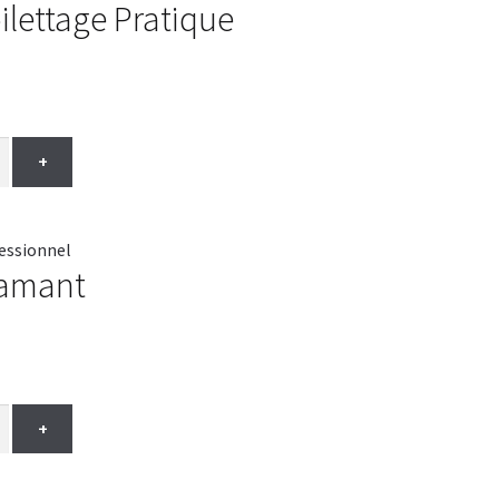
ilettage Pratique
+
iamant
+