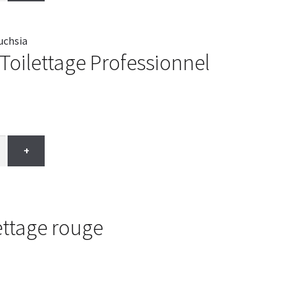
 Toilettage Professionnel
+
ettage rouge