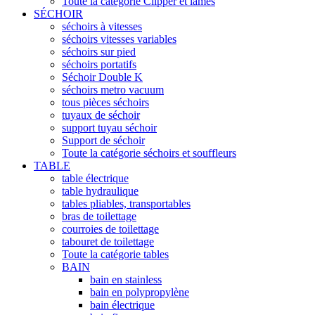
Toute la catégorie Clipper et lames
SÉCHOIR
séchoirs à vitesses
séchoirs vitesses variables
séchoirs sur pied
séchoirs portatifs
Séchoir Double K
séchoirs metro vacuum
tous pièces séchoirs
tuyaux de séchoir
support tuyau séchoir
Support de séchoir
Toute la catégorie séchoirs et souffleurs
TABLE
table électrique
table hydraulique
tables pliables, transportables
bras de toilettage
courroies de toilettage
tabouret de toilettage
Toute la catégorie tables
BAIN
bain en stainless
bain en polypropylène
bain électrique