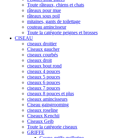
Toute râteaux, chiens et chats
râteaux pour mue
râteaux sous poil
mitaines, gants de toilettage
couteau amincisseur
Toute la catégorie peignes et brosses
CISEAU
ciseaux droitier
Ciseaux gaucher
ciseaux courbés
ciseaux droit
ciseaux bout rond
ciseaux 4 pouces
ciseaux 5 pouces
ciseaux 6 pouces
ciseaux 7 pouces
ciseaux 8 pouces et plus
ciseaux amincisseurs
Ciseau gaingrooming
ciseaux roseline
Ciseaux Kenchii
Ciseaux Geib
Toute la catégorie ciseaux
GRIFFE
Coupe-griffe guillotine