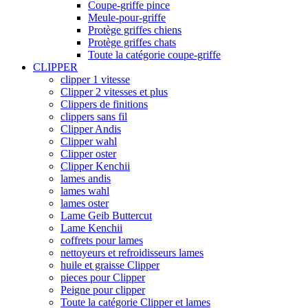
Coupe-griffe pince
Meule-pour-griffe
Protège griffes chiens
Protège griffes chats
Toute la catégorie coupe-griffe
CLIPPER
clipper 1 vitesse
Clipper 2 vitesses et plus
Clippers de finitions
clippers sans fil
Clipper Andis
Clipper wahl
Clipper oster
Clipper Kenchii
lames andis
lames wahl
lames oster
Lame Geib Buttercut
Lame Kenchii
coffrets pour lames
nettoyeurs et refroidisseurs lames
huile et graisse Clipper
pieces pour Clipper
Peigne pour clipper
Toute la catégorie Clipper et lames