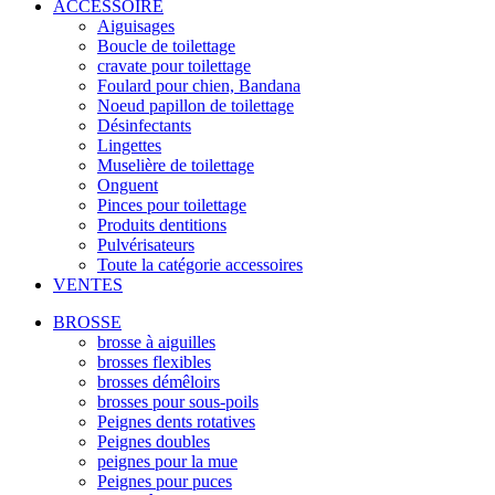
ACCESSOIRE
Aiguisages
Boucle de toilettage
cravate pour toilettage
Foulard pour chien, Bandana
Noeud papillon de toilettage
Désinfectants
Lingettes
Muselière de toilettage
Onguent
Pinces pour toilettage
Produits dentitions
Pulvérisateurs
Toute la catégorie accessoires
VENTES
BROSSE
brosse à aiguilles
brosses flexibles
brosses démêloirs
brosses pour sous-poils
Peignes dents rotatives
Peignes doubles
peignes pour la mue
Peignes pour puces