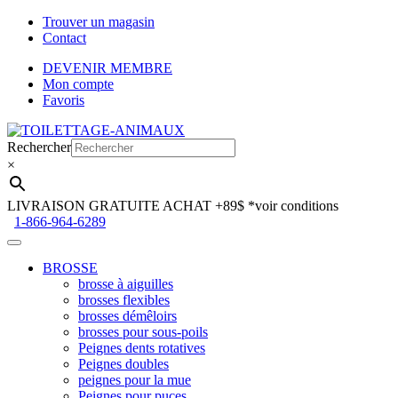
Trouver un magasin
Contact
DEVENIR MEMBRE
Mon compte
Favoris
Aller
Aller
à
au
Rechercher
la
contenu
×
navigation
LIVRAISON GRATUITE ACHAT +89$
*voir conditions
1-866-964-6289
BROSSE
brosse à aiguilles
brosses flexibles
brosses démêloirs
brosses pour sous-poils
Peignes dents rotatives
Peignes doubles
peignes pour la mue
Peignes pour puces