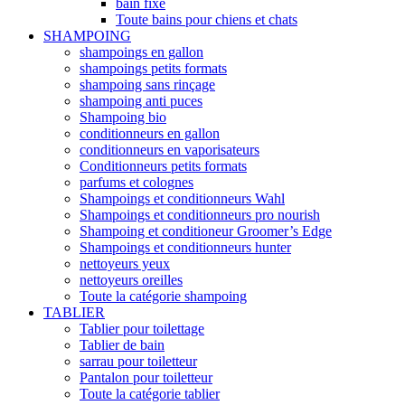
bain fixe
Toute bains pour chiens et chats
SHAMPOING
shampoings en gallon
shampoings petits formats
shampoing sans rinçage
shampoing anti puces
Shampoing bio
conditionneurs en gallon
conditionneurs en vaporisateurs
Conditionneurs petits formats
parfums et colognes
Shampoings et conditionneurs Wahl
Shampoings et conditionneurs pro nourish
Shampoing et conditioneur Groomer’s Edge
Shampoings et conditionneurs hunter
nettoyeurs yeux
nettoyeurs oreilles
Toute la catégorie shampoing
TABLIER
Tablier pour toilettage
Tablier de bain
sarrau pour toiletteur
Pantalon pour toiletteur
Toute la catégorie tablier