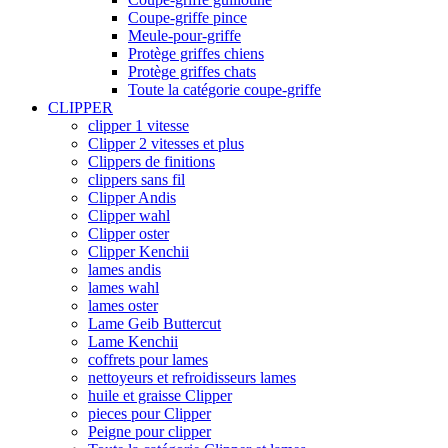
Coupe-griffe pince
Meule-pour-griffe
Protège griffes chiens
Protège griffes chats
Toute la catégorie coupe-griffe
CLIPPER
clipper 1 vitesse
Clipper 2 vitesses et plus
Clippers de finitions
clippers sans fil
Clipper Andis
Clipper wahl
Clipper oster
Clipper Kenchii
lames andis
lames wahl
lames oster
Lame Geib Buttercut
Lame Kenchii
coffrets pour lames
nettoyeurs et refroidisseurs lames
huile et graisse Clipper
pieces pour Clipper
Peigne pour clipper