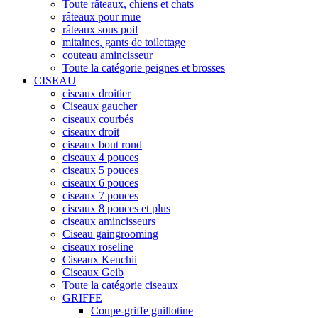
Toute râteaux, chiens et chats
râteaux pour mue
râteaux sous poil
mitaines, gants de toilettage
couteau amincisseur
Toute la catégorie peignes et brosses
CISEAU
ciseaux droitier
Ciseaux gaucher
ciseaux courbés
ciseaux droit
ciseaux bout rond
ciseaux 4 pouces
ciseaux 5 pouces
ciseaux 6 pouces
ciseaux 7 pouces
ciseaux 8 pouces et plus
ciseaux amincisseurs
Ciseau gaingrooming
ciseaux roseline
Ciseaux Kenchii
Ciseaux Geib
Toute la catégorie ciseaux
GRIFFE
Coupe-griffe guillotine