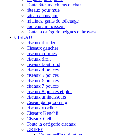
Toute râteaux, chiens et chats
râteaux pour mue
râteaux sous poil
mitaines, gants de toilettage
couteau amincisseur
Toute la catégorie peignes et brosses
CISEAU
ciseaux droitier
Ciseaux gaucher
ciseaux courbés
ciseaux droit
ciseaux bout rond
ciseaux 4 pouces
ciseaux 5 pouces
ciseaux 6 pouces
ciseaux 7 pouces
ciseaux 8 pouces et plus
ciseaux amincisseurs
Ciseau gaingrooming
ciseaux roseline
Ciseaux Kenchii
Ciseaux Geib
Toute la catégorie ciseaux
GRIFFE
Coupe-griffe guillotine