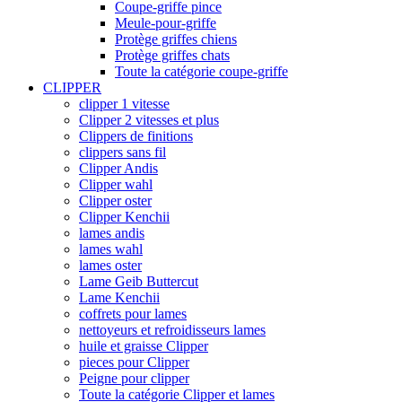
Coupe-griffe pince
Meule-pour-griffe
Protège griffes chiens
Protège griffes chats
Toute la catégorie coupe-griffe
CLIPPER
clipper 1 vitesse
Clipper 2 vitesses et plus
Clippers de finitions
clippers sans fil
Clipper Andis
Clipper wahl
Clipper oster
Clipper Kenchii
lames andis
lames wahl
lames oster
Lame Geib Buttercut
Lame Kenchii
coffrets pour lames
nettoyeurs et refroidisseurs lames
huile et graisse Clipper
pieces pour Clipper
Peigne pour clipper
Toute la catégorie Clipper et lames