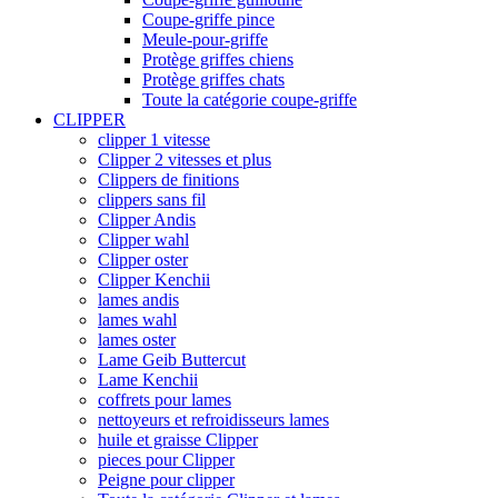
Coupe-griffe pince
Meule-pour-griffe
Protège griffes chiens
Protège griffes chats
Toute la catégorie coupe-griffe
CLIPPER
clipper 1 vitesse
Clipper 2 vitesses et plus
Clippers de finitions
clippers sans fil
Clipper Andis
Clipper wahl
Clipper oster
Clipper Kenchii
lames andis
lames wahl
lames oster
Lame Geib Buttercut
Lame Kenchii
coffrets pour lames
nettoyeurs et refroidisseurs lames
huile et graisse Clipper
pieces pour Clipper
Peigne pour clipper