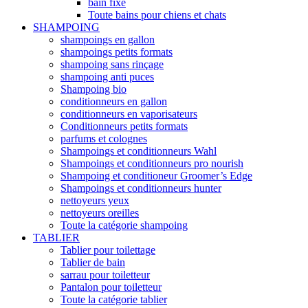
bain fixe
Toute bains pour chiens et chats
SHAMPOING
shampoings en gallon
shampoings petits formats
shampoing sans rinçage
shampoing anti puces
Shampoing bio
conditionneurs en gallon
conditionneurs en vaporisateurs
Conditionneurs petits formats
parfums et colognes
Shampoings et conditionneurs Wahl
Shampoings et conditionneurs pro nourish
Shampoing et conditioneur Groomer’s Edge
Shampoings et conditionneurs hunter
nettoyeurs yeux
nettoyeurs oreilles
Toute la catégorie shampoing
TABLIER
Tablier pour toilettage
Tablier de bain
sarrau pour toiletteur
Pantalon pour toiletteur
Toute la catégorie tablier