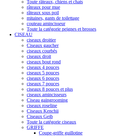
Toute râteaux, chiens et chats
râteaux pour mue
râteaux sous poil
mitaines, gants de toilettage
couteau amincisseur
Toute la catégorie peignes et brosses
CISEAU
ciseaux droitier
Ciseaux gaucher
ciseaux courbés
ciseaux droit
ciseaux bout rond
ciseaux 4 pouces
ciseaux 5 pouces
ciseaux 6 pouces
ciseaux 7 pouces
ciseaux 8 pouces et plus
ciseaux amincisseurs
Ciseau gaingrooming
ciseaux roseline
Ciseaux Kenchii
Ciseaux Geib
Toute la catégorie ciseaux
GRIFFE
Coupe-griffe guillotine