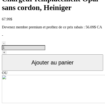
sans cordon, Heiniger
67.99
$
Devenez membre premium et profitez de ce prix rabais : 56.09$ CA
-
quantité
-
de
Chargeur
+
de
remplacement
Ajouter au panier
Opal
sans
cordon,
OU
Heiniger