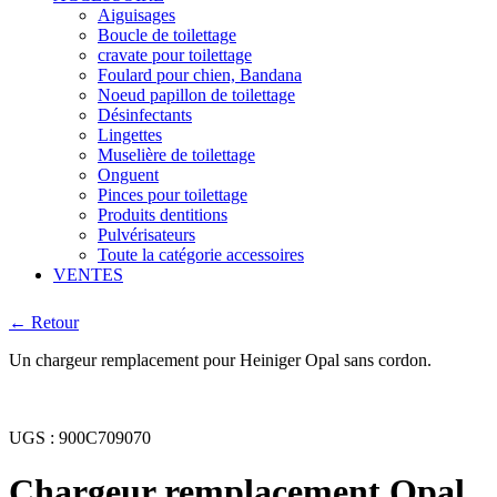
Aiguisages
Boucle de toilettage
cravate pour toilettage
Foulard pour chien, Bandana
Noeud papillon de toilettage
Désinfectants
Lingettes
Muselière de toilettage
Onguent
Pinces pour toilettage
Produits dentitions
Pulvérisateurs
Toute la catégorie accessoires
VENTES
← Retour
Un chargeur remplacement pour Heiniger Opal sans cordon.
UGS :
900C709070
Chargeur remplacement Opal