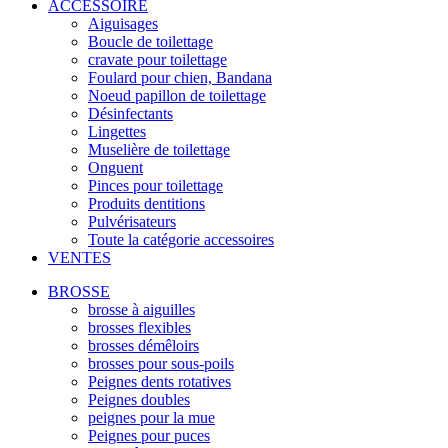
ACCESSOIRE
Aiguisages
Boucle de toilettage
cravate pour toilettage
Foulard pour chien, Bandana
Noeud papillon de toilettage
Désinfectants
Lingettes
Muselière de toilettage
Onguent
Pinces pour toilettage
Produits dentitions
Pulvérisateurs
Toute la catégorie accessoires
VENTES
BROSSE
brosse à aiguilles
brosses flexibles
brosses démêloirs
brosses pour sous-poils
Peignes dents rotatives
Peignes doubles
peignes pour la mue
Peignes pour puces