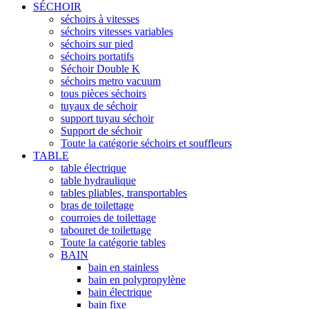
SÉCHOIR
séchoirs à vitesses
séchoirs vitesses variables
séchoirs sur pied
séchoirs portatifs
Séchoir Double K
séchoirs metro vacuum
tous pièces séchoirs
tuyaux de séchoir
support tuyau séchoir
Support de séchoir
Toute la catégorie séchoirs et souffleurs
TABLE
table électrique
table hydraulique
tables pliables, transportables
bras de toilettage
courroies de toilettage
tabouret de toilettage
Toute la catégorie tables
BAIN
bain en stainless
bain en polypropylène
bain électrique
bain fixe