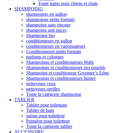
Toute bains pour chiens et chats
SHAMPOING
shampoings en gallon
shampoings petits formats
shampoing sans rinçage
shampoing anti puces
Shampoing bio
conditionneurs en gallon
conditionneurs en vaporisateurs
Conditionneurs petits formats
parfums et colognes
Shampoings et conditionneurs Wahl
Shampoings et conditionneurs pro nourish
Shampoing et conditioneur Groomer’s Edge
Shampoings et conditionneurs hunter
nettoyeurs yeux
nettoyeurs oreilles
Toute la catégorie shampoing
TABLIER
Tablier pour toilettage
Tablier de bain
sarrau pour toiletteur
Pantalon pour toiletteur
Toute la catégorie tablier
ACCESSOIRE