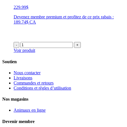
229.99
$
Devenez membre premium et profitez de ce prix rabais :
189.74$ CA
-
+
Voir produit
Soutien
Nous contacter
Livraisons
Commandes et retours
Conditions et règles d’utilisation
Nos magasins
Animaux en ligne
Devenir membre