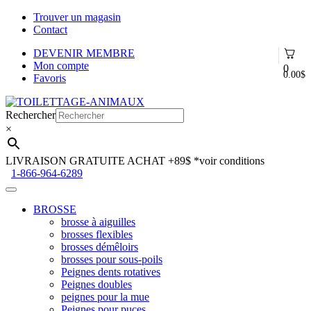
Trouver un magasin
Contact
DEVENIR MEMBRE
Mon compte
0
0.00
$
Favoris
Aller
Aller
à
au
Rechercher
la
contenu
×
navigation
LIVRAISON GRATUITE ACHAT +89$
*voir conditions
1-866-964-6289
BROSSE
brosse à aiguilles
brosses flexibles
brosses démêloirs
brosses pour sous-poils
Peignes dents rotatives
Peignes doubles
peignes pour la mue
Peignes pour puces