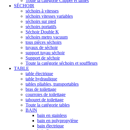
Toute la catégorie Clipper et lames
SÉCHOIR
séchoirs à vitesses
séchoirs vitesses variables
séchoirs sur pied
séchoirs portatifs
Séchoir Double K
séchoirs metro vacuum
tous pièces séchoirs
tuyaux de séchoir
support tuyau séchoir
Support de séchoir
Toute la catégorie séchoirs et souffleurs
TABLE
table électrique
table hydraulique
tables pliables, transportables
bras de toilettage
courroies de toilettage
tabouret de toilettage
Toute la catégorie tables
BAIN
bain en stainless
bain en polypropylène
bain électrique