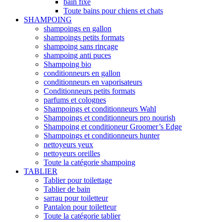
bain fixe
Toute bains pour chiens et chats
SHAMPOING
shampoings en gallon
shampoings petits formats
shampoing sans rinçage
shampoing anti puces
Shampoing bio
conditionneurs en gallon
conditionneurs en vaporisateurs
Conditionneurs petits formats
parfums et colognes
Shampoings et conditionneurs Wahl
Shampoings et conditionneurs pro nourish
Shampoing et conditioneur Groomer’s Edge
Shampoings et conditionneurs hunter
nettoyeurs yeux
nettoyeurs oreilles
Toute la catégorie shampoing
TABLIER
Tablier pour toilettage
Tablier de bain
sarrau pour toiletteur
Pantalon pour toiletteur
Toute la catégorie tablier