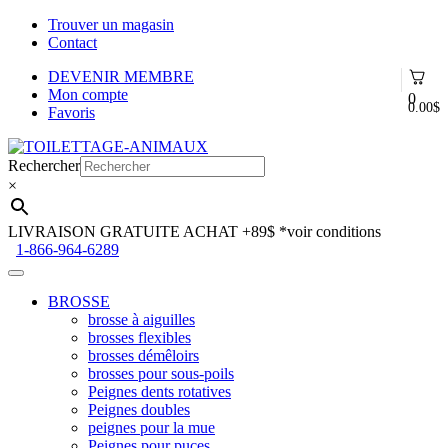
Trouver un magasin
Contact
DEVENIR MEMBRE
Mon compte
0
0.00
$
Favoris
Aller
Aller
à
au
Rechercher
la
contenu
×
navigation
LIVRAISON GRATUITE ACHAT +89$
*voir conditions
1-866-964-6289
BROSSE
brosse à aiguilles
brosses flexibles
brosses démêloirs
brosses pour sous-poils
Peignes dents rotatives
Peignes doubles
peignes pour la mue
Peignes pour puces