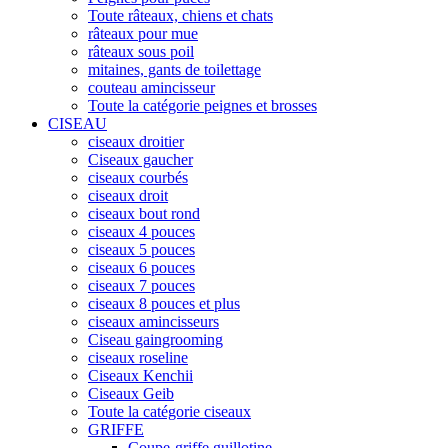
Toute râteaux, chiens et chats
râteaux pour mue
râteaux sous poil
mitaines, gants de toilettage
couteau amincisseur
Toute la catégorie peignes et brosses
CISEAU
ciseaux droitier
Ciseaux gaucher
ciseaux courbés
ciseaux droit
ciseaux bout rond
ciseaux 4 pouces
ciseaux 5 pouces
ciseaux 6 pouces
ciseaux 7 pouces
ciseaux 8 pouces et plus
ciseaux amincisseurs
Ciseau gaingrooming
ciseaux roseline
Ciseaux Kenchii
Ciseaux Geib
Toute la catégorie ciseaux
GRIFFE
Coupe-griffe guillotine