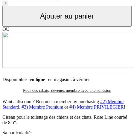
Ciseau
+
8,5
pouces
Ajouter au panier
courbé
Roseline
pour
OU
le
toilettage
Disponibilité
en ligne
en magasin : à vérifier
Pour des rabais, devenez membre avec
une adhésion
Want a discount? Become a member by purchasing
#2) Membre
Standard
,
#3) Membre Premium
or
#4) Membre PRIVILÉGIER
!
Ciseau pour le toilettage des chiens et des chats, Rose Line courbé
de 8.5″.
Sa particularité: