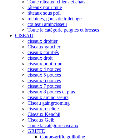
Toute râteaux, chiens et chats
râteaux pour mue
râteaux sous poil
mitaines, gants de toilettage
couteau amincisseur
Toute la catégorie peignes et brosses
CISEAU
ciseaux droitier
Ciseaux gaucher
ciseaux courbés
ciseaux droit
ciseaux bout rond
ciseaux 4 pouces
ciseaux 5 pouces
ciseaux 6 pouces
ciseaux 7 pouces
ciseaux 8 pouces et plus
ciseaux amincisseurs
Ciseau gaingrooming
ciseaux roseline
Ciseaux Kenchii
Ciseaux Geib
Toute la catégorie ciseaux
GRIFFE
Coupe-griffe guillotine