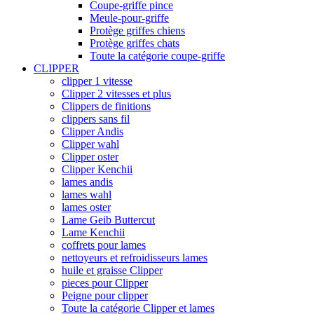
Coupe-griffe pince
Meule-pour-griffe
Protège griffes chiens
Protège griffes chats
Toute la catégorie coupe-griffe
CLIPPER
clipper 1 vitesse
Clipper 2 vitesses et plus
Clippers de finitions
clippers sans fil
Clipper Andis
Clipper wahl
Clipper oster
Clipper Kenchii
lames andis
lames wahl
lames oster
Lame Geib Buttercut
Lame Kenchii
coffrets pour lames
nettoyeurs et refroidisseurs lames
huile et graisse Clipper
pieces pour Clipper
Peigne pour clipper
Toute la catégorie Clipper et lames