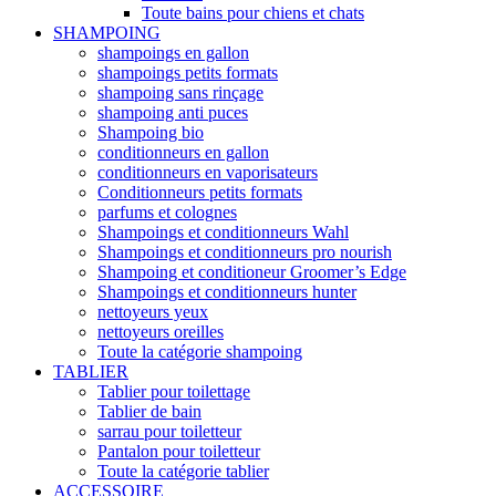
Toute bains pour chiens et chats
SHAMPOING
shampoings en gallon
shampoings petits formats
shampoing sans rinçage
shampoing anti puces
Shampoing bio
conditionneurs en gallon
conditionneurs en vaporisateurs
Conditionneurs petits formats
parfums et colognes
Shampoings et conditionneurs Wahl
Shampoings et conditionneurs pro nourish
Shampoing et conditioneur Groomer’s Edge
Shampoings et conditionneurs hunter
nettoyeurs yeux
nettoyeurs oreilles
Toute la catégorie shampoing
TABLIER
Tablier pour toilettage
Tablier de bain
sarrau pour toiletteur
Pantalon pour toiletteur
Toute la catégorie tablier
ACCESSOIRE