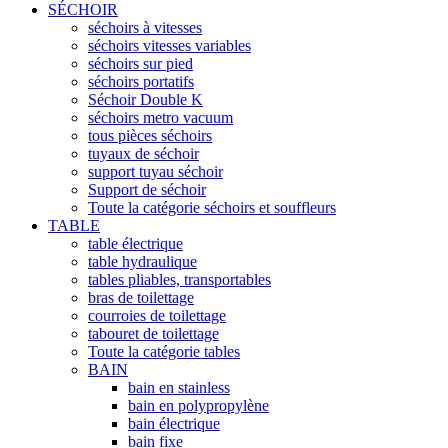
SÉCHOIR
séchoirs à vitesses
séchoirs vitesses variables
séchoirs sur pied
séchoirs portatifs
Séchoir Double K
séchoirs metro vacuum
tous pièces séchoirs
tuyaux de séchoir
support tuyau séchoir
Support de séchoir
Toute la catégorie séchoirs et souffleurs
TABLE
table électrique
table hydraulique
tables pliables, transportables
bras de toilettage
courroies de toilettage
tabouret de toilettage
Toute la catégorie tables
BAIN
bain en stainless
bain en polypropylène
bain électrique
bain fixe