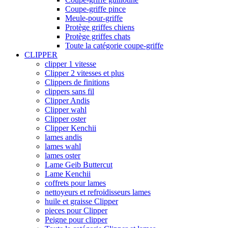
Coupe-griffe pince
Meule-pour-griffe
Protège griffes chiens
Protège griffes chats
Toute la catégorie coupe-griffe
CLIPPER
clipper 1 vitesse
Clipper 2 vitesses et plus
Clippers de finitions
clippers sans fil
Clipper Andis
Clipper wahl
Clipper oster
Clipper Kenchii
lames andis
lames wahl
lames oster
Lame Geib Buttercut
Lame Kenchii
coffrets pour lames
nettoyeurs et refroidisseurs lames
huile et graisse Clipper
pieces pour Clipper
Peigne pour clipper