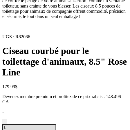
de coiffer le pelage de votre animal sans effort, comme un véritable
toiletteur, sans crainte de vous blesser. Les ciseaux 8.5 pouces de
toilettage pour animaux de compagnie offrent commodité, précision
et sécurité, le tout dans un seul emballage !
UGS :
R82086
Ciseau courbé pour le
toilettage d'animaux, 8.5" Rose
Line
179.99
$
Devenez membre premium et profitez de ce prix rabais : 148.49$
CA
-
quantité
-
de