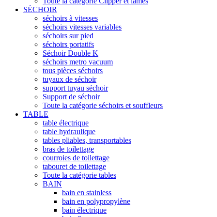
Toute la catégorie Clipper et lames
SÉCHOIR
séchoirs à vitesses
séchoirs vitesses variables
séchoirs sur pied
séchoirs portatifs
Séchoir Double K
séchoirs metro vacuum
tous pièces séchoirs
tuyaux de séchoir
support tuyau séchoir
Support de séchoir
Toute la catégorie séchoirs et souffleurs
TABLE
table électrique
table hydraulique
tables pliables, transportables
bras de toilettage
courroies de toilettage
tabouret de toilettage
Toute la catégorie tables
BAIN
bain en stainless
bain en polypropylène
bain électrique