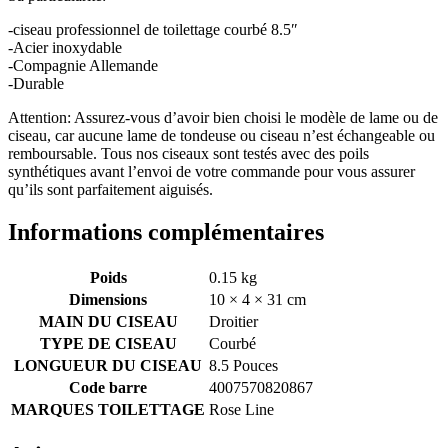
-ciseau professionnel de toilettage courbé 8.5″
-Acier inoxydable
-Compagnie Allemande
-Durable
Attention: Assurez-vous d’avoir bien choisi le modèle de lame ou de
ciseau, car aucune lame de tondeuse ou ciseau n’est échangeable ou
remboursable. Tous nos ciseaux sont testés avec des poils
synthétiques avant l’envoi de votre commande pour vous assurer
qu’ils sont parfaitement aiguisés.
Informations complémentaires
Poids
0.15 kg
Dimensions
10 × 4 × 31 cm
MAIN DU CISEAU
Droitier
TYPE DE CISEAU
Courbé
LONGUEUR DU CISEAU
8.5 Pouces
Code barre
4007570820867
MARQUES TOILETTAGE
Rose Line