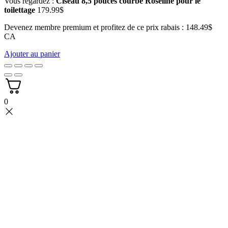
Vous regardez :
Ciseau 8,5 pouces courbé Roseline pour le
toilettage
179.99
$
Devenez membre premium et profitez de ce prix rabais : 148.49$
CA
Ajouter au panier
0