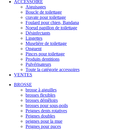
ACCESSOIRE
Aiguisages
Boucle de toilettage
cravate pour toilettage
Foulard pour chien, Bandana
Noeud papillon de toilettage
Désinfectants
Lingettes
Muselière de toilettage
Onguent
Pinces pour toilettage
Produits dentitions
Pulvérisateurs
Toute la catégorie accessoires
VENTES
BROSSE
brosse à aiguilles
brosses flexibles
brosses démêloirs
brosses pour sous-poils
Peignes dents rotatives
Peignes doubles
peignes pour la mue
Peignes pour puces