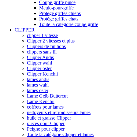
Coupe-griffe pince
Meule-pour-griffe
Protège griffes chiens
Protège griffes chats
Toute la catégorie coupe-griffe
CLIPPER
clipper 1 vitesse
Clipper 2 vitesses et plus
Clippers de finitions
clippers sans fil
Clipper Andis
Clipper wahl
Clipper oster
Clipper Kenchii
lames andis
lames wahl
lames oster
Lame Geib Buttercut
Lame Kenchii
coffrets pour lames
nettoyeurs et refroidisseurs lames
huile et graisse Clipper
pieces pour Clipper
Peigne pour clipper
Toute la catégorie Clipper et lames