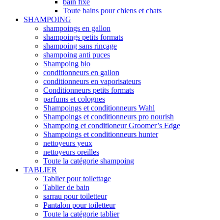
bain fixe
Toute bains pour chiens et chats
SHAMPOING
shampoings en gallon
shampoings petits formats
shampoing sans rinçage
shampoing anti puces
Shampoing bio
conditionneurs en gallon
conditionneurs en vaporisateurs
Conditionneurs petits formats
parfums et colognes
Shampoings et conditionneurs Wahl
Shampoings et conditionneurs pro nourish
Shampoing et conditioneur Groomer’s Edge
Shampoings et conditionneurs hunter
nettoyeurs yeux
nettoyeurs oreilles
Toute la catégorie shampoing
TABLIER
Tablier pour toilettage
Tablier de bain
sarrau pour toiletteur
Pantalon pour toiletteur
Toute la catégorie tablier