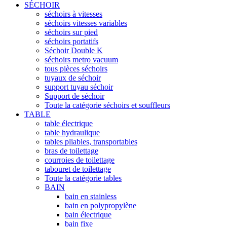
SÉCHOIR
séchoirs à vitesses
séchoirs vitesses variables
séchoirs sur pied
séchoirs portatifs
Séchoir Double K
séchoirs metro vacuum
tous pièces séchoirs
tuyaux de séchoir
support tuyau séchoir
Support de séchoir
Toute la catégorie séchoirs et souffleurs
TABLE
table électrique
table hydraulique
tables pliables, transportables
bras de toilettage
courroies de toilettage
tabouret de toilettage
Toute la catégorie tables
BAIN
bain en stainless
bain en polypropylène
bain électrique
bain fixe