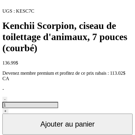
UGS :
KESC7C
Kenchii Scorpion, ciseau de
toilettage d'animaux, 7 pouces
(courbé)
136.99
$
Devenez membre premium et profitez de ce prix rabais : 113.02$
CA
-
quantité
-
de
Ciseau
+
de
toilettage
Ajouter au panier
d'animaux,
Kenchii