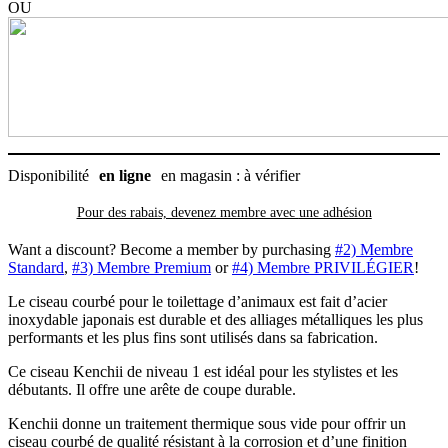
Scorpion
OU
7
pouces
(courbé),
droitier
Disponibilité
en ligne
en magasin : à vérifier
Pour des rabais, devenez membre avec
une adhésion
Want a discount? Become a member by purchasing
#2) Membre
Standard
,
#3) Membre Premium
or
#4) Membre PRIVILÉGIER
!
Le ciseau courbé pour le toilettage d’animaux est fait d’acier
inoxydable japonais est durable et des alliages métalliques les plus
performants et les plus fins sont utilisés dans sa fabrication.
Ce ciseau Kenchii de niveau 1 est idéal pour les stylistes et les
débutants. Il offre une arête de coupe durable.
Kenchii donne un traitement thermique sous vide pour offrir un
ciseau courbé de qualité résistant à la corrosion et d’une finition