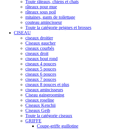
Toute râteaux, chiens et chats
râteaux pour mue
râteaux sous poil
mitaines, gants de toilettage
couteau amincisseur
Toute la catégorie peignes et brosses
CISEAU
ciseaux droitier
Ciseaux gaucher
ciseaux courbés
ciseaux droit
ciseaux bout rond
ciseaux 4 pouces
ciseaux 5 pouces
ciseaux 6 pouces
ciseaux 7 pouces
ciseaux 8 pouces et plus
ciseaux amincisseurs
Ciseau gaingrooming
ciseaux roseline
Ciseaux Kenchii
Ciseaux Geib
Toute la catégorie ciseaux
GRIFFE
Coupe-griffe guillotine