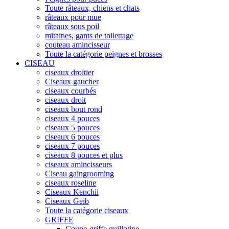
Toute râteaux, chiens et chats
râteaux pour mue
râteaux sous poil
mitaines, gants de toilettage
couteau amincisseur
Toute la catégorie peignes et brosses
CISEAU
ciseaux droitier
Ciseaux gaucher
ciseaux courbés
ciseaux droit
ciseaux bout rond
ciseaux 4 pouces
ciseaux 5 pouces
ciseaux 6 pouces
ciseaux 7 pouces
ciseaux 8 pouces et plus
ciseaux amincisseurs
Ciseau gaingrooming
ciseaux roseline
Ciseaux Kenchii
Ciseaux Geib
Toute la catégorie ciseaux
GRIFFE
Coupe-griffe guillotine