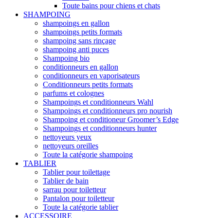
Toute bains pour chiens et chats
SHAMPOING
shampoings en gallon
shampoings petits formats
shampoing sans rinçage
shampoing anti puces
Shampoing bio
conditionneurs en gallon
conditionneurs en vaporisateurs
Conditionneurs petits formats
parfums et colognes
Shampoings et conditionneurs Wahl
Shampoings et conditionneurs pro nourish
Shampoing et conditioneur Groomer’s Edge
Shampoings et conditionneurs hunter
nettoyeurs yeux
nettoyeurs oreilles
Toute la catégorie shampoing
TABLIER
Tablier pour toilettage
Tablier de bain
sarrau pour toiletteur
Pantalon pour toiletteur
Toute la catégorie tablier
ACCESSOIRE