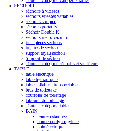
Toute la catégorie Clipper et lames
SÉCHOIR
séchoirs à vitesses
séchoirs vitesses variables
séchoirs sur pied
séchoirs portatifs
Séchoir Double K
séchoirs metro vacuum
tous pièces séchoirs
tuyaux de séchoir
support tuyau séchoir
Support de séchoir
Toute la catégorie séchoirs et souffleurs
TABLE
table électrique
table hydraulique
tables pliables, transportables
bras de toilettage
courroies de toilettage
tabouret de toilettage
Toute la catégorie tables
BAIN
bain en stainless
bain en polypropylène
bain électrique