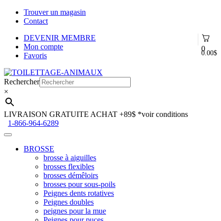
Trouver un magasin
Contact
DEVENIR MEMBRE
Mon compte
0
0.00
$
Favoris
Aller
Aller
à
au
Rechercher
la
contenu
×
navigation
LIVRAISON GRATUITE ACHAT +89$
*voir conditions
1-866-964-6289
BROSSE
brosse à aiguilles
brosses flexibles
brosses démêloirs
brosses pour sous-poils
Peignes dents rotatives
Peignes doubles
peignes pour la mue
Peignes pour puces