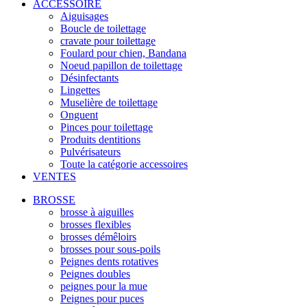
ACCESSOIRE
Aiguisages
Boucle de toilettage
cravate pour toilettage
Foulard pour chien, Bandana
Noeud papillon de toilettage
Désinfectants
Lingettes
Muselière de toilettage
Onguent
Pinces pour toilettage
Produits dentitions
Pulvérisateurs
Toute la catégorie accessoires
VENTES
BROSSE
brosse à aiguilles
brosses flexibles
brosses démêloirs
brosses pour sous-poils
Peignes dents rotatives
Peignes doubles
peignes pour la mue
Peignes pour puces