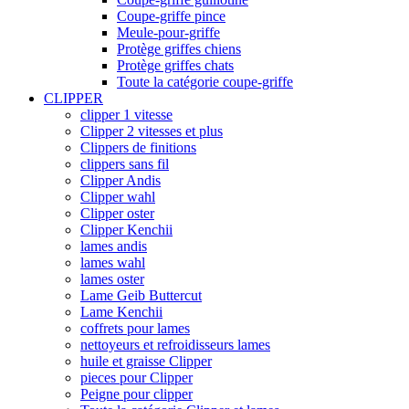
Coupe-griffe pince
Meule-pour-griffe
Protège griffes chiens
Protège griffes chats
Toute la catégorie coupe-griffe
CLIPPER
clipper 1 vitesse
Clipper 2 vitesses et plus
Clippers de finitions
clippers sans fil
Clipper Andis
Clipper wahl
Clipper oster
Clipper Kenchii
lames andis
lames wahl
lames oster
Lame Geib Buttercut
Lame Kenchii
coffrets pour lames
nettoyeurs et refroidisseurs lames
huile et graisse Clipper
pieces pour Clipper
Peigne pour clipper