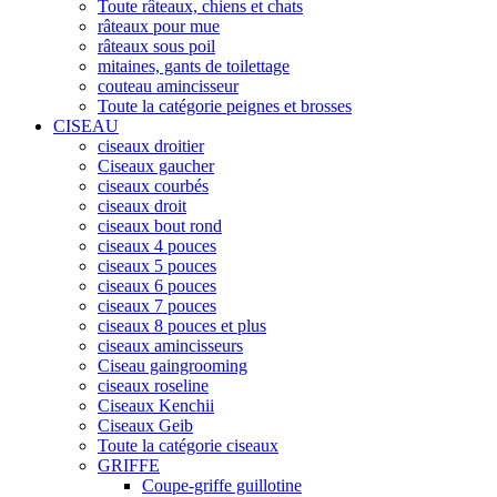
Toute râteaux, chiens et chats
râteaux pour mue
râteaux sous poil
mitaines, gants de toilettage
couteau amincisseur
Toute la catégorie peignes et brosses
CISEAU
ciseaux droitier
Ciseaux gaucher
ciseaux courbés
ciseaux droit
ciseaux bout rond
ciseaux 4 pouces
ciseaux 5 pouces
ciseaux 6 pouces
ciseaux 7 pouces
ciseaux 8 pouces et plus
ciseaux amincisseurs
Ciseau gaingrooming
ciseaux roseline
Ciseaux Kenchii
Ciseaux Geib
Toute la catégorie ciseaux
GRIFFE
Coupe-griffe guillotine