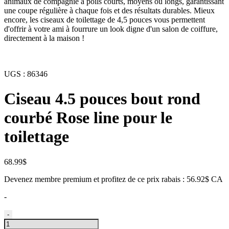
animaux de compagnie à poils courts, moyens ou longs, garantissant
une coupe régulière à chaque fois et des résultats durables. Mieux
encore, les ciseaux de toilettage de 4,5 pouces vous permettent
d'offrir à votre ami à fourrure un look digne d'un salon de coiffure,
directement à la maison !
UGS :
86346
Ciseau 4.5 pouces bout rond
courbé Rose line pour le
toilettage
68.99
$
Devenez membre premium et profitez de ce prix rabais : 56.92$ CA
-
quantité
-
de