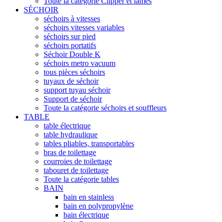
Toute la catégorie Clipper et lames
SÉCHOIR
séchoirs à vitesses
séchoirs vitesses variables
séchoirs sur pied
séchoirs portatifs
Séchoir Double K
séchoirs metro vacuum
tous pièces séchoirs
tuyaux de séchoir
support tuyau séchoir
Support de séchoir
Toute la catégorie séchoirs et souffleurs
TABLE
table électrique
table hydraulique
tables pliables, transportables
bras de toilettage
courroies de toilettage
tabouret de toilettage
Toute la catégorie tables
BAIN
bain en stainless
bain en polypropylène
bain électrique