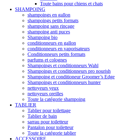
Toute bains pour chiens et chats
SHAMPOING
shampoings en gallon
shampoings petits formats
shampoing sans rinçage
shampoing anti puces
Shampoing bio
conditionneurs en gallon
conditionneurs en vaporisateurs
Conditionneurs petits formats
parfums et colognes
Shampoings et conditionneurs Wahl
Shampoings et conditionneurs pro nourish
Shampoing et conditioneur Groomer’s Edge
Shampoings et conditionneurs hunter
nettoyeurs yeux
nettoyeurs oreilles
Toute la catégorie shampoing
TABLIER
Tablier pour toilettage
Tablier de bain
sarrau pour toiletteur
Pantalon pour toiletteur
Toute la catégorie tablier
ACCESSOIRE