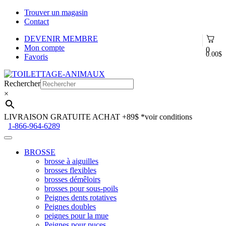
Trouver un magasin
Contact
DEVENIR MEMBRE
Mon compte
0
0.00
$
Favoris
Aller
Aller
à
au
Rechercher
la
contenu
×
navigation
LIVRAISON GRATUITE ACHAT +89$
*voir conditions
1-866-964-6289
BROSSE
brosse à aiguilles
brosses flexibles
brosses démêloirs
brosses pour sous-poils
Peignes dents rotatives
Peignes doubles
peignes pour la mue
Peignes pour puces