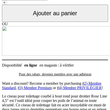
Ciseau
+
4.5
pouces
Ajouter au panier
bout
rond
courbé
OU
Rose
line
pour
le
toilettage
Disponibilité
en ligne
en magasin : à vérifier
Pour des rabais, devenez membre avec
une adhésion
Want a discount? Become a member by purchasing
#2) Membre
Standard
,
#3) Membre Premium
or
#4) Membre PRIVILÉGIER
!
Le ciseau pour toilettage courbé à bout rond pour droitier Rose Line
4,5″ est l’outil idéal pour couper les poils de l’animal en toute
sécurité. Ce ciseau de toilettage fait en acier inoxydable est muni de
deux lames micro dentelées permettant une bonne prise et un retient