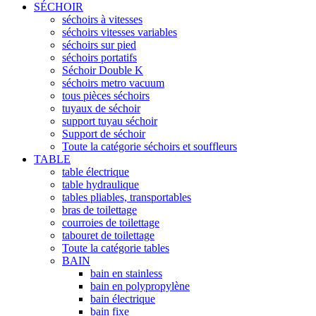
SÉCHOIR
séchoirs à vitesses
séchoirs vitesses variables
séchoirs sur pied
séchoirs portatifs
Séchoir Double K
séchoirs metro vacuum
tous pièces séchoirs
tuyaux de séchoir
support tuyau séchoir
Support de séchoir
Toute la catégorie séchoirs et souffleurs
TABLE
table électrique
table hydraulique
tables pliables, transportables
bras de toilettage
courroies de toilettage
tabouret de toilettage
Toute la catégorie tables
BAIN
bain en stainless
bain en polypropylène
bain électrique
bain fixe