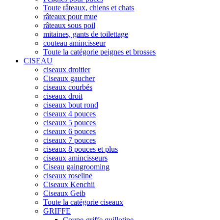
Toute râteaux, chiens et chats
râteaux pour mue
râteaux sous poil
mitaines, gants de toilettage
couteau amincisseur
Toute la catégorie peignes et brosses
CISEAU
ciseaux droitier
Ciseaux gaucher
ciseaux courbés
ciseaux droit
ciseaux bout rond
ciseaux 4 pouces
ciseaux 5 pouces
ciseaux 6 pouces
ciseaux 7 pouces
ciseaux 8 pouces et plus
ciseaux amincisseurs
Ciseau gaingrooming
ciseaux roseline
Ciseaux Kenchii
Ciseaux Geib
Toute la catégorie ciseaux
GRIFFE
Coupe-griffe guillotine