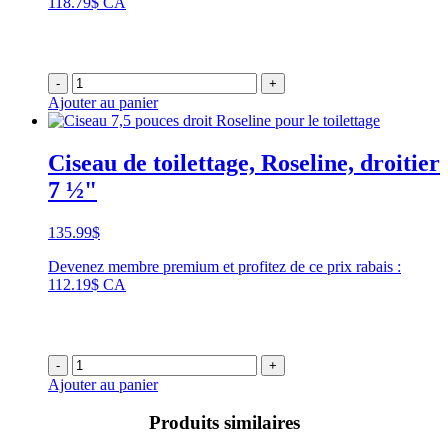
118.79$ CA
-
+
Ajouter au panier
Ciseau de toilettage, Roseline, droitier
7 ½"
135.99
$
Devenez membre premium et profitez de ce prix rabais :
112.19$ CA
-
+
Ajouter au panier
Produits similaires