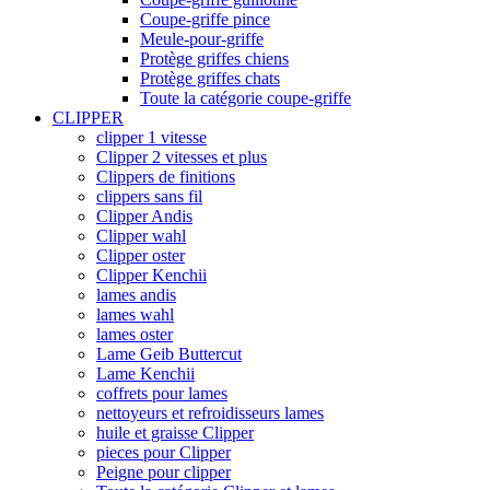
Coupe-griffe pince
Meule-pour-griffe
Protège griffes chiens
Protège griffes chats
Toute la catégorie coupe-griffe
CLIPPER
clipper 1 vitesse
Clipper 2 vitesses et plus
Clippers de finitions
clippers sans fil
Clipper Andis
Clipper wahl
Clipper oster
Clipper Kenchii
lames andis
lames wahl
lames oster
Lame Geib Buttercut
Lame Kenchii
coffrets pour lames
nettoyeurs et refroidisseurs lames
huile et graisse Clipper
pieces pour Clipper
Peigne pour clipper