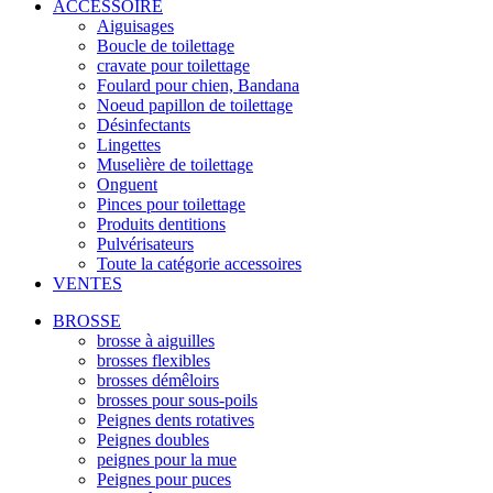
ACCESSOIRE
Aiguisages
Boucle de toilettage
cravate pour toilettage
Foulard pour chien, Bandana
Noeud papillon de toilettage
Désinfectants
Lingettes
Muselière de toilettage
Onguent
Pinces pour toilettage
Produits dentitions
Pulvérisateurs
Toute la catégorie accessoires
VENTES
BROSSE
brosse à aiguilles
brosses flexibles
brosses démêloirs
brosses pour sous-poils
Peignes dents rotatives
Peignes doubles
peignes pour la mue
Peignes pour puces