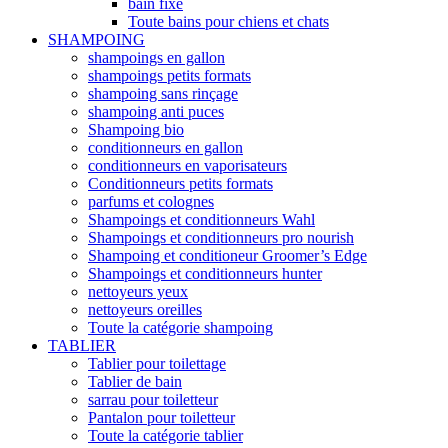
bain fixe
Toute bains pour chiens et chats
SHAMPOING
shampoings en gallon
shampoings petits formats
shampoing sans rinçage
shampoing anti puces
Shampoing bio
conditionneurs en gallon
conditionneurs en vaporisateurs
Conditionneurs petits formats
parfums et colognes
Shampoings et conditionneurs Wahl
Shampoings et conditionneurs pro nourish
Shampoing et conditioneur Groomer’s Edge
Shampoings et conditionneurs hunter
nettoyeurs yeux
nettoyeurs oreilles
Toute la catégorie shampoing
TABLIER
Tablier pour toilettage
Tablier de bain
sarrau pour toiletteur
Pantalon pour toiletteur
Toute la catégorie tablier