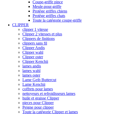
Coupe-griffe pince
Meule-pour-griffe
Protège griffes chiens
Protège griffes chats
Toute la catégorie coupe-griffe
CLIPPER
clipper 1 vitesse
Clipper 2 vitesses et plus
Clippers de finitions
clippers sans fil
Clipper Andis
Clipper wahl
Clipper oster
Clipper Kenchii
lames andis
lames wahl
lames oster
Lame Geib Buttercut
Lame Kenchii
coffrets pour lames
nettoyeurs et refroidisseurs lames
huile et graisse Clipper
pieces pour Clipper
Peigne pour clipper
Toute la catégorie Clipper et lames